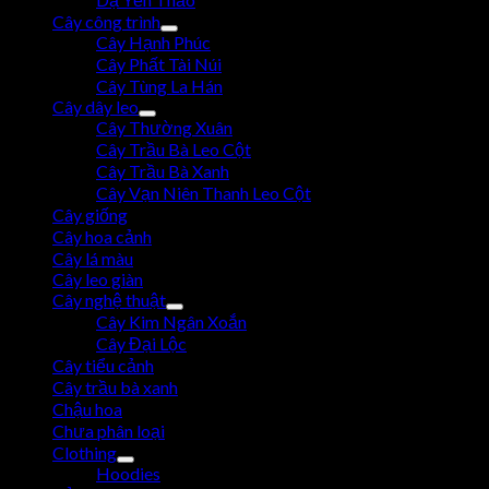
Cây công trình
Cây Hạnh Phúc
Cây Phất Tài Núi
Cây Tùng La Hán
Cây dây leo
Cây Thường Xuân
Cây Trầu Bà Leo Cột
Cây Trầu Bà Xanh
Cây Vạn Niên Thanh Leo Cột
Cây giống
Cây hoa cảnh
Cây lá màu
Cây leo giàn
Cây nghệ thuật
Cây Kim Ngân Xoắn
Cây Đại Lộc
Cây tiểu cảnh
Cây trầu bà xanh
Chậu hoa
Chưa phân loại
Clothing
Hoodies