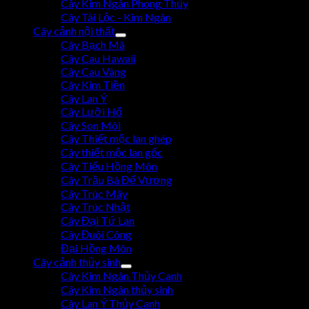
Cây Kim Ngân Phong Thủy
Cây Tài Lộc - Kim Ngân
Cây cảnh nội thất
Cây Bạch Mã
Cây Cau Hawaii
Cây Cau Vàng
Cây Kim Tiền
Cây Lan Ý
Cây Lưỡi Hổ
Cây Son Môi
Cây Thiết mộc lan ghép
Cây thiết mộc lan gốc
Cây Tiểu Hồng Môn
Cây Trầu Bà Đế Vương
Cây Trúc Mây
Cây Trúc Nhật
Cây Đại Tứ Lan
Cây Đuôi Công
Đại Hồng Môn
Cây cảnh thủy sinh
Cây Kim Ngân Thủy Canh
Cây Kim Ngân thủy sinh
Cây Lan Ý Thủy Canh