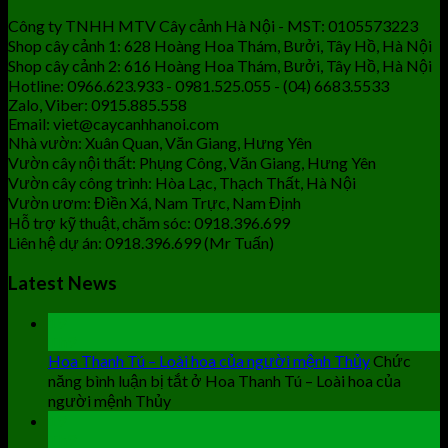
Công ty TNHH MTV Cây cảnh Hà Nội - MST: 0105573223
Shop cây cảnh 1: 628 Hoàng Hoa Thám, Bưởi, Tây Hồ, Hà Nội
Shop cây cảnh 2: 616 Hoàng Hoa Thám, Bưởi, Tây Hồ, Hà Nội
Hotline: 0966.623.933 - 0981.525.055 - (04) 6683.5533
Zalo, Viber: 0915.885.558
Email: viet@caycanhhanoi.com
Nhà vườn: Xuân Quan, Văn Giang, Hưng Yên
Vườn cây nội thất: Phụng Công, Văn Giang, Hưng Yên
Vườn cây công trình: Hòa Lạc, Thạch Thất, Hà Nội
Vườn ươm: Điền Xá, Nam Trực, Nam Định
Hỗ trợ kỹ thuật, chăm sóc: 0918.396.699
Liên hệ dự án: 0918.396.699 (Mr Tuấn)
Latest News
19
Th9
Hoa Thanh Tú – Loài hoa của người mệnh Thủy
Chức
năng bình luận bị tắt
ở Hoa Thanh Tú – Loài hoa của
người mệnh Thủy
19
Th9