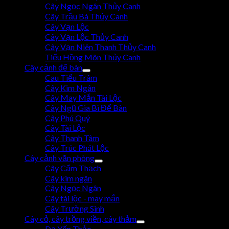
Cây Ngọc Ngân Thủy Canh
Cây Trầu Bà Thủy Canh
Cây Vạn Lộc
Cây Vạn Lộc Thủy Canh
Cây Vạn Niên Thanh Thủy Canh
Tiểu Hồng Môn Thủy Canh
Cây cảnh để bàn
Cau Tiểu Trâm
Cây Kim Ngân
Cây May Mắn Tài Lộc
Cây Ngũ Gia Bì Để Bàn
Cây Phú Quý
Cây Tài Lộc
Cây Thanh Tâm
Cây Trúc Phát Lộc
Cây cảnh văn phòng
Cây Cẩm Thạch
Cây kim ngân
Cây Ngọc Ngân
Cây tài lộc - may mắn
Cây Trường Sinh
Cây cỏ, cây trồng viền, cây thảm
Dạ Yến Thảo