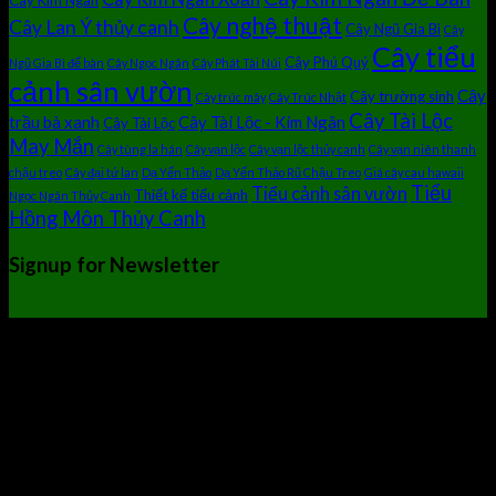
Cây nghệ thuật
Cây Lan Ý thủy canh
Cây Ngũ Gia Bì
Cây
Cây tiểu
Cây Phú Quý
Ngũ Gia Bì để bàn
Cây Ngọc Ngân
Cây Phát Tài Núi
cảnh sân vườn
Cây
Cây trường sinh
Cây trúc mây
Cây Trúc Nhật
Cây Tài Lộc
trầu bà xanh
Cây Tài Lộc - Kim Ngân
Cây Tài Lộc
May Mắn
Cây tùng la hán
Cây vạn lộc
Cây vạn lộc thủy canh
Cây vạn niên thanh
chậu treo
Cây đại tứ lan
Dạ Yến Thảo
Dạ Yến Thảo Rũ Chậu Treo
Giá cây cau hawaii
Tiểu
Tiểu cảnh sân vườn
Thiết kế tiểu cảnh
Ngọc Ngân Thủy Canh
Hồng Môn Thủy Canh
Signup for Newsletter