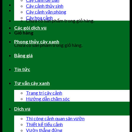
Cây cảnh thủy sinh
Cây cảnh văn phòng
Cây hoa cảnh
Chưa có sản phẩm trong giỏ hàng.
Các gói dịch vụ
Giỏ hàng
Phong thủy cây xanh
Chưa có sản phẩm trong giỏ hàng.
Bảng giá
Tin tức
Tư vấn cây xanh
Trang trí cây cảnh
Hướng dẫn chăm sóc
Dịch vụ
Thi công cảnh quan sân vườn
Thiết kế tiểu cảnh
Vườn thẳng đứng