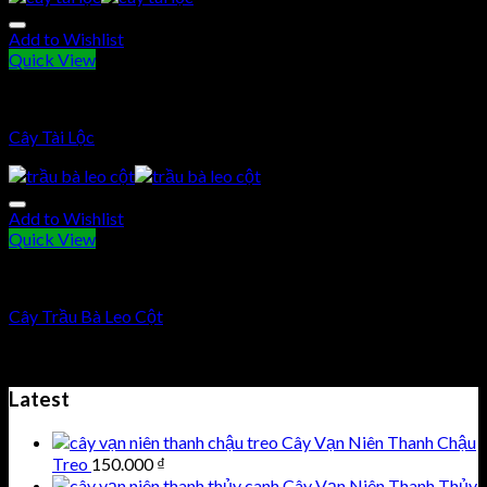
Add to Wishlist
Quick View
Cây cảnh nội thất
Cây Tài Lộc
Add to Wishlist
Quick View
Cây cảnh văn phòng
Cây Trầu Bà Leo Cột
400.000
₫
Latest
Cây Vạn Niên Thanh Chậu
Treo
150.000
₫
Cây Vạn Niên Thanh Thủy