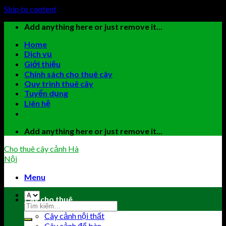
Skip to content
Add anything here or just remove it...
Home
Dịch vụ
Giới thiệu
Chính sách cho thuê cây
Quy trình thuê cây
Tuyển dụng
Liên hệ
Add anything here or just remove it...
Cho thuê cây cảnh Hà
Nội
Menu
Cây cho thuê
Cây cảnh nội thất
Cây cảnh để bàn