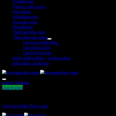
Cỏ nhân tạo
Dụng cụ làm vườn
Hạt giống
Hệ thống tưới
Hoa ban công
Hoa để bàn
Thiết kế tiểu cảnh
Tiểu cảnh sân vườn
Cây Hoa Hạnh Phúc
Cây Ngũ Gia Bì
Cây Đại Phú Gia
Vườn thẳng đứng - Vườn tường
Đất trồng - phân bón
Add to Wishlist
Quick View
Cây Kim Ngân Thủy Canh
Cây Kim Ngân Thủy Canh