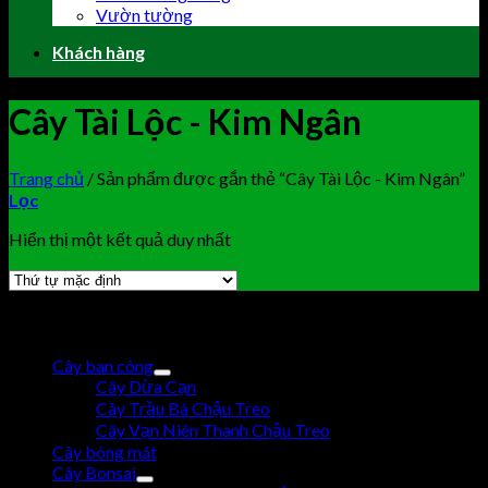
Vườn tường
Khách hàng
Cây Tài Lộc - Kim Ngân
Trang chủ
/
Sản phẩm được gắn thẻ “Cây Tài Lộc - Kim Ngân”
Lọc
Hiển thị một kết quả duy nhất
Browse
Cây ban công
Cây Dừa Cạn
Cây Trầu Bà Chậu Treo
Cây Vạn Niên Thanh Chậu Treo
Cây bóng mát
Cây Bonsai