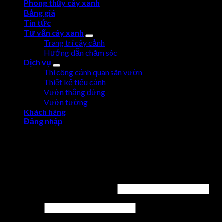
Phong thủy cây xanh
Bảng giá
Tin tức
Tư vấn cây xanh
Trang trí cây cảnh
Hướng dẫn chăm sóc
Dịch vụ
Thi công cảnh quan sân vườn
Thiết kế tiểu cảnh
Vườn thẳng đứng
Vườn tường
Khách hàng
Đăng nhập
Đăng nhập
Tên tài khoản hoặc địa chỉ email
*
Mật khẩu
*