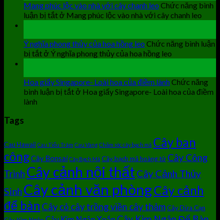
Mang phúc lộc vào nhà với cây chanh leo
Chức năng bình
luận bị tắt
ở Mang phúc lộc vào nhà với cây chanh leo
19
Th9
Ý nghĩa phong thủy của hoa hồng leo
Chức năng bình luận
bị tắt
ở Ý nghĩa phong thủy của hoa hồng leo
19
Th9
Hoa giấy Singapore- Loài hoa của điềm lành
Chức năng
bình luận bị tắt
ở Hoa giấy Singapore- Loài hoa của điềm
lành
Tags
Cây ban
Cau Hawaii
Cau Tiểu Trâm
Cau Vàng
Chăm sóc cây bạch mã
công
Cây Công
Cây Bonsai
Cây bạch mã hoàng tử
Cây Bạch Mã
Cây cảnh nội thất
Cây Cảnh Thủy
Trình
Cây cảnh văn phòng
Cây cảnh
Sinh
để bàn
Cây cỏ cây trồng viền cây thảm
Cây Dừa Cạn
Cây Kim Ngân Để Bàn
Cây Kim Ngân Xoắn
Cây Kim Ngân