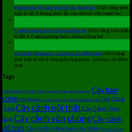
Th9
Mang phúc lộc vào nhà với cây chanh leo
Chức năng bình
luận bị tắt
ở Mang phúc lộc vào nhà với cây chanh leo
19
Th9
Ý nghĩa phong thủy của hoa hồng leo
Chức năng bình luận
bị tắt
ở Ý nghĩa phong thủy của hoa hồng leo
19
Th9
Hoa giấy Singapore- Loài hoa của điềm lành
Chức năng
bình luận bị tắt
ở Hoa giấy Singapore- Loài hoa của điềm
lành
Tags
Cây ban
Cau Hawaii
Cau Tiểu Trâm
Cau Vàng
Chăm sóc cây bạch mã
công
Cây Công
Cây Bonsai
Cây bạch mã hoàng tử
Cây Bạch Mã
Cây cảnh nội thất
Cây Cảnh Thủy
Trình
Cây cảnh văn phòng
Cây cảnh
Sinh
để bàn
Cây cỏ cây trồng viền cây thảm
Cây Dừa Cạn