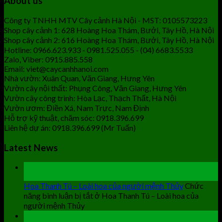
About us
Công ty TNHH MTV Cây cảnh Hà Nội - MST: 0105573223
Shop cây cảnh 1: 628 Hoàng Hoa Thám, Bưởi, Tây Hồ, Hà Nội
Shop cây cảnh 2: 616 Hoàng Hoa Thám, Bưởi, Tây Hồ, Hà Nội
Hotline: 0966.623.933 - 0981.525.055 - (04) 6683.5533
Zalo, Viber: 0915.885.558
Email: viet@caycanhhanoi.com
Nhà vườn: Xuân Quan, Văn Giang, Hưng Yên
Vườn cây nội thất: Phụng Công, Văn Giang, Hưng Yên
Vườn cây công trình: Hòa Lạc, Thạch Thất, Hà Nội
Vườn ươm: Điền Xá, Nam Trực, Nam Định
Hỗ trợ kỹ thuật, chăm sóc: 0918.396.699
Liên hệ dự án: 0918.396.699 (Mr Tuấn)
Latest News
19
Th9
Hoa Thanh Tú – Loài hoa của người mệnh Thủy
Chức
năng bình luận bị tắt
ở Hoa Thanh Tú – Loài hoa của
người mệnh Thủy
19