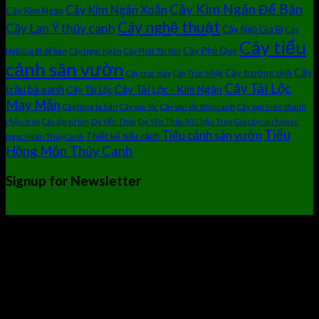
Cây Kim Ngân Để Bàn
Cây Kim Ngân Xoắn
Cây Kim Ngân
Cây nghệ thuật
Cây Lan Ý thủy canh
Cây Ngũ Gia Bì
Cây
Cây tiểu
Cây Phú Quý
Ngũ Gia Bì để bàn
Cây Ngọc Ngân
Cây Phát Tài Núi
cảnh sân vườn
Cây
Cây trường sinh
Cây trúc mây
Cây Trúc Nhật
Cây Tài Lộc
trầu bà xanh
Cây Tài Lộc - Kim Ngân
Cây Tài Lộc
May Mắn
Cây tùng la hán
Cây vạn lộc
Cây vạn lộc thủy canh
Cây vạn niên thanh
chậu treo
Cây đại tứ lan
Dạ Yến Thảo
Dạ Yến Thảo Rũ Chậu Treo
Giá cây cau hawaii
Tiểu
Tiểu cảnh sân vườn
Thiết kế tiểu cảnh
Ngọc Ngân Thủy Canh
Hồng Môn Thủy Canh
Signup for Newsletter