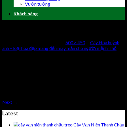
Vườn tường
Khách hàng
hoa-huynh-anh-1
Published
7 Tháng Chín, 2018
at
600 × 450
in
Cây Hoa huỳnh
anh – loại hoa đẹp mang đến may mắn cho người mệnh Thổ
Comments
comments
Both comments and trackbacks are currently closed.
Next
→
Latest
Cây Vạn Niên Thanh Chậu