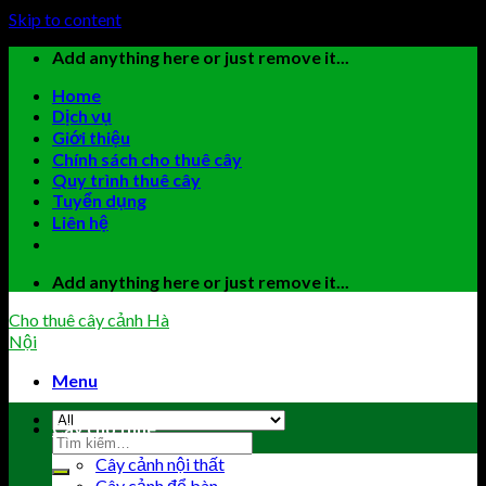
Skip to content
Add anything here or just remove it...
Home
Dịch vụ
Giới thiệu
Chính sách cho thuê cây
Quy trình thuê cây
Tuyển dụng
Liên hệ
Add anything here or just remove it...
Cho thuê cây cảnh Hà
Nội
Menu
Cây cho thuê
Cây cảnh nội thất
Cây cảnh để bàn