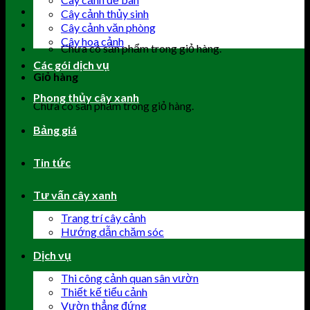
Cây cảnh thủy sinh
Cây cảnh văn phòng
Cây hoa cảnh
Chưa có sản phẩm trong giỏ hàng.
Các gói dịch vụ
Giỏ hàng
Phong thủy cây xanh
Chưa có sản phẩm trong giỏ hàng.
Bảng giá
Tin tức
Tư vấn cây xanh
Trang trí cây cảnh
Hướng dẫn chăm sóc
Dịch vụ
Thi công cảnh quan sân vườn
Thiết kế tiểu cảnh
Vườn thẳng đứng