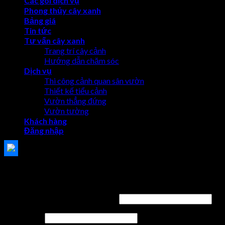
Các gói dịch vụ
Phong thủy cây xanh
Bảng giá
Tin tức
Tư vấn cây xanh
Trang trí cây cảnh
Hướng dẫn chăm sóc
Dịch vụ
Thi công cảnh quan sân vườn
Thiết kế tiểu cảnh
Vườn thẳng đứng
Vườn tường
Khách hàng
Đăng nhập
Đăng nhập
Tên tài khoản hoặc địa chỉ email
*
Mật khẩu
*