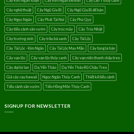
Cây Kim Ngân Xoắn
Cây Kim Ngân Để Bàn
Cây Lan Ý thủy canh
Cây nghệ thuật
Cây Ngũ Gia Bì
Cây Ngũ Gia Bì để bàn
Cây Ngọc Ngân
Cây Phát Tài Núi
Cây Phú Quý
Cây tiểu cảnh sân vườn
Cây trúc mây
Cây Trúc Nhật
Cây trường sinh
Cây trầu bà xanh
Cây Tài Lộc
Cây Tài Lộc - Kim Ngân
Cây Tài Lộc May Mắn
Cây tùng la hán
Cây vạn lộc
Cây vạn lộc thủy canh
Cây vạn niên thanh chậu treo
Cây đại tứ lan
Dạ Yến Thảo
Dạ Yến Thảo Rũ Chậu Treo
Giá cây cau hawaii
Ngọc Ngân Thủy Canh
Thiết kế tiểu cảnh
Tiểu cảnh sân vườn
Tiểu Hồng Môn Thủy Canh
SIGNUP FOR NEWSLETTER