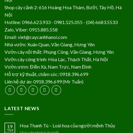
Shop cây cảnh 2: 616 Hoàng Hoa Thám, Bưởi, Tây Hồ, Hà
Nội
Hotline: 0966.623.933 - 0981.525.055 - (04) 6683.5533
Zalo, Viber: 0915.885.558
Email: viet@caycanhhanoi.com
Nhà vườn: Xuân Quan, Văn Giang, Hưng Yên
Vườn cây nội thất: Phụng Công, Văn Giang, Hưng Yên
Vườn cây công trình: Hòa Lạc, Thạch Thất, Hà Nội
Vườn ươm: Điền Xá, Nam Trực, Nam Định
Hỗ trợ kỹ thuật, chăm sóc: 0918.396.699
Liên hệ dự án: 0918.396.699 (Mr Tuấn)
LATEST NEWS
Hoa Thanh Tú – Loài hoa của người mệnh Thủy
19
Th9
Chức năng bình luận bị tắt
ở