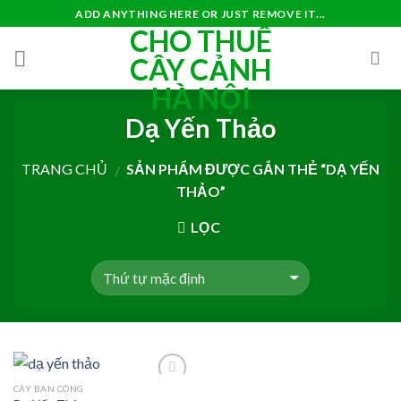
Skip
ADD ANYTHING HERE OR JUST REMOVE IT...
CHO THUÊ
to
content
CÂY CẢNH
HÀ NỘI
Dạ Yến Thảo
TRANG CHỦ
SẢN PHẨM ĐƯỢC GẮN THẺ “DẠ YẾN
/
THẢO”
LỌC
CÂY BAN CÔNG
Add to