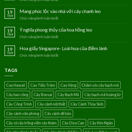
Hoa
Thanh
Mang phúc lộc vào nhà với cây chanh leo
19
Tú
Th9
Chức năng bình luận bị tắt
ở
–
Mang
Loài
phúc
Ý nghĩa phong thủy của hoa hồng leo
19
hoa
lộc
Th9
của
Chức năng bình luận bị tắt
ở
vào
người
Ý
nhà
mệnh
nghĩa
Hoa giấy Singapore- Loài hoa của điềm lành
19
với
Thủy
phong
Th9
cây
Chức năng bình luận bị tắt
ở
thủy
chanh
Hoa
của
leo
giấy
hoa
TAGS
Singapore-
hồng
Loài
leo
hoa
Cau Hawaii
Cau Tiểu Trâm
Cau Vàng
Chăm sóc cây bạch mã
của
điềm
Cây ban công
Cây Bonsai
Cây Bạch Mã
Cây bạch mã hoàng tử
lành
Cây Công Trình
Cây cảnh nội thất
Cây Cảnh Thủy Sinh
Cây cảnh văn phòng
Cây cảnh để bàn
Cây cỏ cây trồng viền cây thảm
Cây Dừa Cạn
Cây Kim Ngân