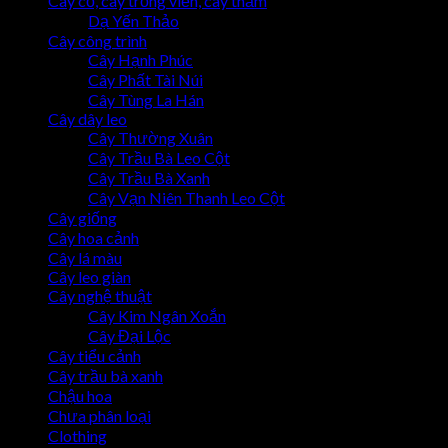
Cây cỏ, cây trồng viền, cây thảm
Dạ Yến Thảo
Cây công trình
Cây Hạnh Phúc
Cây Phất Tài Núi
Cây Tùng La Hán
Cây dây leo
Cây Thường Xuân
Cây Trầu Bà Leo Cột
Cây Trầu Bà Xanh
Cây Vạn Niên Thanh Leo Cột
Cây giống
Cây hoa cảnh
Cây lá màu
Cây leo giàn
Cây nghệ thuật
Cây Kim Ngân Xoắn
Cây Đại Lộc
Cây tiểu cảnh
Cây trầu bà xanh
Chậu hoa
Chưa phân loại
Clothing