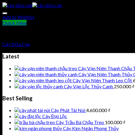
Add to Wishlist
Quick View
Cây cảnh văn phòng
Cây Dừa Cạn
Latest
Cây Vạn Niên Thanh Chậu 
Cây Vạn Niên Thanh Thủy 
Cây Vạn Niên Thanh Leo Cột
Cây Vạn Lộc Thủy Canh
250.000
₫
Best Selling
Cây Phát Tài Núi
4.600.000
₫
Cây Đại Lộc
Cây Trầu Bà Chậu Treo
100.000
₫
Cây Kim Ngân Phong Thủy