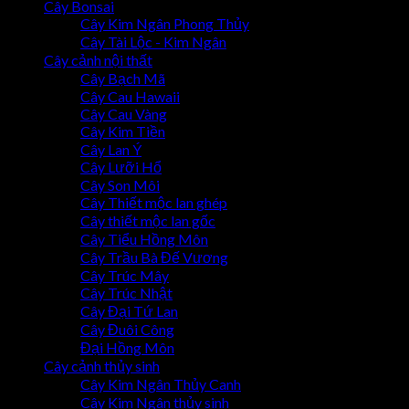
Cây Bonsai
Cây Kim Ngân Phong Thủy
Cây Tài Lộc - Kim Ngân
Cây cảnh nội thất
Cây Bạch Mã
Cây Cau Hawaii
Cây Cau Vàng
Cây Kim Tiền
Cây Lan Ý
Cây Lưỡi Hổ
Cây Son Môi
Cây Thiết mộc lan ghép
Cây thiết mộc lan gốc
Cây Tiểu Hồng Môn
Cây Trầu Bà Đế Vương
Cây Trúc Mây
Cây Trúc Nhật
Cây Đại Tứ Lan
Cây Đuôi Công
Đại Hồng Môn
Cây cảnh thủy sinh
Cây Kim Ngân Thủy Canh
Cây Kim Ngân thủy sinh