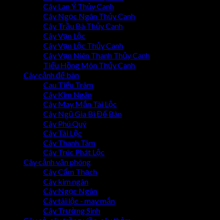
Cây Lan Ý Thủy Canh
Cây Ngọc Ngân Thủy Canh
Cây Trầu Bà Thủy Canh
Cây Vạn Lộc
Cây Vạn Lộc Thủy Canh
Cây Vạn Niên Thanh Thủy Canh
Tiểu Hồng Môn Thủy Canh
Cây cảnh để bàn
Cau Tiểu Trâm
Cây Kim Ngân
Cây May Mắn Tài Lộc
Cây Ngũ Gia Bì Để Bàn
Cây Phú Quý
Cây Tài Lộc
Cây Thanh Tâm
Cây Trúc Phát Lộc
Cây cảnh văn phòng
Cây Cẩm Thạch
Cây kim ngân
Cây Ngọc Ngân
Cây tài lộc - may mắn
Cây Trường Sinh