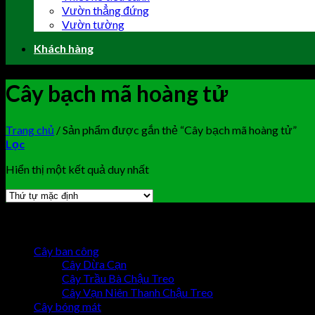
Vườn thẳng đứng
Vườn tường
Khách hàng
Cây bạch mã hoàng tử
Trang chủ
/
Sản phẩm được gắn thẻ “Cây bạch mã hoàng tử”
Lọc
Hiển thị một kết quả duy nhất
Browse
Cây ban công
Cây Dừa Cạn
Cây Trầu Bà Chậu Treo
Cây Vạn Niên Thanh Chậu Treo
Cây bóng mát