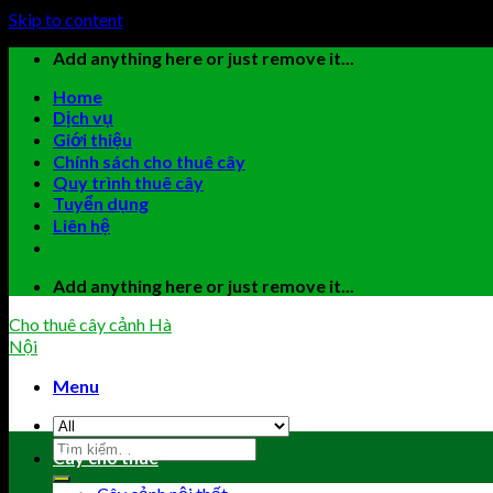
Skip to content
Add anything here or just remove it...
Home
Dịch vụ
Giới thiệu
Chính sách cho thuê cây
Quy trình thuê cây
Tuyển dụng
Liên hệ
Add anything here or just remove it...
Cho thuê cây cảnh Hà
Nội
Menu
Cây cho thuê