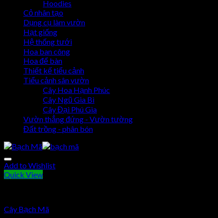
Hoodies
Cỏ nhân tạo
Dụng cụ làm vườn
Hạt giống
Hệ thống tưới
Hoa ban công
Hoa để bàn
Thiết kế tiểu cảnh
Tiểu cảnh sân vườn
Cây Hoa Hạnh Phúc
Cây Ngũ Gia Bì
Cây Đại Phú Gia
Vườn thẳng đứng - Vườn tường
Đất trồng - phân bón
Add to Wishlist
Quick View
Cây Bạch Mã
Cây Bạch Mã