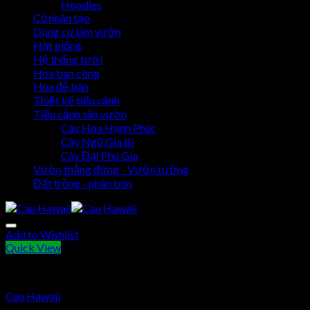
Hoodies
Cỏ nhân tạo
Dụng cụ làm vườn
Hạt giống
Hệ thống tưới
Hoa ban công
Hoa để bàn
Thiết kế tiểu cảnh
Tiểu cảnh sân vườn
Cây Hoa Hạnh Phúc
Cây Ngũ Gia Bì
Cây Đại Phú Gia
Vườn thẳng đứng - Vườn tường
Đất trồng - phân bón
Add to Wishlist
Quick View
Cây Cau Hawaii
Cau Hawaii