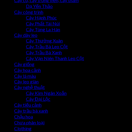
Cây cỏ, cây trồng viền, cây thảm
Dạ Yến Thảo
Cây công trình
Cây Hạnh Phúc
Cây Phất Tài Núi
Cây Tùng La Hán
Cây dây leo
Cây Thường Xuân
Cây Trầu Bà Leo Cột
Cây Trầu Bà Xanh
Cây Vạn Niên Thanh Leo Cột
Cây giống
Cây hoa cảnh
Cây lá màu
Cây leo giàn
Cây nghệ thuật
Cây Kim Ngân Xoắn
Cây Đại Lộc
Cây tiểu cảnh
Cây trầu bà xanh
Chậu hoa
Chưa phân loại
Clothing