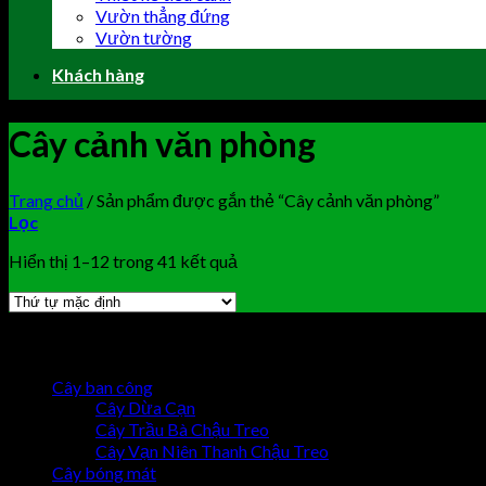
Vườn thẳng đứng
Vườn tường
Khách hàng
Cây cảnh văn phòng
Trang chủ
/
Sản phẩm được gắn thẻ “Cây cảnh văn phòng”
Lọc
Hiển thị 1–12 trong 41 kết quả
Browse
Cây ban công
Cây Dừa Cạn
Cây Trầu Bà Chậu Treo
Cây Vạn Niên Thanh Chậu Treo
Cây bóng mát