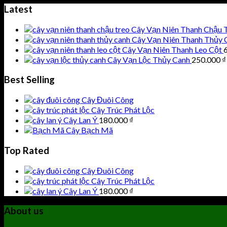
Latest
Cây Vạn Niên Thanh Chậu 
Cây Vạn Niên Thanh Thủy 
Cây Vạn Niên Thanh Leo Cột
Cây Vạn Lộc Thủy Canh
250.000
₫
Best Selling
Cây Đuôi Công
Cây Trúc Phát Lộc
Cây Lan Ý
180.000
₫
Cây Bạch Mã
Top Rated
Cây Đuôi Công
Cây Trúc Phát Lộc
Cây Lan Ý
180.000
₫
About us