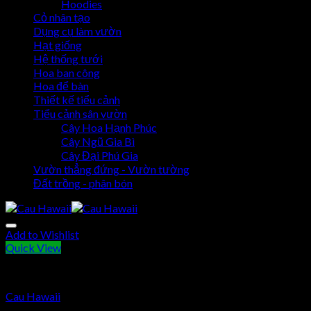
Hoodies
Cỏ nhân tạo
Dụng cụ làm vườn
Hạt giống
Hệ thống tưới
Hoa ban công
Hoa để bàn
Thiết kế tiểu cảnh
Tiểu cảnh sân vườn
Cây Hoa Hạnh Phúc
Cây Ngũ Gia Bì
Cây Đại Phú Gia
Vườn thẳng đứng - Vườn tường
Đất trồng - phân bón
Add to Wishlist
Quick View
Cây Cau Hawaii
Cau Hawaii