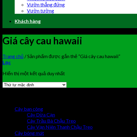
Vườn thẳng đứng
Vườn tường
Khách hàng
Giá cây cau hawaii
Trang chủ
/
Sản phẩm được gắn thẻ “Giá cây cau hawaii”
Lọc
Hiển thị một kết quả duy nhất
Browse
Cây ban công
Cây Dừa Cạn
Cây Trầu Bà Chậu Treo
Cây Vạn Niên Thanh Chậu Treo
Cây bóng mát