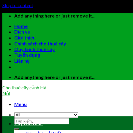
Skip to content
Add anything here or just remove it...
Home
Dịch vụ
Giới thiệu
Chính sách cho thuê cây
Quy trình thuê cây
Tuyển dụng
Liên hệ
Add anything here or just remove it...
Cho thuê cây cảnh Hà
Nội
Menu
Cây cho thuê