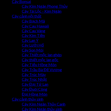
Cây Bonsai
Cây Kim Ngân Phong Thủy
Cây Tài Lộc - Kim Ngân
Cây cảnh nội thất
Cây Bạch Mã
Cây Cau Hawaii
Cây Cau Vàng
Cây Kim Tiền
Cây Lan Ý
Cây Lưỡi Hổ
Cây Son Môi
Cây Thiết mộc lan ghép
Cây thiết mộc lan gốc
Cây Tiểu Hồng Môn
Cây Trầu Bà Đế Vương
Cây Trúc Mây
Cây Trúc Nhật
Cây Đại Tứ Lan
Cây Đuôi Công
Đại Hồng Môn
Cây cảnh thủy sinh
Cây Kim Ngân Thủy Canh
Cây Kim Ngân thủy sinh