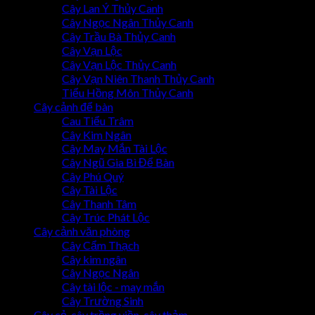
Cây Lan Ý Thủy Canh
Cây Ngọc Ngân Thủy Canh
Cây Trầu Bà Thủy Canh
Cây Vạn Lộc
Cây Vạn Lộc Thủy Canh
Cây Vạn Niên Thanh Thủy Canh
Tiểu Hồng Môn Thủy Canh
Cây cảnh để bàn
Cau Tiểu Trâm
Cây Kim Ngân
Cây May Mắn Tài Lộc
Cây Ngũ Gia Bì Để Bàn
Cây Phú Quý
Cây Tài Lộc
Cây Thanh Tâm
Cây Trúc Phát Lộc
Cây cảnh văn phòng
Cây Cẩm Thạch
Cây kim ngân
Cây Ngọc Ngân
Cây tài lộc - may mắn
Cây Trường Sinh
Cây cỏ, cây trồng viền, cây thảm