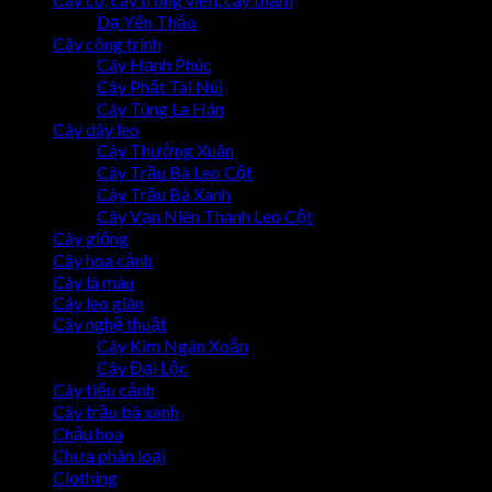
Dạ Yến Thảo
Cây công trình
Cây Hạnh Phúc
Cây Phất Tài Núi
Cây Tùng La Hán
Cây dây leo
Cây Thường Xuân
Cây Trầu Bà Leo Cột
Cây Trầu Bà Xanh
Cây Vạn Niên Thanh Leo Cột
Cây giống
Cây hoa cảnh
Cây lá màu
Cây leo giàn
Cây nghệ thuật
Cây Kim Ngân Xoắn
Cây Đại Lộc
Cây tiểu cảnh
Cây trầu bà xanh
Chậu hoa
Chưa phân loại
Clothing