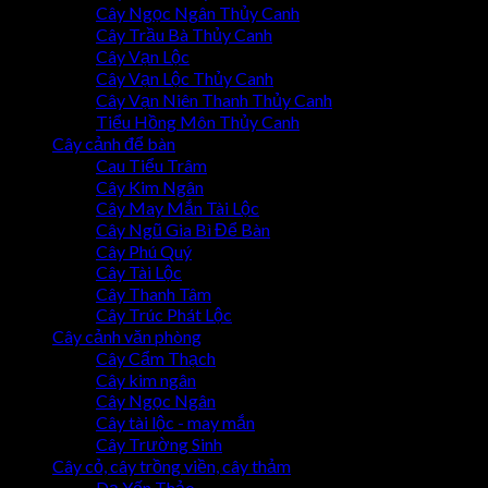
Cây Ngọc Ngân Thủy Canh
Cây Trầu Bà Thủy Canh
Cây Vạn Lộc
Cây Vạn Lộc Thủy Canh
Cây Vạn Niên Thanh Thủy Canh
Tiểu Hồng Môn Thủy Canh
Cây cảnh để bàn
Cau Tiểu Trâm
Cây Kim Ngân
Cây May Mắn Tài Lộc
Cây Ngũ Gia Bì Để Bàn
Cây Phú Quý
Cây Tài Lộc
Cây Thanh Tâm
Cây Trúc Phát Lộc
Cây cảnh văn phòng
Cây Cẩm Thạch
Cây kim ngân
Cây Ngọc Ngân
Cây tài lộc - may mắn
Cây Trường Sinh
Cây cỏ, cây trồng viền, cây thảm
Dạ Yến Thảo