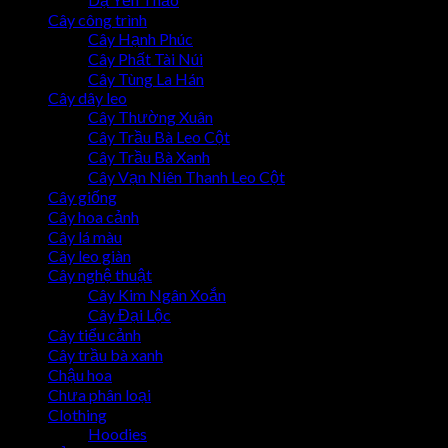
Cây công trình
Cây Hạnh Phúc
Cây Phất Tài Núi
Cây Tùng La Hán
Cây dây leo
Cây Thường Xuân
Cây Trầu Bà Leo Cột
Cây Trầu Bà Xanh
Cây Vạn Niên Thanh Leo Cột
Cây giống
Cây hoa cảnh
Cây lá màu
Cây leo giàn
Cây nghệ thuật
Cây Kim Ngân Xoắn
Cây Đại Lộc
Cây tiểu cảnh
Cây trầu bà xanh
Chậu hoa
Chưa phân loại
Clothing
Hoodies