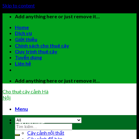
Skip to content
Add anything here or just remove it...
Home
Dịch vụ
Giới thiệu
Chính sách cho thuê cây
Quy trình thuê cây
Tuyển dụng
Liên hệ
Add anything here or just remove it...
Cho thuê cây cảnh Hà
Nội
Menu
Cây cho thuê
Cây cảnh nội thất
Cây cảnh để bàn