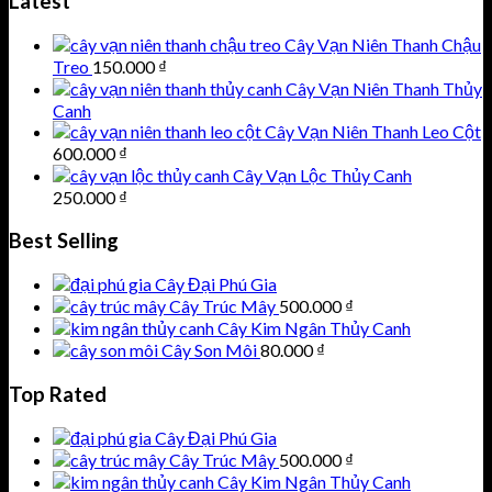
Latest
Cây Vạn Niên Thanh Chậu
Treo
150.000
₫
Cây Vạn Niên Thanh Thủy
Canh
Cây Vạn Niên Thanh Leo Cột
600.000
₫
Cây Vạn Lộc Thủy Canh
250.000
₫
Best Selling
Cây Đại Phú Gia
Cây Trúc Mây
500.000
₫
Cây Kim Ngân Thủy Canh
Cây Son Môi
80.000
₫
Top Rated
Cây Đại Phú Gia
Cây Trúc Mây
500.000
₫
Cây Kim Ngân Thủy Canh