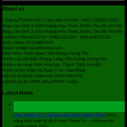
About us
Công ty TNHH MTV Cây cảnh Hà Nội - MST: 0105573223
Shop cây cảnh 1: 628 Hoàng Hoa Thám, Bưởi, Tây Hồ, Hà Nội
Shop cây cảnh 2: 616 Hoàng Hoa Thám, Bưởi, Tây Hồ, Hà Nội
Hotline: 0966.623.933 - 0981.525.055 - (04) 6683.5533
Zalo, Viber: 0915.885.558
Email: viet@caycanhhanoi.com
Nhà vườn: Xuân Quan, Văn Giang, Hưng Yên
Vườn cây nội thất: Phụng Công, Văn Giang, Hưng Yên
Vườn cây công trình: Hòa Lạc, Thạch Thất, Hà Nội
Vườn ươm: Điền Xá, Nam Trực, Nam Định
Hỗ trợ kỹ thuật, chăm sóc: 0918.396.699
Liên hệ dự án: 0918.396.699 (Mr Tuấn)
Latest News
19
Th9
Hoa Thanh Tú – Loài hoa của người mệnh Thủy
Chức
năng bình luận bị tắt
ở Hoa Thanh Tú – Loài hoa của
người mệnh Thủy