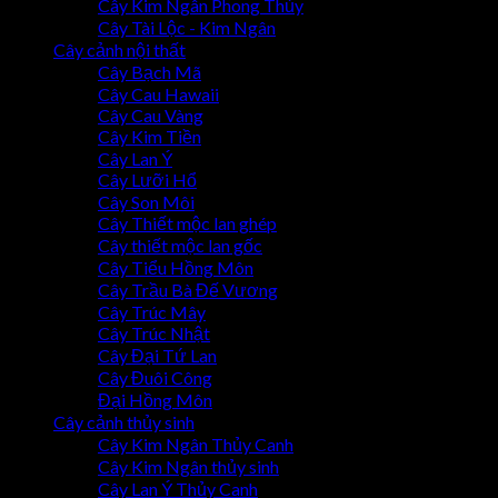
Cây Kim Ngân Phong Thủy
Cây Tài Lộc - Kim Ngân
Cây cảnh nội thất
Cây Bạch Mã
Cây Cau Hawaii
Cây Cau Vàng
Cây Kim Tiền
Cây Lan Ý
Cây Lưỡi Hổ
Cây Son Môi
Cây Thiết mộc lan ghép
Cây thiết mộc lan gốc
Cây Tiểu Hồng Môn
Cây Trầu Bà Đế Vương
Cây Trúc Mây
Cây Trúc Nhật
Cây Đại Tứ Lan
Cây Đuôi Công
Đại Hồng Môn
Cây cảnh thủy sinh
Cây Kim Ngân Thủy Canh
Cây Kim Ngân thủy sinh
Cây Lan Ý Thủy Canh