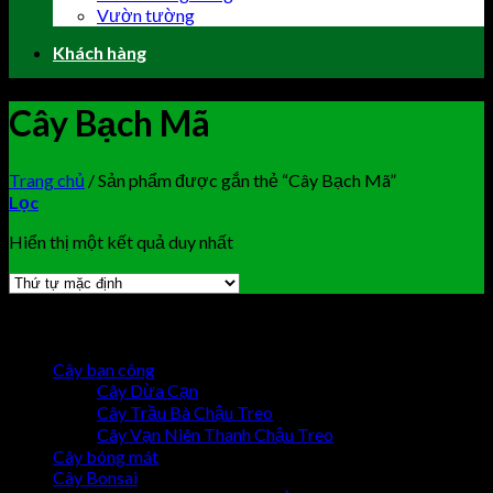
Vườn tường
Khách hàng
Cây Bạch Mã
Trang chủ
/
Sản phẩm được gắn thẻ “Cây Bạch Mã”
Lọc
Hiển thị một kết quả duy nhất
Browse
Cây ban công
Cây Dừa Cạn
Cây Trầu Bà Chậu Treo
Cây Vạn Niên Thanh Chậu Treo
Cây bóng mát
Cây Bonsai