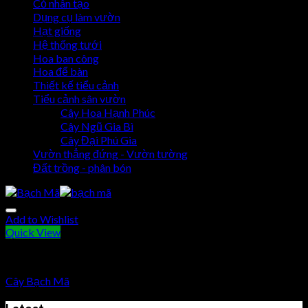
Cỏ nhân tạo
Dụng cụ làm vườn
Hạt giống
Hệ thống tưới
Hoa ban công
Hoa để bàn
Thiết kế tiểu cảnh
Tiểu cảnh sân vườn
Cây Hoa Hạnh Phúc
Cây Ngũ Gia Bì
Cây Đại Phú Gia
Vườn thẳng đứng - Vườn tường
Đất trồng - phân bón
Add to Wishlist
Quick View
Cây Bạch Mã
Cây Bạch Mã