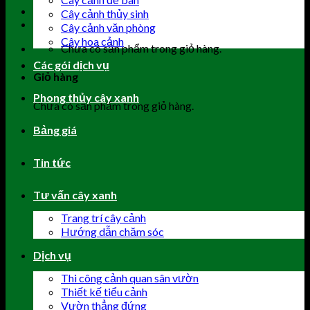
Cây cảnh thủy sinh
Cây cảnh văn phòng
Cây hoa cảnh
Chưa có sản phẩm trong giỏ hàng.
Các gói dịch vụ
Giỏ hàng
Phong thủy cây xanh
Chưa có sản phẩm trong giỏ hàng.
Bảng giá
Tin tức
Tư vấn cây xanh
Trang trí cây cảnh
Hướng dẫn chăm sóc
Dịch vụ
Thi công cảnh quan sân vườn
Thiết kế tiểu cảnh
Vườn thẳng đứng