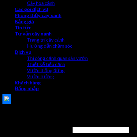
Cây hoa cảnh
Các gói dịch vụ
Phong thủy cây xanh
Bảng giá
Tin tức
Tư vấn cây xanh
Trang trí cây cảnh
Hướng dẫn chăm sóc
Dịch vụ
Thi công cảnh quan sân vườn
Thiết kế tiểu cảnh
Vườn thẳng đứng
Vườn tường
Khách hàng
Đăng nhập
Đăng nhập
Tên tài khoản hoặc địa chỉ email
*