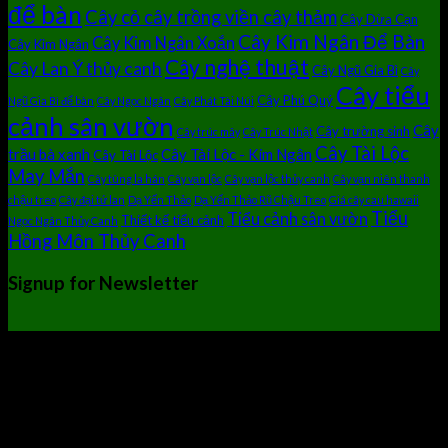
để bàn
Cây cỏ cây trồng viền cây thảm
Cây Dừa Cạn
Cây Kim Ngân Để Bàn
Cây Kim Ngân Xoắn
Cây Kim Ngân
Cây nghệ thuật
Cây Lan Ý thủy canh
Cây Ngũ Gia Bì
Cây
Cây tiểu
Cây Phú Quý
Ngũ Gia Bì để bàn
Cây Ngọc Ngân
Cây Phát Tài Núi
cảnh sân vườn
Cây
Cây trường sinh
Cây trúc mây
Cây Trúc Nhật
Cây Tài Lộc
trầu bà xanh
Cây Tài Lộc - Kim Ngân
Cây Tài Lộc
May Mắn
Cây tùng la hán
Cây vạn lộc
Cây vạn lộc thủy canh
Cây vạn niên thanh
chậu treo
Cây đại tứ lan
Dạ Yến Thảo
Dạ Yến Thảo Rũ Chậu Treo
Giá cây cau hawaii
Tiểu
Tiểu cảnh sân vườn
Thiết kế tiểu cảnh
Ngọc Ngân Thủy Canh
Hồng Môn Thủy Canh
Signup for Newsletter