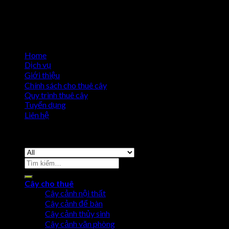
Home
Dịch vụ
Giới thiệu
Chính sách cho thuê cây
Quy trình thuê cây
Tuyển dụng
Liên hệ
Copyright 2026 ©
Cho Thuê Cây Cảnh
Cây cho thuê
Cây cảnh nội thất
Cây cảnh để bàn
Cây cảnh thủy sinh
Cây cảnh văn phòng