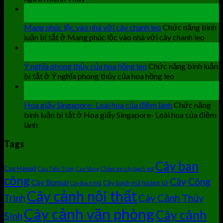
19
Th9
Mang phúc lộc vào nhà với cây chanh leo
Chức năng bình
luận bị tắt
ở Mang phúc lộc vào nhà với cây chanh leo
19
Th9
Ý nghĩa phong thủy của hoa hồng leo
Chức năng bình luận
bị tắt
ở Ý nghĩa phong thủy của hoa hồng leo
19
Th9
Hoa giấy Singapore- Loài hoa của điềm lành
Chức năng
bình luận bị tắt
ở Hoa giấy Singapore- Loài hoa của điềm
lành
Tags
Cây ban
Cau Hawaii
Cau Tiểu Trâm
Cau Vàng
Chăm sóc cây bạch mã
công
Cây Công
Cây Bonsai
Cây bạch mã hoàng tử
Cây Bạch Mã
Cây cảnh nội thất
Cây Cảnh Thủy
Trình
Cây cảnh văn phòng
Cây cảnh
Sinh