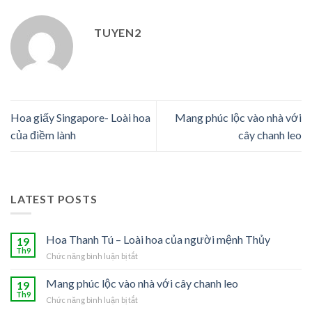
TUYEN2
Hoa giấy Singapore- Loài hoa
Mang phúc lộc vào nhà với
của điềm lành
cây chanh leo
LATEST POSTS
Hoa Thanh Tú – Loài hoa của người mệnh Thủy
19
Th9
Chức năng bình luận bị tắt
ở
Hoa
Thanh
Mang phúc lộc vào nhà với cây chanh leo
19
Tú
Th9
Chức năng bình luận bị tắt
ở
–
Mang