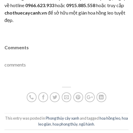
về hotline
0966.623.933
hoặc
0915.885.558
hoặc truy cập
chothuecaycanh.vn
để sở hữu một giàn hoa hồng leo tuyệt
đẹp.
Comments
comments
This entry was posted in
Phong thủy cây xanh
and tagged
hoa hồng leo
,
hoa
leo giàn
,
hoa phong thủy
,
ngũ hành
.