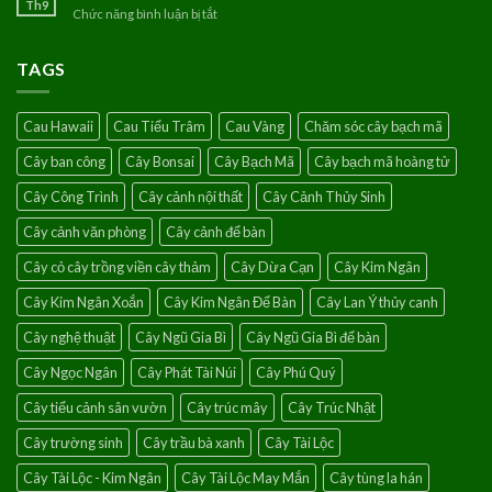
phong
Th9
cây
Chức năng bình luận bị tắt
ở
thủy
chanh
Hoa
của
leo
giấy
hoa
TAGS
Singapore-
hồng
Loài
leo
hoa
Cau Hawaii
Cau Tiểu Trâm
Cau Vàng
Chăm sóc cây bạch mã
của
điềm
Cây ban công
Cây Bonsai
Cây Bạch Mã
Cây bạch mã hoàng tử
lành
Cây Công Trình
Cây cảnh nội thất
Cây Cảnh Thủy Sinh
Cây cảnh văn phòng
Cây cảnh để bàn
Cây cỏ cây trồng viền cây thảm
Cây Dừa Cạn
Cây Kim Ngân
Cây Kim Ngân Xoắn
Cây Kim Ngân Để Bàn
Cây Lan Ý thủy canh
Cây nghệ thuật
Cây Ngũ Gia Bì
Cây Ngũ Gia Bì để bàn
Cây Ngọc Ngân
Cây Phát Tài Núi
Cây Phú Quý
Cây tiểu cảnh sân vườn
Cây trúc mây
Cây Trúc Nhật
Cây trường sinh
Cây trầu bà xanh
Cây Tài Lộc
Cây Tài Lộc - Kim Ngân
Cây Tài Lộc May Mắn
Cây tùng la hán