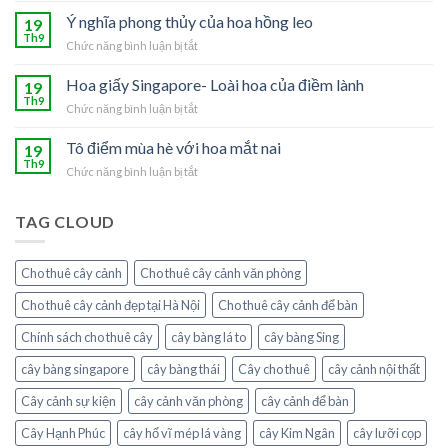
Loài
phúc
Ý nghĩa phong thủy của hoa hồng leo
19
hoa
lộc
Th9
của
Chức năng bình luận bị tắt
ở
vào
người
Ý
nhà
mệnh
nghĩa
Hoa giấy Singapore- Loài hoa của điềm lành
19
với
Thủy
phong
Th9
cây
Chức năng bình luận bị tắt
ở
thủy
chanh
Hoa
của
leo
giấy
Tô điểm mùa hè với hoa mắt nai
19
hoa
Singapore-
Th9
hồng
Chức năng bình luận bị tắt
ở
Loài
leo
Tô
hoa
điểm
của
TAG CLOUD
mùa
điềm
hè
lành
với
Cho thuê cây cảnh
Cho thuê cây cảnh văn phòng
hoa
mắt
Cho thuê cây cảnh đẹp tại Hà Nội
Cho thuê cây cảnh để bàn
nai
Chính sách cho thuê cây
cây bàng lá to
cây bàng Sing
cây bàng singapore
cây bàng thái
Cây cho thuê
cây cảnh nội thất
Cây cảnh sự kiện
cây cảnh văn phòng
cây cảnh để bàn
Cây Hạnh Phúc
cây hổ vĩ mép lá vàng
cây Kim Ngân
cây lưỡi cọp