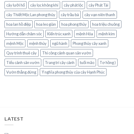
cây lưỡi hổ
cây lọc không khí
cây phát lộc
cây Phát Tài
cây Thiết Mộc Lan phong thủy
cây trầu bà
cây vạn niên thanh
hoa lan hồ điệp
hoa leo giàn
hoa phong thủy
hoa triệu chuông
Hướng dẫn chăm sóc
Kiến trúc xanh
mệnh Hỏa
mệnh kim
mệnh Mộc
mệnh thủy
ngũ hành
Phong thủy cây xanh
Quy trình thuê cây
Thi công cảnh quan sân vườn
Tiểu cảnh sân vườn
Trang trí cây cảnh
tuổi mão
Tơ hồng )
Vườn thẳng đứng
Ý nghĩa phong thủy của cây Hạnh Phúc
LATEST