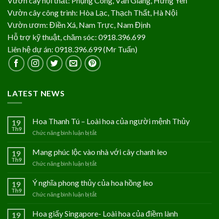
Vườn cây nội thất: Phụng Công, Văn Giang, Hưng Yên
Vườn cây công trình: Hòa Lạc, Thạch Thất, Hà Nội
Vườn ươm: Điền Xá, Nam Trực, Nam Định
Hỗ trợ kỹ thuật, chăm sóc: 0918.396.699
Liên hệ dự án: 0918.396.699 (Mr Tuấn)
LATEST NEWS
Hoa Thanh Tú – Loài hoa của người mệnh Thủy
19
Th9
Chức năng bình luận bị tắt
ở
Hoa
Thanh
Mang phúc lộc vào nhà với cây chanh leo
19
Tú
Th9
Chức năng bình luận bị tắt
ở
–
Mang
Loài
phúc
Ý nghĩa phong thủy của hoa hồng leo
19
hoa
lộc
Th9
của
Chức năng bình luận bị tắt
ở
vào
người
Ý
nhà
mệnh
nghĩa
Hoa giấy Singapore- Loài hoa của điềm lành
19
với
Thủy