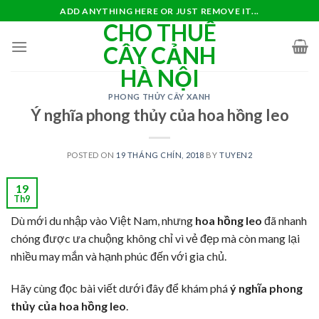
Skip
ADD ANYTHING HERE OR JUST REMOVE IT...
CHO THUÊ
to
content
CÂY CẢNH
HÀ NỘI
PHONG THỦY CÂY XANH
Ý nghĩa phong thủy của hoa hồng leo
POSTED ON
19 THÁNG CHÍN, 2018
BY
TUYEN2
19
Th9
Dù mới du nhập vào Việt Nam, nhưng
hoa hồng leo
đã nhanh
chóng được ưa chuộng không chỉ vì vẻ đẹp mà còn mang lại
nhiều may mắn và hạnh phúc đến với gia chủ.
Hãy cùng đọc bài viết dưới đây để khám phá
ý nghĩa phong
thủy của hoa hồng leo
.