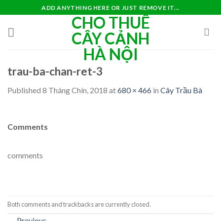
Skip
ADD ANYTHING HERE OR JUST REMOVE IT...
CHO THUÊ
to
content
CÂY CẢNH
HÀ NỘI
trau-ba-chan-ret-3
Published
8 Tháng Chín, 2018
at
680 × 466
in
Cây Trầu Bà
Comments
comments
Both comments and trackbacks are currently closed.
←
Previous