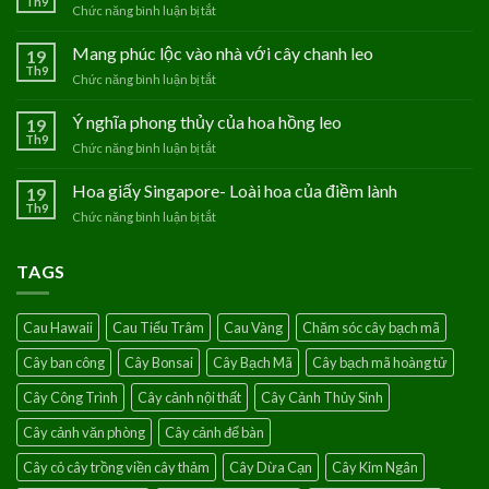
Th9
Chức năng bình luận bị tắt
ở
Hoa
Thanh
Mang phúc lộc vào nhà với cây chanh leo
19
Tú
Th9
Chức năng bình luận bị tắt
ở
–
Mang
Loài
phúc
Ý nghĩa phong thủy của hoa hồng leo
19
hoa
lộc
Th9
của
Chức năng bình luận bị tắt
ở
vào
người
Ý
nhà
mệnh
nghĩa
Hoa giấy Singapore- Loài hoa của điềm lành
19
với
Thủy
phong
Th9
cây
Chức năng bình luận bị tắt
ở
thủy
chanh
Hoa
của
leo
giấy
hoa
TAGS
Singapore-
hồng
Loài
leo
hoa
Cau Hawaii
Cau Tiểu Trâm
Cau Vàng
Chăm sóc cây bạch mã
của
điềm
Cây ban công
Cây Bonsai
Cây Bạch Mã
Cây bạch mã hoàng tử
lành
Cây Công Trình
Cây cảnh nội thất
Cây Cảnh Thủy Sinh
Cây cảnh văn phòng
Cây cảnh để bàn
Cây cỏ cây trồng viền cây thảm
Cây Dừa Cạn
Cây Kim Ngân