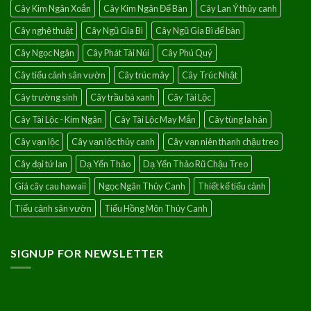
Cây Kim Ngân Xoắn
Cây Kim Ngân Để Bàn
Cây Lan Ý thủy canh
Cây nghệ thuật
Cây Ngũ Gia Bì
Cây Ngũ Gia Bì để bàn
Cây Ngọc Ngân
Cây Phát Tài Núi
Cây Phú Quý
Cây tiểu cảnh sân vườn
Cây trúc mây
Cây Trúc Nhật
Cây trường sinh
Cây trầu bà xanh
Cây Tài Lộc
Cây Tài Lộc - Kim Ngân
Cây Tài Lộc May Mắn
Cây tùng la hán
Cây vạn lộc
Cây vạn lộc thủy canh
Cây vạn niên thanh chậu treo
Cây đại tứ lan
Dạ Yến Thảo
Dạ Yến Thảo Rũ Chậu Treo
Giá cây cau hawaii
Ngọc Ngân Thủy Canh
Thiết kế tiểu cảnh
Tiểu cảnh sân vườn
Tiểu Hồng Môn Thủy Canh
SIGNUP FOR NEWSLETTER