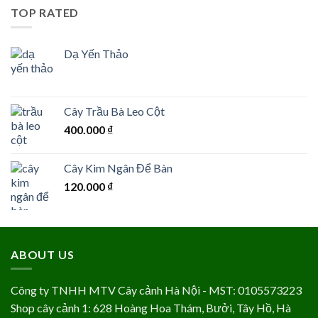
TOP RATED
Dạ Yến Thảo
Cây Trầu Bà Leo Cột
400.000
₫
Cây Kim Ngân Để Bàn
120.000
₫
ABOUT US
Công ty TNHH MTV Cây cảnh Hà Nội - MST: 0105573223
Shop cây cảnh 1: 628 Hoàng Hoa Thám, Bưởi, Tây Hồ, Hà