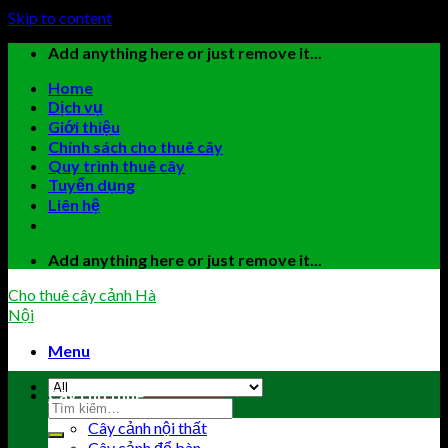
Skip to content
Add anything here or just remove it...
Home
Dịch vụ
Giới thiệu
Chính sách cho thuê cây
Quy trình thuê cây
Tuyển dụng
Liên hệ
Add anything here or just remove it...
Cho thuê cây cảnh Hà
Nội
Menu
Cây cho thuê
Cây cảnh nội thất
Cây cảnh để bàn