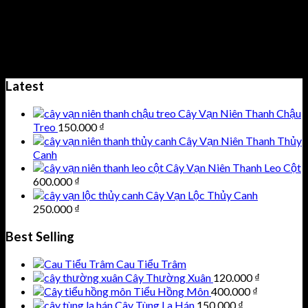
Heading
H5
Sub-title pellentesque pellentesque tempor tellus eget
fermentum. usce lacllentesque eget tempor tellus ellentesque
pelleinia tempor malesuada.
Latest
Cây Vạn Niên Thanh Chậu
Treo
150.000
₫
Cây Vạn Niên Thanh Thủy
Canh
Cây Vạn Niên Thanh Leo Cột
600.000
₫
Cây Vạn Lộc Thủy Canh
250.000
₫
Best Selling
Cau Tiểu Trâm
Cây Thường Xuân
120.000
₫
Tiểu Hồng Môn
400.000
₫
Cây Tùng La Hán
150.000
₫