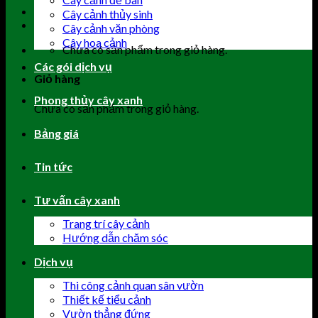
Cây cảnh thủy sinh
Cây cảnh văn phòng
Cây hoa cảnh
Chưa có sản phẩm trong giỏ hàng.
Các gói dịch vụ
Giỏ hàng
Phong thủy cây xanh
Chưa có sản phẩm trong giỏ hàng.
Bảng giá
Tin tức
Tư vấn cây xanh
Trang trí cây cảnh
Hướng dẫn chăm sóc
Dịch vụ
Thi công cảnh quan sân vườn
Thiết kế tiểu cảnh
Vườn thẳng đứng