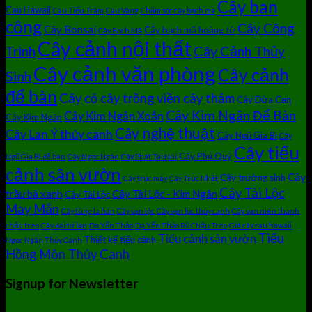
Cây ban
Cau Hawaii
Cau Tiểu Trâm
Cau Vàng
Chăm sóc cây bạch mã
công
Cây Công
Cây Bonsai
Cây bạch mã hoàng tử
Cây Bạch Mã
Cây cảnh nội thất
Cây Cảnh Thủy
Trình
Cây cảnh văn phòng
Cây cảnh
Sinh
để bàn
Cây cỏ cây trồng viền cây thảm
Cây Dừa Cạn
Cây Kim Ngân Để Bàn
Cây Kim Ngân Xoắn
Cây Kim Ngân
Cây nghệ thuật
Cây Lan Ý thủy canh
Cây Ngũ Gia Bì
Cây
Cây tiểu
Cây Phú Quý
Ngũ Gia Bì để bàn
Cây Ngọc Ngân
Cây Phát Tài Núi
cảnh sân vườn
Cây
Cây trường sinh
Cây trúc mây
Cây Trúc Nhật
Cây Tài Lộc
trầu bà xanh
Cây Tài Lộc - Kim Ngân
Cây Tài Lộc
May Mắn
Cây tùng la hán
Cây vạn lộc
Cây vạn lộc thủy canh
Cây vạn niên thanh
chậu treo
Cây đại tứ lan
Dạ Yến Thảo
Dạ Yến Thảo Rũ Chậu Treo
Giá cây cau hawaii
Tiểu
Tiểu cảnh sân vườn
Thiết kế tiểu cảnh
Ngọc Ngân Thủy Canh
Hồng Môn Thủy Canh
Signup for Newsletter