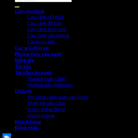
Cây cho thuê
Cây cảnh nội thất
Cây cảnh để bàn
Cây cảnh thủy sinh
Cây cảnh văn phòng
Cây hoa cảnh
Các gói dịch vụ
Phong thủy cây xanh
Bảng giá
Tin tức
Tư vấn cây xanh
Trang trí cây cảnh
Hướng dẫn chăm sóc
Dịch vụ
Thi công cảnh quan sân vườn
Thiết kế tiểu cảnh
Vườn thẳng đứng
Vườn tường
Khách hàng
Đăng nhập