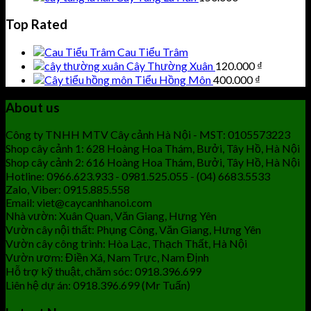
Top Rated
Cau Tiểu Trâm
Cây Thường Xuân
120.000
₫
Tiểu Hồng Môn
400.000
₫
About us
Công ty TNHH MTV Cây cảnh Hà Nội - MST: 0105573223
Shop cây cảnh 1: 628 Hoàng Hoa Thám, Bưởi, Tây Hồ, Hà Nội
Shop cây cảnh 2: 616 Hoàng Hoa Thám, Bưởi, Tây Hồ, Hà Nội
Hotline: 0966.623.933 - 0981.525.055 - (04) 6683.5533
Zalo, Viber: 0915.885.558
Email: viet@caycanhhanoi.com
Nhà vườn: Xuân Quan, Văn Giang, Hưng Yên
Vườn cây nội thất: Phụng Công, Văn Giang, Hưng Yên
Vườn cây công trình: Hòa Lạc, Thạch Thất, Hà Nội
Vườn ươm: Điền Xá, Nam Trực, Nam Định
Hỗ trợ kỹ thuật, chăm sóc: 0918.396.699
Liên hệ dự án: 0918.396.699 (Mr Tuấn)