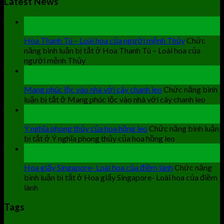
Latest News
19
Th9
Hoa Thanh Tú – Loài hoa của người mệnh Thủy
Chức
năng bình luận bị tắt
ở Hoa Thanh Tú – Loài hoa của
người mệnh Thủy
19
Th9
Mang phúc lộc vào nhà với cây chanh leo
Chức năng bình
luận bị tắt
ở Mang phúc lộc vào nhà với cây chanh leo
19
Th9
Ý nghĩa phong thủy của hoa hồng leo
Chức năng bình luận
bị tắt
ở Ý nghĩa phong thủy của hoa hồng leo
19
Th9
Hoa giấy Singapore- Loài hoa của điềm lành
Chức năng
bình luận bị tắt
ở Hoa giấy Singapore- Loài hoa của điềm
lành
Tags