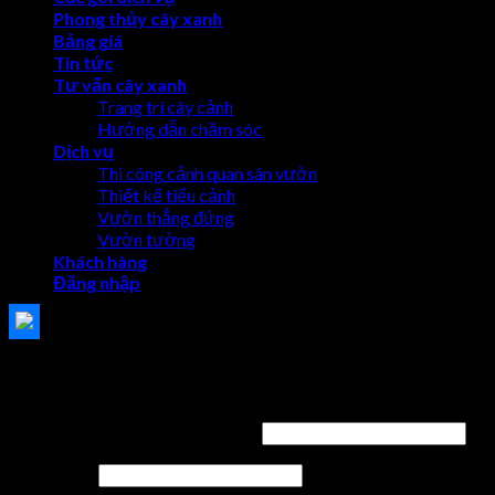
Phong thủy cây xanh
Bảng giá
Tin tức
Tư vấn cây xanh
Trang trí cây cảnh
Hướng dẫn chăm sóc
Dịch vụ
Thi công cảnh quan sân vườn
Thiết kế tiểu cảnh
Vườn thẳng đứng
Vườn tường
Khách hàng
Đăng nhập
Đăng nhập
Tên tài khoản hoặc địa chỉ email
*
Mật khẩu
*