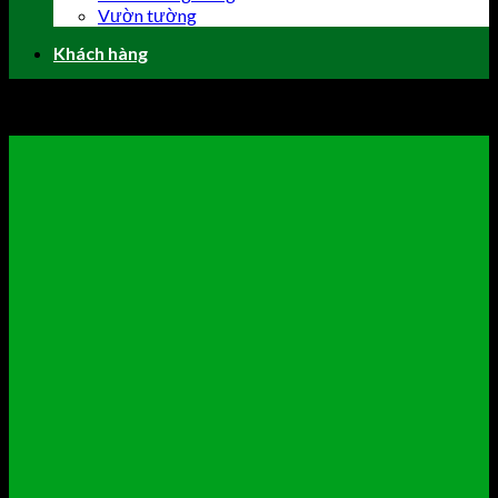
Vườn tường
Khách hàng
Sorry, no pages was found