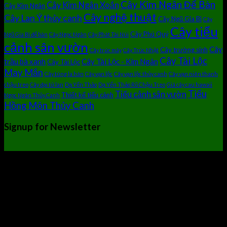
Cây Kim Ngân Để Bàn
Cây Kim Ngân Xoắn
Cây Kim Ngân
Cây nghệ thuật
Cây Lan Ý thủy canh
Cây Ngũ Gia Bì
Cây
Cây tiểu
Cây Phú Quý
Ngũ Gia Bì để bàn
Cây Ngọc Ngân
Cây Phát Tài Núi
cảnh sân vườn
Cây
Cây trường sinh
Cây trúc mây
Cây Trúc Nhật
Cây Tài Lộc
trầu bà xanh
Cây Tài Lộc - Kim Ngân
Cây Tài Lộc
May Mắn
Cây tùng la hán
Cây vạn lộc
Cây vạn lộc thủy canh
Cây vạn niên thanh
chậu treo
Cây đại tứ lan
Dạ Yến Thảo
Dạ Yến Thảo Rũ Chậu Treo
Giá cây cau hawaii
Tiểu
Tiểu cảnh sân vườn
Thiết kế tiểu cảnh
Ngọc Ngân Thủy Canh
Hồng Môn Thủy Canh
Signup for Newsletter