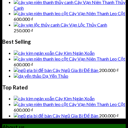
Cây Vạn Niên Thanh Thủy
Canh
Cây Vạn Niên Thanh Leo Cột
600.000
₫
Cây Vạn Lộc Thủy Canh
250.000
₫
Best Selling
Cây Kim Ngân Xoắn
Cây Vạn Niên Thanh Leo Cột
600.000
₫
Cây Ngũ Gia Bì Để Bàn
200.000
₫
Dạ Yến Thảo
Top Rated
Cây Kim Ngân Xoắn
Cây Vạn Niên Thanh Leo Cột
600.000
₫
Cây Ngũ Gia Bì Để Bàn
200.000
₫
About us