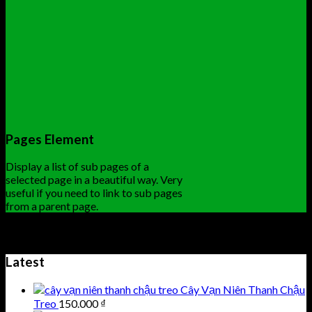
Pages Element
Display a list of sub pages of a
selected page in a beautiful way. Very
useful if you need to link to sub pages
from a parent page.
Default Style
Latest
Cây Vạn Niên Thanh Chậu
Treo
150.000
₫