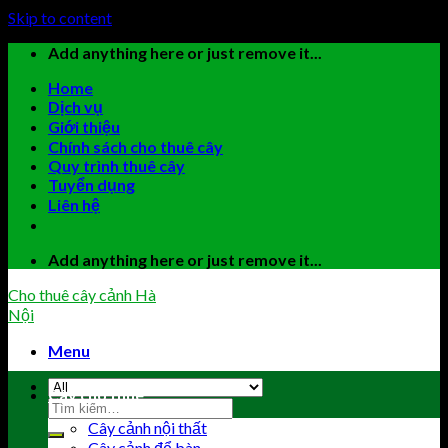
Skip to content
Add anything here or just remove it...
Home
Dịch vụ
Giới thiệu
Chính sách cho thuê cây
Quy trình thuê cây
Tuyển dụng
Liên hệ
Add anything here or just remove it...
Cho thuê cây cảnh Hà
Nội
Menu
Cây cho thuê
Cây cảnh nội thất
Cây cảnh để bàn