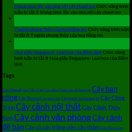
Th9
Mang phúc lộc vào nhà với cây chanh leo
Chức năng bình
luận bị tắt
ở Mang phúc lộc vào nhà với cây chanh leo
19
Th9
Ý nghĩa phong thủy của hoa hồng leo
Chức năng bình luận
bị tắt
ở Ý nghĩa phong thủy của hoa hồng leo
19
Th9
Hoa giấy Singapore- Loài hoa của điềm lành
Chức năng
bình luận bị tắt
ở Hoa giấy Singapore- Loài hoa của điềm
lành
Tags
Cây ban
Cau Hawaii
Cau Tiểu Trâm
Cau Vàng
Chăm sóc cây bạch mã
công
Cây Công
Cây Bonsai
Cây bạch mã hoàng tử
Cây Bạch Mã
Cây cảnh nội thất
Cây Cảnh Thủy
Trình
Cây cảnh văn phòng
Cây cảnh
Sinh
để bàn
Cây cỏ cây trồng viền cây thảm
Cây Dừa Cạn