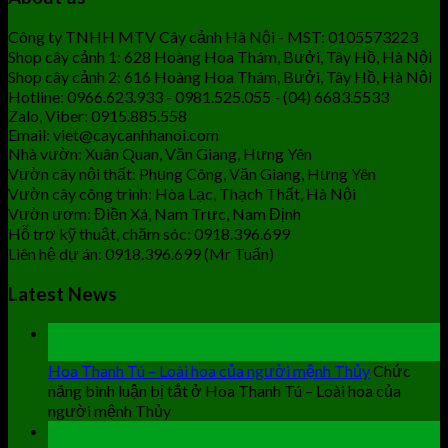
Công ty TNHH MTV Cây cảnh Hà Nội - MST: 0105573223
Shop cây cảnh 1: 628 Hoàng Hoa Thám, Bưởi, Tây Hồ, Hà Nội
Shop cây cảnh 2: 616 Hoàng Hoa Thám, Bưởi, Tây Hồ, Hà Nội
Hotline: 0966.623.933 - 0981.525.055 - (04) 6683.5533
Zalo, Viber: 0915.885.558
Email: viet@caycanhhanoi.com
Nhà vườn: Xuân Quan, Văn Giang, Hưng Yên
Vườn cây nội thất: Phụng Công, Văn Giang, Hưng Yên
Vườn cây công trình: Hòa Lạc, Thạch Thất, Hà Nội
Vườn ươm: Điền Xá, Nam Trực, Nam Định
Hỗ trợ kỹ thuật, chăm sóc: 0918.396.699
Liên hệ dự án: 0918.396.699 (Mr Tuấn)
Latest News
19
Th9
Hoa Thanh Tú – Loài hoa của người mệnh Thủy
Chức
năng bình luận bị tắt
ở Hoa Thanh Tú – Loài hoa của
người mệnh Thủy
19