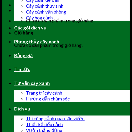
Cây cảnh thủy sinh
Cây cảnh văn phòng
Cây hoa cảnh
Chưa có sản phẩm trong giỏ hàng.
Các gói dịch vụ
Giỏ hàng
Phong thủy cây xanh
Chưa có sản phẩm trong giỏ hàng.
Bảng giá
Tin tức
Tư vấn cây xanh
Trang trí cây cảnh
Hướng dẫn chăm sóc
Dịch vụ
Thi công cảnh quan sân vườn
Thiết kế tiểu cảnh
Vườn thẳng đứng