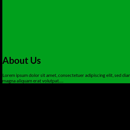
About Us
Lorem ipsum dolor sit amet, consectetuer adipiscing elit, sed d
magna aliquam erat volutpat….
Lorem ipsum
dolor sit amet, consectetur adipiscing elit. Morbi f
Nulla tristique risus ut justo pulvinar mattis. Phasellus aliquet eg