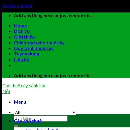
Skip to content
Add anything here or just remove it...
Home
Dịch vụ
Giới thiệu
Chính sách cho thuê cây
Quy trình thuê cây
Tuyển dụng
Liên hệ
Add anything here or just remove it...
Cho thuê cây cảnh Hà
Nội
Menu
Cây cho thuê