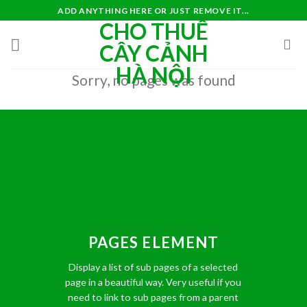
Skip
ADD ANYTHING HERE OR JUST REMOVE IT...
CHO THUÊ
to
content
CÂY CẢNH
HÀ NỘI
Sorry, no pages was found
PAGES ELEMENT
Display a list of sub pages of a selected
page in a beautiful way. Very useful if you
need to link to sub pages from a parent