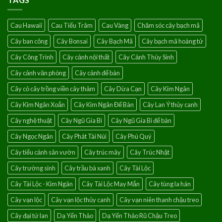
Singapore-
hồng
Loài
leo
hoa
Cau Hawaii
Cau Tiểu Trâm
Cau Vàng
Chăm sóc cây bạch mã
của
điềm
Cây ban công
Cây Bonsai
Cây Bạch Mã
Cây bạch mã hoàng tử
lành
Cây Công Trình
Cây cảnh nội thất
Cây Cảnh Thủy Sinh
Cây cảnh văn phòng
Cây cảnh để bàn
Cây cỏ cây trồng viền cây thảm
Cây Dừa Cạn
Cây Kim Ngân
Cây Kim Ngân Xoắn
Cây Kim Ngân Để Bàn
Cây Lan Ý thủy canh
Cây nghệ thuật
Cây Ngũ Gia Bì
Cây Ngũ Gia Bì để bàn
Cây Ngọc Ngân
Cây Phát Tài Núi
Cây Phú Quý
Cây tiểu cảnh sân vườn
Cây trúc mây
Cây Trúc Nhật
Cây trường sinh
Cây trầu bà xanh
Cây Tài Lộc
Cây Tài Lộc - Kim Ngân
Cây Tài Lộc May Mắn
Cây tùng la hán
Cây vạn lộc
Cây vạn lộc thủy canh
Cây vạn niên thanh chậu treo
Cây đại tứ lan
Dạ Yến Thảo
Dạ Yến Thảo Rũ Chậu Treo