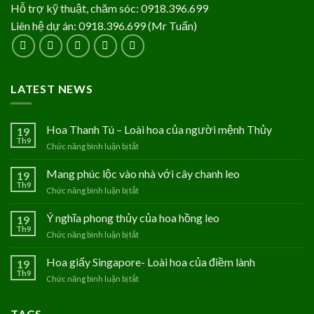
Hỗ trợ kỹ thuật, chăm sóc: 0918.396.699
Liên hệ dự án: 0918.396.699 (Mr Tuấn)
LATEST NEWS
Hoa Thanh Tú – Loài hoa của người mệnh Thủy
19
Th9
Chức năng bình luận bị tắt
ở
Hoa
Thanh
Mang phúc lộc vào nhà với cây chanh leo
19
Tú
Th9
Chức năng bình luận bị tắt
ở
–
Mang
Loài
phúc
Ý nghĩa phong thủy của hoa hồng leo
19
hoa
lộc
Th9
của
Chức năng bình luận bị tắt
ở
vào
người
Ý
nhà
mệnh
nghĩa
Hoa giấy Singapore- Loài hoa của điềm lành
19
với
Thủy
phong
Th9
cây
Chức năng bình luận bị tắt
ở
thủy
chanh
Hoa
của
leo
giấy
hoa
TAGS