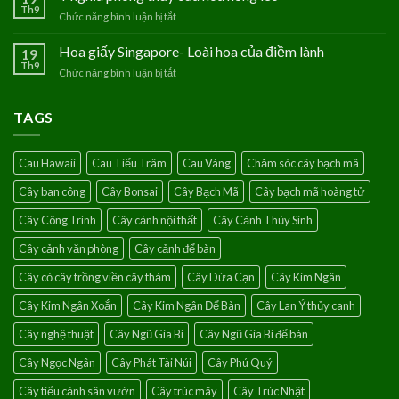
lộc
Th9
của
Chức năng bình luận bị tắt
ở
vào
người
Ý
nhà
mệnh
nghĩa
Hoa giấy Singapore- Loài hoa của điềm lành
19
với
Thủy
phong
Th9
cây
Chức năng bình luận bị tắt
ở
thủy
chanh
Hoa
của
leo
giấy
hoa
TAGS
Singapore-
hồng
Loài
leo
hoa
Cau Hawaii
Cau Tiểu Trâm
Cau Vàng
Chăm sóc cây bạch mã
của
điềm
Cây ban công
Cây Bonsai
Cây Bạch Mã
Cây bạch mã hoàng tử
lành
Cây Công Trình
Cây cảnh nội thất
Cây Cảnh Thủy Sinh
Cây cảnh văn phòng
Cây cảnh để bàn
Cây cỏ cây trồng viền cây thảm
Cây Dừa Cạn
Cây Kim Ngân
Cây Kim Ngân Xoắn
Cây Kim Ngân Để Bàn
Cây Lan Ý thủy canh
Cây nghệ thuật
Cây Ngũ Gia Bì
Cây Ngũ Gia Bì để bàn
Cây Ngọc Ngân
Cây Phát Tài Núi
Cây Phú Quý
Cây tiểu cảnh sân vườn
Cây trúc mây
Cây Trúc Nhật