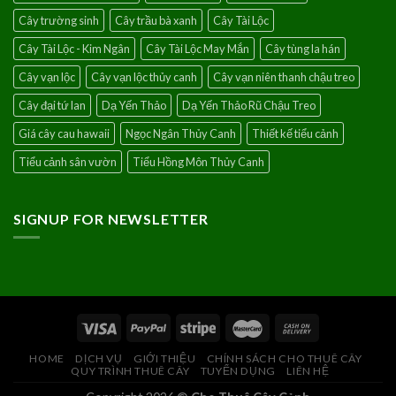
Cây trường sinh
Cây trầu bà xanh
Cây Tài Lộc
Cây Tài Lộc - Kim Ngân
Cây Tài Lộc May Mắn
Cây tùng la hán
Cây vạn lộc
Cây vạn lộc thủy canh
Cây vạn niên thanh chậu treo
Cây đại tứ lan
Dạ Yến Thảo
Dạ Yến Thảo Rũ Chậu Treo
Giá cây cau hawaii
Ngọc Ngân Thủy Canh
Thiết kế tiểu cảnh
Tiểu cảnh sân vườn
Tiểu Hồng Môn Thủy Canh
SIGNUP FOR NEWSLETTER
HOME
DỊCH VỤ
GIỚI THIỆU
CHÍNH SÁCH CHO THUÊ CÂY
QUY TRÌNH THUÊ CÂY
TUYỂN DỤNG
LIÊN HỆ