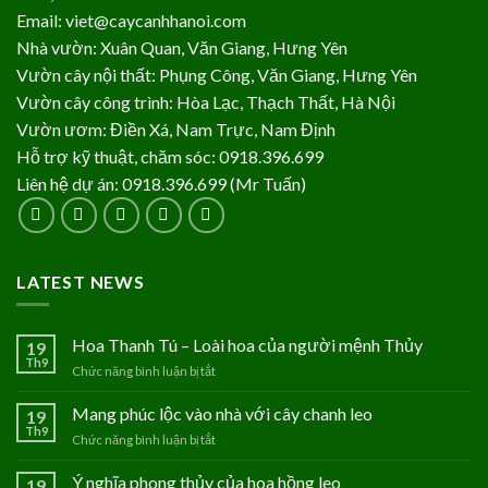
Email: viet@caycanhhanoi.com
Nhà vườn: Xuân Quan, Văn Giang, Hưng Yên
Vườn cây nội thất: Phụng Công, Văn Giang, Hưng Yên
Vườn cây công trình: Hòa Lạc, Thạch Thất, Hà Nội
Vườn ươm: Điền Xá, Nam Trực, Nam Định
Hỗ trợ kỹ thuật, chăm sóc: 0918.396.699
Liên hệ dự án: 0918.396.699 (Mr Tuấn)
LATEST NEWS
Hoa Thanh Tú – Loài hoa của người mệnh Thủy
19
Th9
Chức năng bình luận bị tắt
ở
Hoa
Thanh
Mang phúc lộc vào nhà với cây chanh leo
19
Tú
Th9
Chức năng bình luận bị tắt
ở
–
Mang
Loài
phúc
Ý nghĩa phong thủy của hoa hồng leo
19
hoa