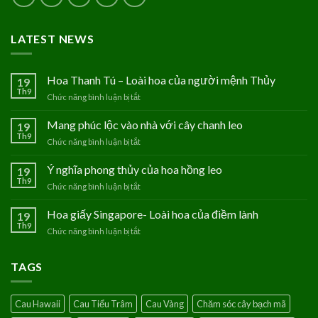
LATEST NEWS
Hoa Thanh Tú – Loài hoa của người mệnh Thủy
19
Th9
Chức năng bình luận bị tắt
ở
Hoa
Thanh
Mang phúc lộc vào nhà với cây chanh leo
19
Tú
Th9
Chức năng bình luận bị tắt
ở
–
Mang
Loài
phúc
Ý nghĩa phong thủy của hoa hồng leo
19
hoa
lộc
Th9
của
Chức năng bình luận bị tắt
ở
vào
người
Ý
nhà
mệnh
nghĩa
Hoa giấy Singapore- Loài hoa của điềm lành
19
với
Thủy
phong
Th9
cây
Chức năng bình luận bị tắt
ở
thủy
chanh
Hoa
của
leo
giấy
hoa
TAGS
Singapore-
hồng
Loài
leo
hoa
Cau Hawaii
Cau Tiểu Trâm
Cau Vàng
Chăm sóc cây bạch mã
của
điềm