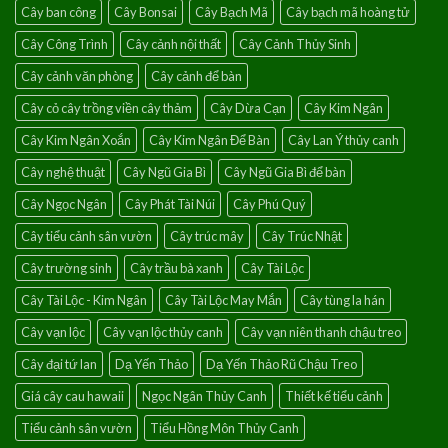
Cây ban công
Cây Bonsai
Cây Bạch Mã
Cây bạch mã hoàng tử
lành
Cây Công Trình
Cây cảnh nội thất
Cây Cảnh Thủy Sinh
Cây cảnh văn phòng
Cây cảnh để bàn
Cây cỏ cây trồng viền cây thảm
Cây Dừa Cạn
Cây Kim Ngân
Cây Kim Ngân Xoắn
Cây Kim Ngân Để Bàn
Cây Lan Ý thủy canh
Cây nghệ thuật
Cây Ngũ Gia Bì
Cây Ngũ Gia Bì để bàn
Cây Ngọc Ngân
Cây Phát Tài Núi
Cây Phú Quý
Cây tiểu cảnh sân vườn
Cây trúc mây
Cây Trúc Nhật
Cây trường sinh
Cây trầu bà xanh
Cây Tài Lộc
Cây Tài Lộc - Kim Ngân
Cây Tài Lộc May Mắn
Cây tùng la hán
Cây vạn lộc
Cây vạn lộc thủy canh
Cây vạn niên thanh chậu treo
Cây đại tứ lan
Dạ Yến Thảo
Dạ Yến Thảo Rũ Chậu Treo
Giá cây cau hawaii
Ngọc Ngân Thủy Canh
Thiết kế tiểu cảnh
Tiểu cảnh sân vườn
Tiểu Hồng Môn Thủy Canh