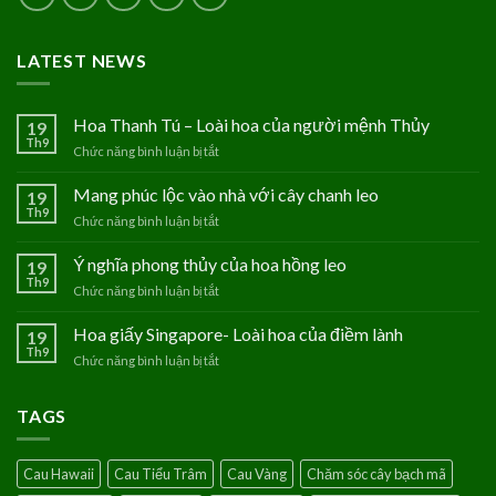
LATEST NEWS
Hoa Thanh Tú – Loài hoa của người mệnh Thủy
19
Th9
Chức năng bình luận bị tắt
ở
Hoa
Thanh
Mang phúc lộc vào nhà với cây chanh leo
19
Tú
Th9
Chức năng bình luận bị tắt
ở
–
Mang
Loài
phúc
Ý nghĩa phong thủy của hoa hồng leo
19
hoa
lộc
Th9
của
Chức năng bình luận bị tắt
ở
vào
người
Ý
nhà
mệnh
nghĩa
Hoa giấy Singapore- Loài hoa của điềm lành
19
với
Thủy
phong
Th9
cây
Chức năng bình luận bị tắt
ở
thủy
chanh
Hoa
của
leo
giấy
hoa
TAGS
Singapore-
hồng
Loài
leo
hoa
Cau Hawaii
Cau Tiểu Trâm
Cau Vàng
Chăm sóc cây bạch mã
của
điềm