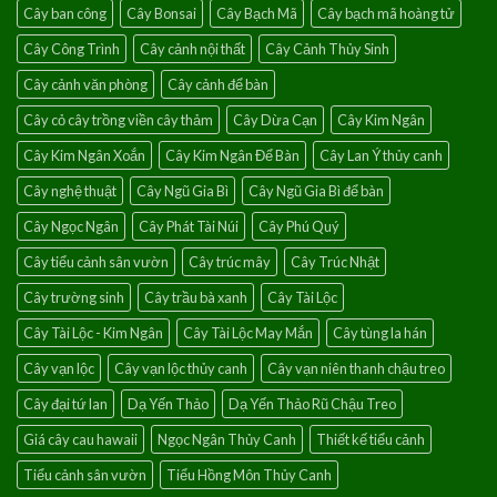
Cây ban công
Cây Bonsai
Cây Bạch Mã
Cây bạch mã hoàng tử
lành
Cây Công Trình
Cây cảnh nội thất
Cây Cảnh Thủy Sinh
Cây cảnh văn phòng
Cây cảnh để bàn
Cây cỏ cây trồng viền cây thảm
Cây Dừa Cạn
Cây Kim Ngân
Cây Kim Ngân Xoắn
Cây Kim Ngân Để Bàn
Cây Lan Ý thủy canh
Cây nghệ thuật
Cây Ngũ Gia Bì
Cây Ngũ Gia Bì để bàn
Cây Ngọc Ngân
Cây Phát Tài Núi
Cây Phú Quý
Cây tiểu cảnh sân vườn
Cây trúc mây
Cây Trúc Nhật
Cây trường sinh
Cây trầu bà xanh
Cây Tài Lộc
Cây Tài Lộc - Kim Ngân
Cây Tài Lộc May Mắn
Cây tùng la hán
Cây vạn lộc
Cây vạn lộc thủy canh
Cây vạn niên thanh chậu treo
Cây đại tứ lan
Dạ Yến Thảo
Dạ Yến Thảo Rũ Chậu Treo
Giá cây cau hawaii
Ngọc Ngân Thủy Canh
Thiết kế tiểu cảnh
Tiểu cảnh sân vườn
Tiểu Hồng Môn Thủy Canh