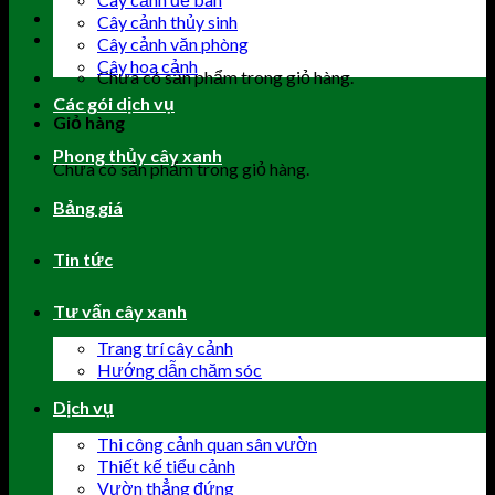
Cây cảnh thủy sinh
Cây cảnh văn phòng
Cây hoa cảnh
Chưa có sản phẩm trong giỏ hàng.
Các gói dịch vụ
Giỏ hàng
Phong thủy cây xanh
Chưa có sản phẩm trong giỏ hàng.
Bảng giá
Tin tức
Tư vấn cây xanh
Trang trí cây cảnh
Hướng dẫn chăm sóc
Dịch vụ
Thi công cảnh quan sân vườn
Thiết kế tiểu cảnh
Vườn thẳng đứng