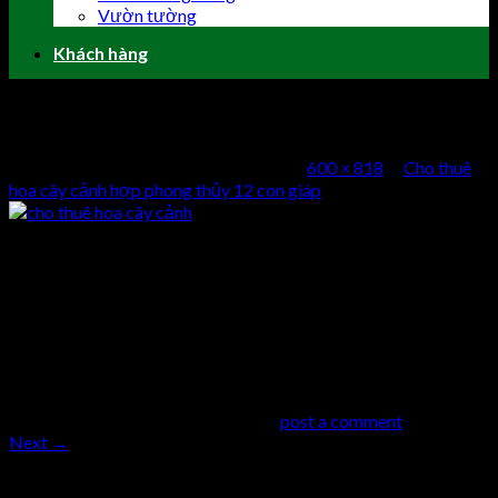
Vườn tường
Khách hàng
cho thuê hoa cây cảnh
Published
3 Tháng Mười Một, 2016
at
600 × 818
in
Cho thuê
hoa cây cảnh hợp phong thủy 12 con giáp
cho thuê hoa cây cảnh
Comments
comments
Trackbacks are closed, but you can
post a comment
.
Next
→
Trả lời