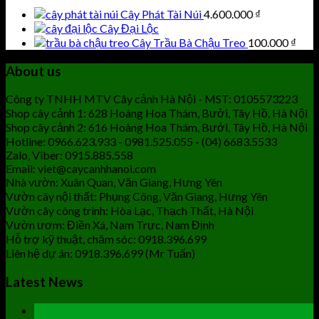
Cây Phát Tài Núi
4.600.000
₫
Cây Đại Lộc
Cây Trầu Bà Chậu Treo
100.000
₫
About us
Công ty TNHH MTV Cây cảnh Hà Nội - MST: 0105573223
Shop cây cảnh 1: 628 Hoàng Hoa Thám, Bưởi, Tây Hồ, Hà Nội
Shop cây cảnh 2: 616 Hoàng Hoa Thám, Bưởi, Tây Hồ, Hà Nội
Hotline: 0966.623.933 - 0981.525.055 - (04) 6683.5533
Zalo, Viber: 0915.885.558
Email: viet@caycanhhanoi.com
Nhà vườn: Xuân Quan, Văn Giang, Hưng Yên
Vườn cây nội thất: Phụng Công, Văn Giang, Hưng Yên
Vườn cây công trình: Hòa Lạc, Thạch Thất, Hà Nội
Vườn ươm: Điền Xá, Nam Trực, Nam Định
Hỗ trợ kỹ thuật, chăm sóc: 0918.396.699
Liên hệ dự án: 0918.396.699 (Mr Tuấn)
Latest News
19