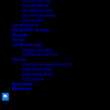
Cây cảnh để bàn
Cây cảnh thủy sinh
Cây cảnh văn phòng
Cây hoa cảnh
Các gói dịch vụ
Phong thủy cây xanh
Bảng giá
Tin tức
Tư vấn cây xanh
Trang trí cây cảnh
Hướng dẫn chăm sóc
Dịch vụ
Thi công cảnh quan sân vườn
Thiết kế tiểu cảnh
Vườn thẳng đứng
Vườn tường
Khách hàng
Đăng nhập