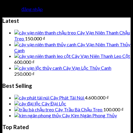
Bạn phải
đăng nhập
để gửi phản hồi.
Latest
Cây Vạn Niên Thanh Chậu
Treo
150.000
₫
Cây Vạn Niên Thanh Thủy
Canh
Cây Vạn Niên Thanh Leo Cột
600.000
₫
Cây Vạn Lộc Thủy Canh
250.000
₫
Best Selling
Cây Phát Tài Núi
4.600.000
₫
Cây Đại Lộc
Cây Trầu Bà Chậu Treo
100.000
₫
Cây Kim Ngân Phong Thủy
Top Rated