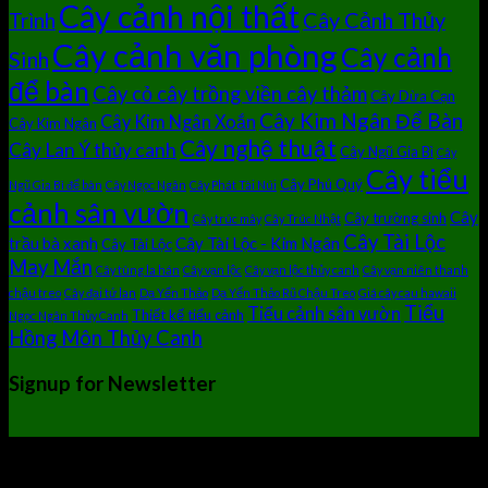
Cây cảnh nội thất
Cây Cảnh Thủy
Trình
Cây cảnh văn phòng
Cây cảnh
Sinh
để bàn
Cây cỏ cây trồng viền cây thảm
Cây Dừa Cạn
Cây Kim Ngân Để Bàn
Cây Kim Ngân Xoắn
Cây Kim Ngân
Cây nghệ thuật
Cây Lan Ý thủy canh
Cây Ngũ Gia Bì
Cây
Cây tiểu
Cây Phú Quý
Ngũ Gia Bì để bàn
Cây Ngọc Ngân
Cây Phát Tài Núi
cảnh sân vườn
Cây
Cây trường sinh
Cây trúc mây
Cây Trúc Nhật
Cây Tài Lộc
trầu bà xanh
Cây Tài Lộc - Kim Ngân
Cây Tài Lộc
May Mắn
Cây tùng la hán
Cây vạn lộc
Cây vạn lộc thủy canh
Cây vạn niên thanh
chậu treo
Cây đại tứ lan
Dạ Yến Thảo
Dạ Yến Thảo Rũ Chậu Treo
Giá cây cau hawaii
Tiểu
Tiểu cảnh sân vườn
Thiết kế tiểu cảnh
Ngọc Ngân Thủy Canh
Hồng Môn Thủy Canh
Signup for Newsletter