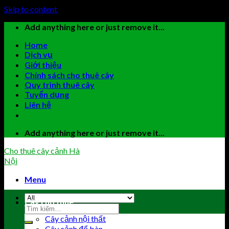
Skip to content
Add anything here or just remove it...
Home
Dịch vụ
Giới thiệu
Chính sách cho thuê cây
Quy trình thuê cây
Tuyển dụng
Liên hệ
Add anything here or just remove it...
Cho thuê cây cảnh Hà
Nội
Menu
Cây cho thuê
Cây cảnh nội thất
Cây cảnh để bàn