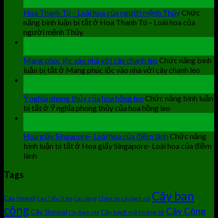
Th9
Hoa Thanh Tú – Loài hoa của người mệnh Thủy
Chức
năng bình luận bị tắt
ở Hoa Thanh Tú – Loài hoa của
người mệnh Thủy
19
Th9
Mang phúc lộc vào nhà với cây chanh leo
Chức năng bình
luận bị tắt
ở Mang phúc lộc vào nhà với cây chanh leo
19
Th9
Ý nghĩa phong thủy của hoa hồng leo
Chức năng bình luận
bị tắt
ở Ý nghĩa phong thủy của hoa hồng leo
19
Th9
Hoa giấy Singapore- Loài hoa của điềm lành
Chức năng
bình luận bị tắt
ở Hoa giấy Singapore- Loài hoa của điềm
lành
Tags
Cây ban
Cau Hawaii
Cau Tiểu Trâm
Cau Vàng
Chăm sóc cây bạch mã
công
Cây Công
Cây Bonsai
Cây bạch mã hoàng tử
Cây Bạch Mã