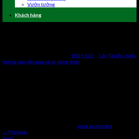
Vườn tường
Khách hàng
cay-tai-loc-bieu-tuong-cho-van-may-va-
su-thinh-vuong3
Published
2 Tháng Chín, 2018
at
800 × 531
in
Cây Tài Lộc- biểu
tượng cho vận may và sự hưng thịnh
Cây Tài Lộc đem đến vượng khí cho gia chủ.
Comments
comments
Trackbacks are closed, but you can
post a comment
.
←
Previous
Next
→