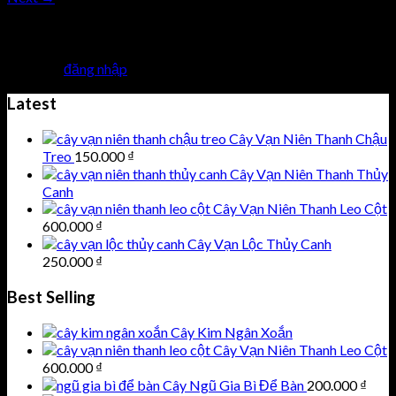
Trả lời
Bạn phải
đăng nhập
để gửi phản hồi.
Latest
Cây Vạn Niên Thanh Chậu
Treo
150.000
₫
Cây Vạn Niên Thanh Thủy
Canh
Cây Vạn Niên Thanh Leo Cột
600.000
₫
Cây Vạn Lộc Thủy Canh
250.000
₫
Best Selling
Cây Kim Ngân Xoắn
Cây Vạn Niên Thanh Leo Cột
600.000
₫
Cây Ngũ Gia Bì Để Bàn
200.000
₫