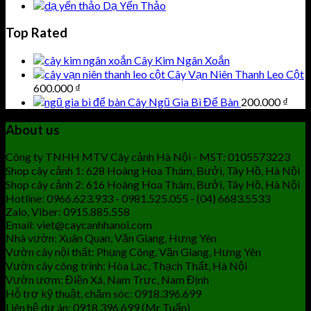
Dạ Yến Thảo
Top Rated
Cây Kim Ngân Xoắn
Cây Vạn Niên Thanh Leo Cột
600.000
₫
Cây Ngũ Gia Bì Để Bàn
200.000
₫
About us
Công ty TNHH MTV Cây cảnh Hà Nội - MST: 0105573223
Shop cây cảnh 1: 628 Hoàng Hoa Thám, Bưởi, Tây Hồ, Hà Nội
Shop cây cảnh 2: 616 Hoàng Hoa Thám, Bưởi, Tây Hồ, Hà Nội
Hotline: 0966.623.933 - 0981.525.055 - (04) 6683.5533
Zalo, Viber: 0915.885.558
Email: viet@caycanhhanoi.com
Nhà vườn: Xuân Quan, Văn Giang, Hưng Yên
Vườn cây nội thất: Phụng Công, Văn Giang, Hưng Yên
Vườn cây công trình: Hòa Lạc, Thạch Thất, Hà Nội
Vườn ươm: Điền Xá, Nam Trực, Nam Định
Hỗ trợ kỹ thuật, chăm sóc: 0918.396.699
Liên hệ dự án: 0918.396.699 (Mr Tuấn)