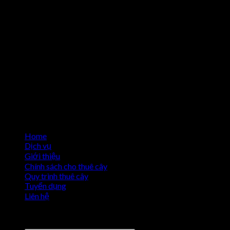
Home
Dịch vụ
Giới thiệu
Chính sách cho thuê cây
Quy trình thuê cây
Tuyển dụng
Liên hệ
Copyright 2026 ©
Cho Thuê Cây Cảnh