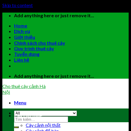
Skip to content
Add anything here or just remove it...
Home
Dịch vụ
Giới thiệu
Chính sách cho thuê cây
Quy trình thuê cây
Tuyển dụng
Liên hệ
Add anything here or just remove it...
Cho thuê cây cảnh Hà
Nội
Menu
Cây cho thuê
Cây cảnh nội thất
Cây cảnh để bàn