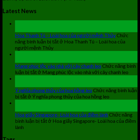
Latest News
19
Th9
Hoa Thanh Tú – Loài hoa của người mệnh Thủy
Chức
năng bình luận bị tắt
ở Hoa Thanh Tú – Loài hoa của
người mệnh Thủy
19
Th9
Mang phúc lộc vào nhà với cây chanh leo
Chức năng bình
luận bị tắt
ở Mang phúc lộc vào nhà với cây chanh leo
19
Th9
Ý nghĩa phong thủy của hoa hồng leo
Chức năng bình luận
bị tắt
ở Ý nghĩa phong thủy của hoa hồng leo
19
Th9
Hoa giấy Singapore- Loài hoa của điềm lành
Chức năng
bình luận bị tắt
ở Hoa giấy Singapore- Loài hoa của điềm
lành
Tags