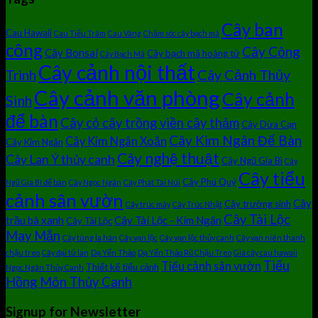
Cây ban
Cau Hawaii
Cau Tiểu Trâm
Cau Vàng
Chăm sóc cây bạch mã
công
Cây Công
Cây Bonsai
Cây bạch mã hoàng tử
Cây Bạch Mã
Cây cảnh nội thất
Cây Cảnh Thủy
Trình
Cây cảnh văn phòng
Cây cảnh
Sinh
để bàn
Cây cỏ cây trồng viền cây thảm
Cây Dừa Cạn
Cây Kim Ngân Để Bàn
Cây Kim Ngân Xoắn
Cây Kim Ngân
Cây nghệ thuật
Cây Lan Ý thủy canh
Cây Ngũ Gia Bì
Cây
Cây tiểu
Cây Phú Quý
Ngũ Gia Bì để bàn
Cây Ngọc Ngân
Cây Phát Tài Núi
cảnh sân vườn
Cây
Cây trường sinh
Cây trúc mây
Cây Trúc Nhật
Cây Tài Lộc
trầu bà xanh
Cây Tài Lộc - Kim Ngân
Cây Tài Lộc
May Mắn
Cây tùng la hán
Cây vạn lộc
Cây vạn lộc thủy canh
Cây vạn niên thanh
chậu treo
Cây đại tứ lan
Dạ Yến Thảo
Dạ Yến Thảo Rũ Chậu Treo
Giá cây cau hawaii
Tiểu
Tiểu cảnh sân vườn
Thiết kế tiểu cảnh
Ngọc Ngân Thủy Canh
Hồng Môn Thủy Canh
Signup for Newsletter