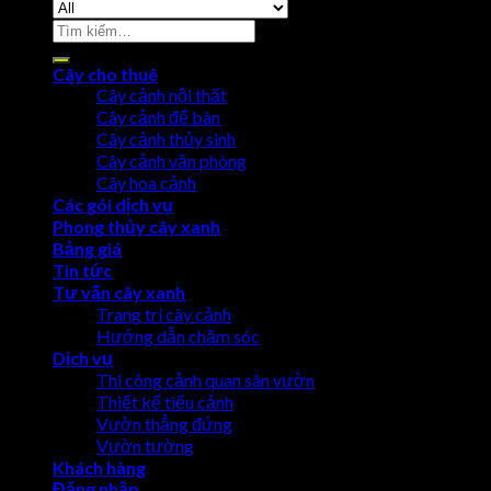
Cây cho thuê
Cây cảnh nội thất
Cây cảnh để bàn
Cây cảnh thủy sinh
Cây cảnh văn phòng
Cây hoa cảnh
Các gói dịch vụ
Phong thủy cây xanh
Bảng giá
Tin tức
Tư vấn cây xanh
Trang trí cây cảnh
Hướng dẫn chăm sóc
Dịch vụ
Thi công cảnh quan sân vườn
Thiết kế tiểu cảnh
Vườn thẳng đứng
Vườn tường
Khách hàng
Đăng nhập