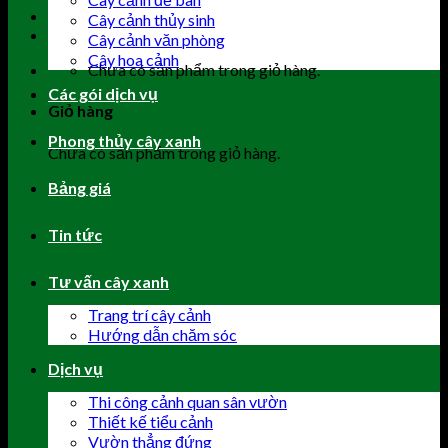
Cây cảnh thủy sinh
Cây cảnh văn phòng
Cây hoa cảnh
Chưa có sản phẩm trong giỏ hàng.
Các gói dịch vụ
Giỏ hàng
Phong thủy cây xanh
Chưa có sản phẩm trong giỏ hàng.
Bảng giá
Tin tức
Tư vấn cây xanh
Trang trí cây cảnh
Hướng dẫn chăm sóc
Dịch vụ
Thi công cảnh quan sân vườn
Thiết kế tiểu cảnh
Vườn thẳng đứng