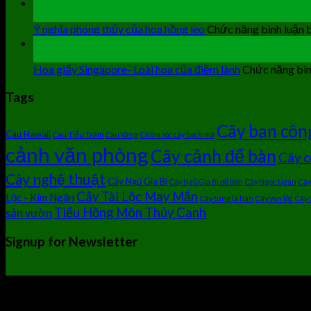
19
Th9
Ý nghĩa phong thủy của hoa hồng leo
Chức năng bình luận b
19
Th9
Hoa giấy Singapore- Loài hoa của điềm lành
Chức năng bình
Tags
Cây ban côn
Cau Hawaii
Cau Tiểu Trâm
Cau Vàng
Chăm sóc cây bạch mã
cảnh văn phòng
Cây cảnh để bàn
Cây c
Cây nghệ thuật
Cây Ngũ Gia Bì
Cây Ngũ Gia Bì để bàn
Cây Ngọc Ngân
Cây
Cây Tài Lộc May Mắn
Lộc - Kim Ngân
Cây tùng la hán
Cây vạn lộc
Cây 
Tiểu Hồng Môn Thủy Canh
sân vườn
Signup for Newsletter