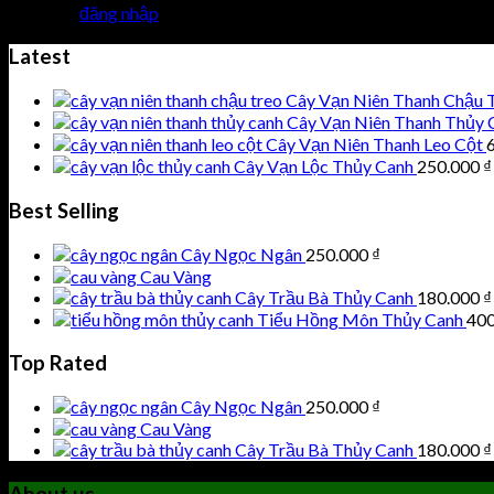
Bạn phải
đăng nhập
để gửi phản hồi.
Latest
Cây Vạn Niên Thanh Chậu 
Cây Vạn Niên Thanh Thủy 
Cây Vạn Niên Thanh Leo Cột
Cây Vạn Lộc Thủy Canh
250.000
₫
Best Selling
Cây Ngọc Ngân
250.000
₫
Cau Vàng
Cây Trầu Bà Thủy Canh
180.000
₫
Tiểu Hồng Môn Thủy Canh
40
Top Rated
Cây Ngọc Ngân
250.000
₫
Cau Vàng
Cây Trầu Bà Thủy Canh
180.000
₫
About us