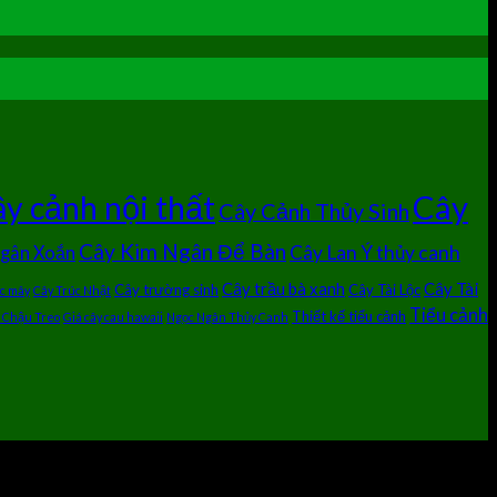
Cây
y cảnh nội thất
Cây Cảnh Thủy Sinh
Cây Kim Ngân Để Bàn
Cây Lan Ý thủy canh
Ngân Xoắn
Cây trầu bà xanh
Cây Tài
Cây trường sinh
Cây Tài Lộc
úc mây
Cây Trúc Nhật
Tiểu cảnh
Thiết kế tiểu cảnh
 Chậu Treo
Giá cây cau hawaii
Ngọc Ngân Thủy Canh