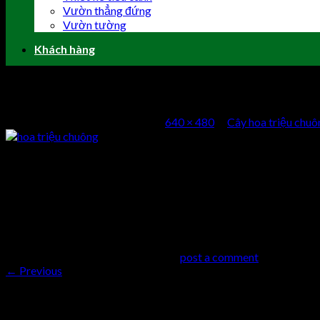
Vườn thẳng đứng
Vườn tường
Khách hàng
hoa-trieu-chuong4
Published
4 Tháng Chín, 2018
at
640 × 480
in
Cây hoa triệu chu
Triệu chuông ra hoa quanh năm nếu chăm sóc tốt và thời gian chơi
Comments
comments
Trackbacks are closed, but you can
post a comment
.
←
Previous
Trả lời