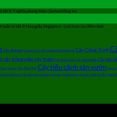
ị tắt
ở Ý nghĩa phong thủy của hoa hồng leo
 luận bị tắt
ở Hoa giấy Singapore- Loài hoa của điềm lành
Câ
g
Cây Công Trình
Cây Bonsai
Cây bạch mã hoàng tử
Cây Bạch Mã
ỏ cây trồng viền cây thảm
Cây Kim 
Cây Dừa Cạn
Cây Kim Ngân
Cây tiểu cảnh sân vườn
Cây Phú Quý
 Phát Tài Núi
Cây tr
vạn lộc thủy canh
Cây vạn niên thanh chậu treo
Cây đại tứ lan
Dạ Yến Thảo
Dạ Yến Thảo Rũ