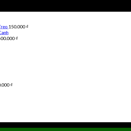
Treo
150.000
₫
Canh
600.000
₫
0.000
₫