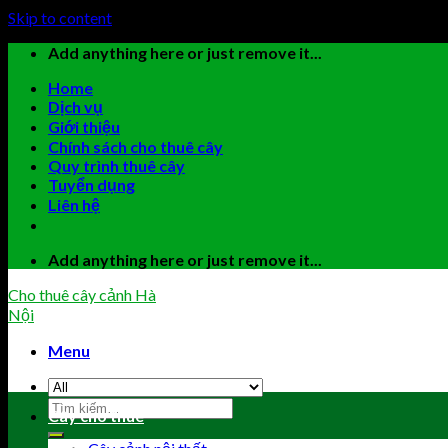
Skip to content
Add anything here or just remove it...
Home
Dịch vụ
Giới thiệu
Chính sách cho thuê cây
Quy trình thuê cây
Tuyển dụng
Liên hệ
Add anything here or just remove it...
Cho thuê cây cảnh Hà
Nội
Menu
Cây cho thuê