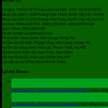
Công ty TNHH MTV Cây cảnh Hà Nội - MST: 0105573223
Shop cây cảnh 1: 628 Hoàng Hoa Thám, Bưởi, Tây Hồ, Hà Nội
Shop cây cảnh 2: 616 Hoàng Hoa Thám, Bưởi, Tây Hồ, Hà Nội
Hotline: 0966.623.933 - 0981.525.055 - (04) 6683.5533
Zalo, Viber: 0915.885.558
Email: viet@caycanhhanoi.com
Nhà vườn: Xuân Quan, Văn Giang, Hưng Yên
Vườn cây nội thất: Phụng Công, Văn Giang, Hưng Yên
Vườn cây công trình: Hòa Lạc, Thạch Thất, Hà Nội
Vườn ươm: Điền Xá, Nam Trực, Nam Định
Hỗ trợ kỹ thuật, chăm sóc: 0918.396.699
Liên hệ dự án: 0918.396.699 (Mr Tuấn)
Latest News
19
Th9
Hoa Thanh Tú – Loài hoa của người mệnh Thủy
Chức năng 
19
Th9
Mang phúc lộc vào nhà với cây chanh leo
Chức năng bình lu