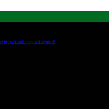
ông hợp với những người mệnh gì?
 hoa rất dài.