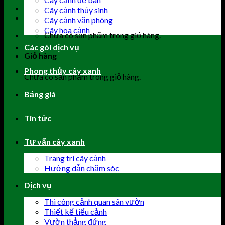
Cây cảnh thủy sinh
Cây cảnh văn phòng
Cây hoa cảnh
Chưa có sản phẩm trong giỏ hàng.
Các gói dịch vụ
Giỏ hàng
Phong thủy cây xanh
Chưa có sản phẩm trong giỏ hàng.
Bảng giá
Tin tức
Tư vấn cây xanh
Trang trí cây cảnh
Hướng dẫn chăm sóc
Dịch vụ
Thi công cảnh quan sân vườn
Thiết kế tiểu cảnh
Vườn thẳng đứng