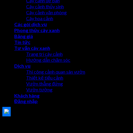
Cây cảnh để bàn
Cây cảnh thủy sinh
Cây cảnh văn phòng
Cây hoa cảnh
Các gói dịch vụ
Phong thủy cây xanh
Bảng giá
Tin tức
Tư vấn cây xanh
Trang trí cây cảnh
Hướng dẫn chăm sóc
Dịch vụ
Thi công cảnh quan sân vườn
Thiết kế tiểu cảnh
Vườn thẳng đứng
Vườn tường
Khách hàng
Đăng nhập
Đăng nhập