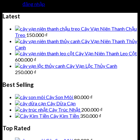
Bạn phải
đăng nhập
để gửi phản hồi.
Latest
Cây Vạn Niên Thanh Chậu
Treo
150.000
₫
Cây Vạn Niên Thanh Thủy
Canh
Cây Vạn Niên Thanh Leo Cột
600.000
₫
Cây Vạn Lộc Thủy Canh
250.000
₫
Best Selling
Cây Son Môi
80.000
₫
Cây Dừa Cạn
Cây Trúc Nhật
200.000
₫
Cây Kim Tiền
350.000
₫
Top Rated