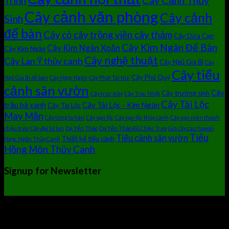
Cây Cảnh Thủy
Trình
Cây cảnh văn phòng
Cây cảnh
Sinh
để bàn
Cây cỏ cây trồng viền cây thảm
Cây Dừa Cạn
Cây Kim Ngân Để Bàn
Cây Kim Ngân Xoắn
Cây Kim Ngân
Cây nghệ thuật
Cây Lan Ý thủy canh
Cây Ngũ Gia Bì
Cây
Cây tiểu
Cây Phú Quý
Ngũ Gia Bì để bàn
Cây Ngọc Ngân
Cây Phát Tài Núi
cảnh sân vườn
Cây
Cây trường sinh
Cây trúc mây
Cây Trúc Nhật
Cây Tài Lộc
trầu bà xanh
Cây Tài Lộc - Kim Ngân
Cây Tài Lộc
May Mắn
Cây tùng la hán
Cây vạn lộc
Cây vạn lộc thủy canh
Cây vạn niên thanh
chậu treo
Cây đại tứ lan
Dạ Yến Thảo
Dạ Yến Thảo Rũ Chậu Treo
Giá cây cau hawaii
Tiểu
Tiểu cảnh sân vườn
Thiết kế tiểu cảnh
Ngọc Ngân Thủy Canh
Hồng Môn Thủy Canh
Signup for Newsletter