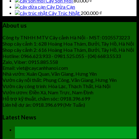
Cây Son Môi
80.000
₫
Cây Dừa Cạn
Cây Trúc Nhật
200.000
₫
About us
Công ty TNHH MTV Cây cảnh Hà Nội - MST: 0105573223
Shop cây cảnh 1: 628 Hoàng Hoa Thám, Bưởi, Tây Hồ, Hà Nội
Shop cây cảnh 2: 616 Hoàng Hoa Thám, Bưởi, Tây Hồ, Hà Nội
Hotline: 0966.623.933 - 0981.525.055 - (04) 6683.5533
Zalo, Viber: 0915.885.558
Email: viet@caycanhhanoi.com
Nhà vườn: Xuân Quan, Văn Giang, Hưng Yên
Vườn cây nội thất: Phụng Công, Văn Giang, Hưng Yên
Vườn cây công trình: Hòa Lạc, Thạch Thất, Hà Nội
Vườn ươm: Điền Xá, Nam Trực, Nam Định
Hỗ trợ kỹ thuật, chăm sóc: 0918.396.699
Liên hệ dự án: 0918.396.699 (Mr Tuấn)
Latest News
19
Th9