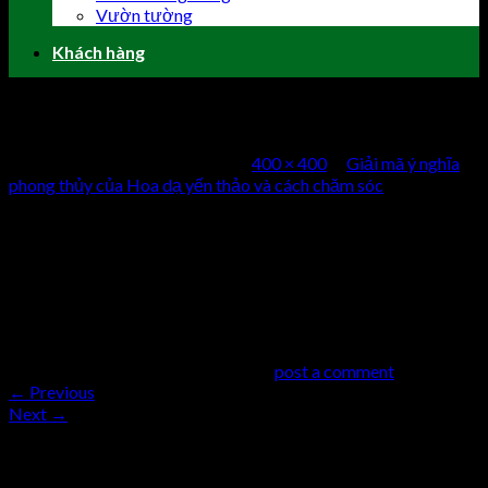
Vườn tường
Khách hàng
hoa-da-yen-thao-2
Published
5 Tháng Chín, 2018
at
400 × 400
in
Giải mã ý nghĩa
phong thủy của Hoa dạ yến thảo và cách chăm sóc
Comments
comments
Trackbacks are closed, but you can
post a comment
.
←
Previous
Next
→
Trả lời