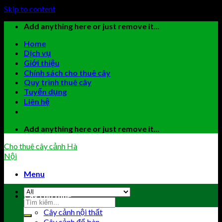
Skip to content
Add anything here or just remove it...
Home
Dịch vụ
Giới thiệu
Chính sách cho thuê cây
Quy trình thuê cây
Tuyển dụng
Liên hệ
Add anything here or just remove it...
Cho thuê cây cảnh Hà
Nội
Menu
Cây cho thuê
Cây cảnh nội thất
Cây cảnh để bàn