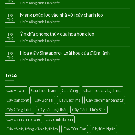
Th9
Chức năng bình luận bị tắt
ở
Hoa
Thanh
Mang phúc lộc vào nhà với cây chanh leo
19
Tú
Th9
Chức năng bình luận bị tắt
ở
–
Mang
Loài
phúc
Ý nghĩa phong thủy của hoa hồng leo
19
hoa
lộc
Th9
của
Chức năng bình luận bị tắt
ở
vào
người
Ý
nhà
mệnh
nghĩa
Hoa giấy Singapore- Loài hoa của điềm lành
19
với
Thủy
phong
Th9
cây
Chức năng bình luận bị tắt
ở
thủy
chanh
Hoa
của
leo
giấy
hoa
TAGS
Singapore-
hồng
Loài
leo
hoa
Cau Hawaii
Cau Tiểu Trâm
Cau Vàng
Chăm sóc cây bạch mã
của
điềm
Cây ban công
Cây Bonsai
Cây Bạch Mã
Cây bạch mã hoàng tử
lành
Cây Công Trình
Cây cảnh nội thất
Cây Cảnh Thủy Sinh
Cây cảnh văn phòng
Cây cảnh để bàn
Cây cỏ cây trồng viền cây thảm
Cây Dừa Cạn
Cây Kim Ngân