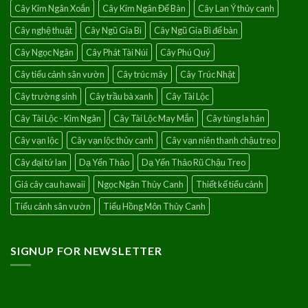
Cây Kim Ngân Xoắn
Cây Kim Ngân Để Bàn
Cây Lan Ý thủy canh
Cây nghệ thuật
Cây Ngũ Gia Bì
Cây Ngũ Gia Bì để bàn
Cây Ngọc Ngân
Cây Phát Tài Núi
Cây Phú Quý
Cây tiểu cảnh sân vườn
Cây trúc mây
Cây Trúc Nhật
Cây trường sinh
Cây trầu bà xanh
Cây Tài Lộc
Cây Tài Lộc - Kim Ngân
Cây Tài Lộc May Mắn
Cây tùng la hán
Cây vạn lộc
Cây vạn lộc thủy canh
Cây vạn niên thanh chậu treo
Cây đại tứ lan
Dạ Yến Thảo
Dạ Yến Thảo Rũ Chậu Treo
Giá cây cau hawaii
Ngọc Ngân Thủy Canh
Thiết kế tiểu cảnh
Tiểu cảnh sân vườn
Tiểu Hồng Môn Thủy Canh
SIGNUP FOR NEWSLETTER