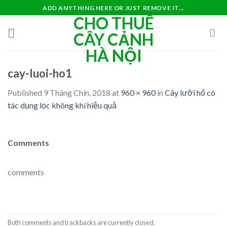
Skip
ADD ANYTHING HERE OR JUST REMOVE IT...
CHO THUÊ
to
content
CÂY CẢNH
HÀ NỘI
cay-luoi-ho1
Published
9 Tháng Chín, 2018
at
960 × 960
in
Cây lưỡi hổ có
tác dụng lọc không khí hiệu quả
Comments
comments
Both comments and trackbacks are currently closed.