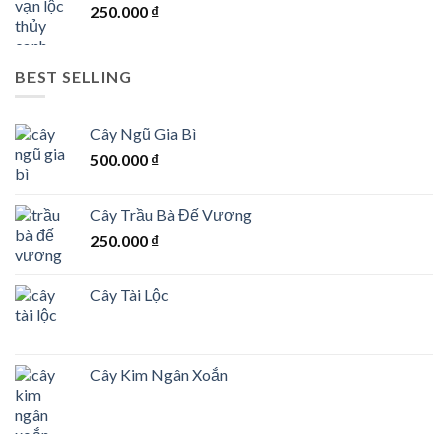
250.000
₫
BEST SELLING
Cây Ngũ Gia Bì
500.000
₫
Cây Trầu Bà Đế Vương
250.000
₫
Cây Tài Lộc
Cây Kim Ngân Xoắn