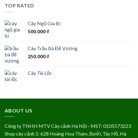
TOP RATED
Cây Ngũ Gia Bì
500.000
₫
Cây Trầu Bà Đế Vương
250.000
₫
Cây Tài Lộc
ABOUT US
Công ty TNHH MTV Cây cảnh Hà Nội - MST: 0105573223
Shop cây cảnh 1: 628 Hoàng Hoa Thám, Bưởi, Tây Hồ, Hà