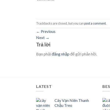
Trackbacks are closed, but you can
post a comment
.
←
Previous
Next
→
Trả lời
Bạn phải
đăng nhập
để gửi phản hồi.
LATEST
BES
Cây Vạn Niên Thanh
Chậu Treo