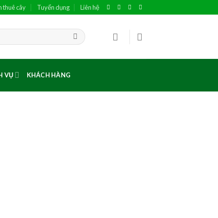
h thuê cây
Tuyển dụng
Liên hệ
H VỤ
KHÁCH HÀNG