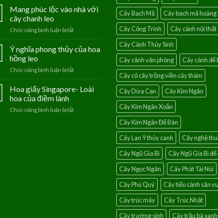
Thanh
Mang phúc lộc vào nhà với
Cây Bạch Mã
Cây bạch mã hoàng 
Tú
cây chanh leo
–
Cây Công Trình
Cây cảnh nội thất
Chức năng bình luận bị tắt
ở
Loài
Mang
hoa
Cây Cảnh Thủy Sinh
phúc
Ý nghĩa phong thủy của hoa
của
lộc
người
hồng leo
Cây cảnh văn phòng
Cây cảnh để 
vào
mệnh
Chức năng bình luận bị tắt
ở
nhà
Thủy
Cây cỏ cây trồng viền cây thảm
Ý
với
nghĩa
Hoa giấy Singapore- Loài
cây
Cây Dừa Cạn
Cây Kim Ngân
phong
chanh
hoa của điềm lành
thủy
leo
Cây Kim Ngân Xoắn
Chức năng bình luận bị tắt
ở
của
Hoa
hoa
Cây Kim Ngân Để Bàn
giấy
hồng
Singapore-
leo
Cây Lan Ý thủy canh
Cây nghệ thu
Loài
hoa
Cây Ngũ Gia Bì
Cây Ngũ Gia Bì để
của
điềm
Cây Ngọc Ngân
Cây Phát Tài Núi
lành
Cây Phú Quý
Cây tiểu cảnh sân 
Cây trúc mây
Cây Trúc Nhật
Cây trường sinh
Cây trầu bà xanh