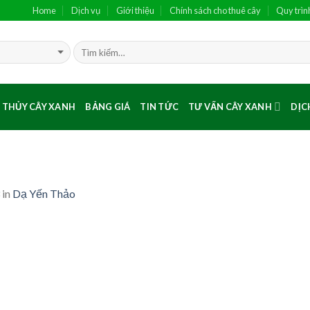
Home
Dịch vụ
Giới thiệu
Chính sách cho thuê cây
Quy trìn
 THỦY CÂY XANH
BẢNG GIÁ
TIN TỨC
TƯ VẤN CÂY XANH
DỊC
in
Dạ Yến Thảo