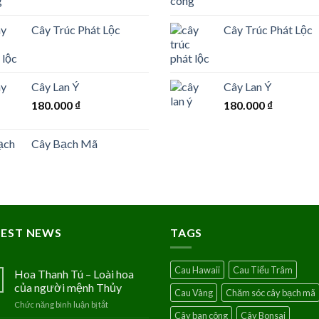
Cây Trúc Phát Lộc
Cây Trúc Phát Lộc
Cây Lan Ý
Cây Lan Ý
180.000
₫
180.000
₫
Cây Bạch Mã
TEST NEWS
TAGS
Cau Hawaii
Cau Tiểu Trâm
Hoa Thanh Tú – Loài hoa
của người mệnh Thủy
Cau Vàng
Chăm sóc cây bạch mã
Chức năng bình luận bị tắt
ở
Cây ban công
Cây Bonsai
Hoa