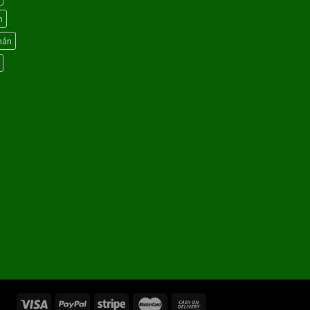
n
hán