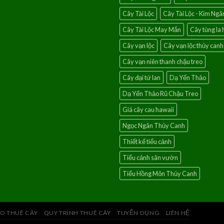
Cây Tài Lộc
Cây Tài Lộc - Kim Ngâ
Cây Tài Lộc May Mắn
Cây tùng la 
Cây vạn lộc
Cây vạn lộc thủy canh
Cây vạn niên thanh chậu treo
Cây đại tứ lan
Dạ Yến Thảo
Dạ Yến Thảo Rũ Chậu Treo
Giá cây cau hawaii
Ngọc Ngân Thủy Canh
Thiết kế tiểu cảnh
Tiểu cảnh sân vườn
Tiểu Hồng Môn Thủy Canh
O THUÊ CÂY
QUY TRÌNH THUÊ CÂY
TUYỂN DỤNG
LIÊN HỆ