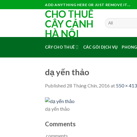
Skip
ADD ANYTHING HERE OR JUST REMOVE IT...
CHO THUÊ
to
content
CÂY CẢNH
HÀ NỘI
CÂY CHO THUÊ
CÁC GÓI DỊCH VỤ
PHONG
dạ yến thảo
Published
28 Tháng Chín, 2016
at
550 × 413
dạ yến thảo
Comments
comments