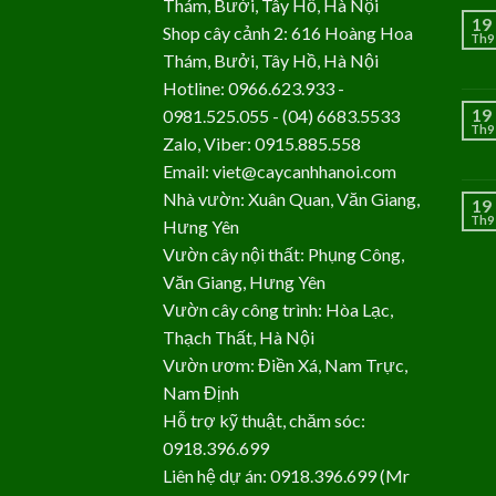
Thám, Bưởi, Tây Hồ, Hà Nội
19
Shop cây cảnh 2: 616 Hoàng Hoa
Th9
Thám, Bưởi, Tây Hồ, Hà Nội
Hotline: 0966.623.933 -
19
0981.525.055 - (04) 6683.5533
Th9
Zalo, Viber: 0915.885.558
Email: viet@caycanhhanoi.com
Nhà vườn: Xuân Quan, Văn Giang,
19
Th9
Hưng Yên
Vườn cây nội thất: Phụng Công,
Văn Giang, Hưng Yên
Vườn cây công trình: Hòa Lạc,
Thạch Thất, Hà Nội
Vườn ươm: Điền Xá, Nam Trực,
Nam Định
Hỗ trợ kỹ thuật, chăm sóc:
0918.396.699
Liên hệ dự án: 0918.396.699 (Mr