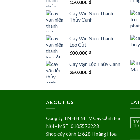
150.000
₫
Cây Vạn Niên Thanh
Thủy Canh
Cây Vạn Niên Thanh
Leo Cột
600.000
₫
Cây Vạn Lộc Thủy Canh
250.000
₫
ABOUT US
LA
Công ty TNHH MTV Cây cảnh Hà
19
Nội - MST: 0105573223
Th9
Shop cây cảnh 1: 628 Hoàng Hoa