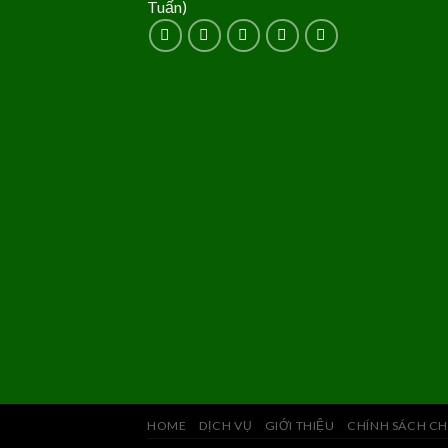
Tuấn)
HOME
DỊCH VỤ
GIỚI THIỆU
CHÍNH SÁCH CH