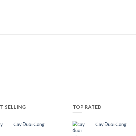
T SELLING
TOP RATED
Cây Đuôi Công
Cây Đuôi Công