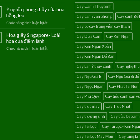
Mang
hoa
Cây Cảnh Thủy Sinh
phúc
Ý nghĩa phong thủy của hoa
của
lộc
người
hồng leo
Cây cảnh văn phòng
Cây cảnh để 
vào
mệnh
Chức năng bình luận bị tắt
ở
nhà
Thủy
Cây cỏ cây trồng viền cây thảm
Ý
với
nghĩa
Hoa giấy Singapore- Loài
cây
Cây Dừa Cạn
Cây Kim Ngân
phong
chanh
hoa của điềm lành
thủy
leo
Cây Kim Ngân Xoắn
Chức năng bình luận bị tắt
ở
của
Hoa
hoa
Cây Kim Ngân Để Bàn
giấy
hồng
Singapore-
leo
Cây Lan Ý thủy canh
Cây nghệ thu
Loài
hoa
Cây Ngũ Gia Bì
Cây Ngũ Gia Bì để
của
điềm
Cây Ngọc Ngân
Cây Phát Tài Núi
lành
Cây Phú Quý
Cây tiểu cảnh sân 
Cây trúc mây
Cây Trúc Nhật
Cây trường sinh
Cây trầu bà xanh
Cây Tài Lộc
Cây Tài Lộc - Kim Ngâ
Cây Tài Lộc May Mắn
Cây tùng la 