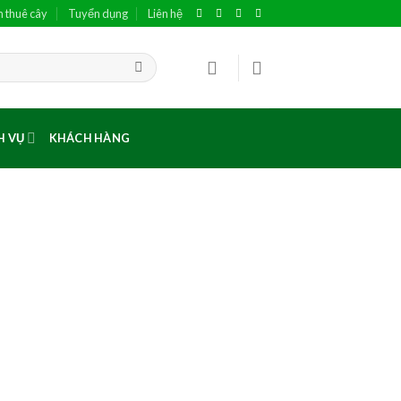
h thuê cây
Tuyển dụng
Liên hệ
H VỤ
KHÁCH HÀNG