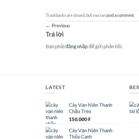
Trackbacks are closed, but you can
post a comment
.
←
Previous
Trả lời
Bạn phải
đăng nhập
để gửi phản hồi.
LATEST
BES
Cây Vạn Niên Thanh
Chậu Treo
150.000
₫
Cây Vạn Niên Thanh
Thủy Canh