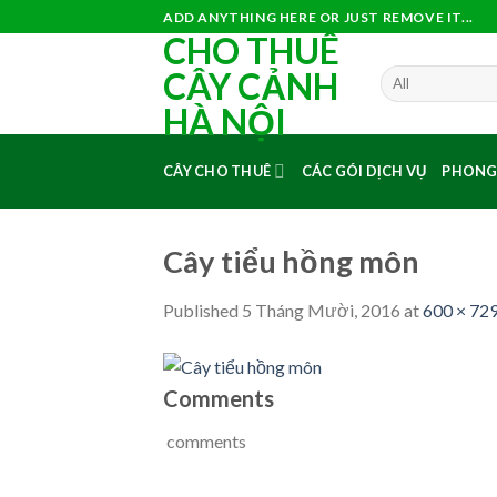
Skip
ADD ANYTHING HERE OR JUST REMOVE IT...
CHO THUÊ
to
content
CÂY CẢNH
HÀ NỘI
CÂY CHO THUÊ
CÁC GÓI DỊCH VỤ
PHONG
Cây tiểu hồng môn
Published
5 Tháng Mười, 2016
at
600 × 72
Comments
comments