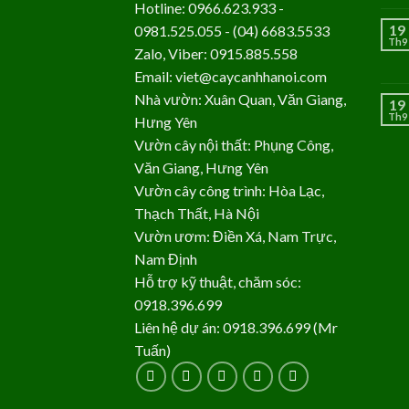
Hotline: 0966.623.933 -
19
0981.525.055 - (04) 6683.5533
Th9
Zalo, Viber: 0915.885.558
Email: viet@caycanhhanoi.com
Nhà vườn: Xuân Quan, Văn Giang,
19
Th9
Hưng Yên
Vườn cây nội thất: Phụng Công,
Văn Giang, Hưng Yên
Vườn cây công trình: Hòa Lạc,
Thạch Thất, Hà Nội
Vườn ươm: Điền Xá, Nam Trực,
Nam Định
Hỗ trợ kỹ thuật, chăm sóc:
0918.396.699
Liên hệ dự án: 0918.396.699 (Mr
Tuấn)