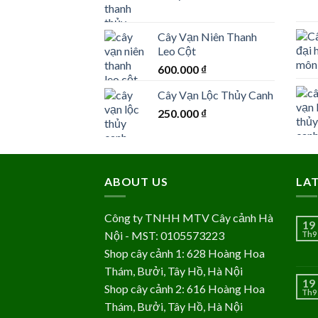
Cây Vạn Niên Thanh
Leo Cột
600.000
₫
Cây Vạn Lộc Thủy Canh
250.000
₫
ABOUT US
LA
Công ty TNHH MTV Cây cảnh Hà
19
Nội - MST: 0105573223
Th9
Shop cây cảnh 1: 628 Hoàng Hoa
Thám, Bưởi, Tây Hồ, Hà Nội
19
Shop cây cảnh 2: 616 Hoàng Hoa
Th9
Thám, Bưởi, Tây Hồ, Hà Nội