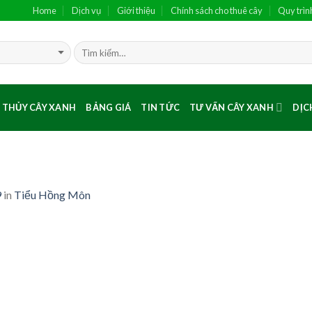
Home
Dịch vụ
Giới thiệu
Chính sách cho thuê cây
Quy trìn
 THỦY CÂY XANH
BẢNG GIÁ
TIN TỨC
TƯ VẤN CÂY XANH
DỊC
9
in
Tiểu Hồng Môn