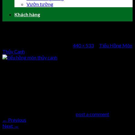
Vườn tường
Khách hàng
tiểu hồng môn thủy canh
Published
5 Tháng Mười, 2016
at
440 × 533
in
Tiểu Hồng Môn
Thủy Canh
tiểu hồng môn thủy canh
Comments
comments
Trackbacks are closed, but you can
post a comment
.
←
Previous
Next
→