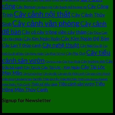
công
Cây Công
Cây Bonsai
Cây bạch mã hoàng tử
Cây Bạch Mã
Cây cảnh nội thất
Cây Cảnh Thủy
Trình
Cây cảnh văn phòng
Cây cảnh
Sinh
để bàn
Cây cỏ cây trồng viền cây thảm
Cây Dừa Cạn
Cây Kim Ngân Để Bàn
Cây Kim Ngân Xoắn
Cây Kim Ngân
Cây nghệ thuật
Cây Lan Ý thủy canh
Cây Ngũ Gia Bì
Cây
Cây tiểu
Cây Phú Quý
Ngũ Gia Bì để bàn
Cây Ngọc Ngân
Cây Phát Tài Núi
cảnh sân vườn
Cây
Cây trường sinh
Cây trúc mây
Cây Trúc Nhật
Cây Tài Lộc
trầu bà xanh
Cây Tài Lộc - Kim Ngân
Cây Tài Lộc
May Mắn
Cây tùng la hán
Cây vạn lộc
Cây vạn lộc thủy canh
Cây vạn niên thanh
chậu treo
Cây đại tứ lan
Dạ Yến Thảo
Dạ Yến Thảo Rũ Chậu Treo
Giá cây cau hawaii
Tiểu
Tiểu cảnh sân vườn
Thiết kế tiểu cảnh
Ngọc Ngân Thủy Canh
Hồng Môn Thủy Canh
Signup for Newsletter