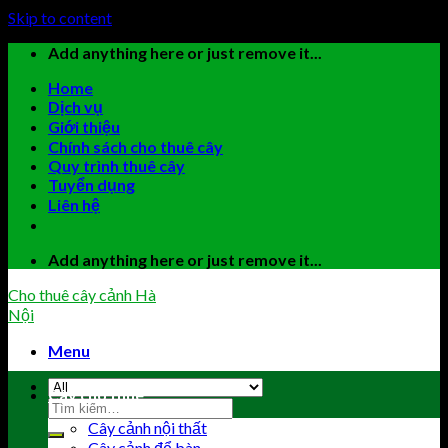
Skip to content
Add anything here or just remove it...
Home
Dịch vụ
Giới thiệu
Chính sách cho thuê cây
Quy trình thuê cây
Tuyển dụng
Liên hệ
Add anything here or just remove it...
Cho thuê cây cảnh Hà
Nội
Menu
Cây cho thuê
Cây cảnh nội thất
Cây cảnh để bàn