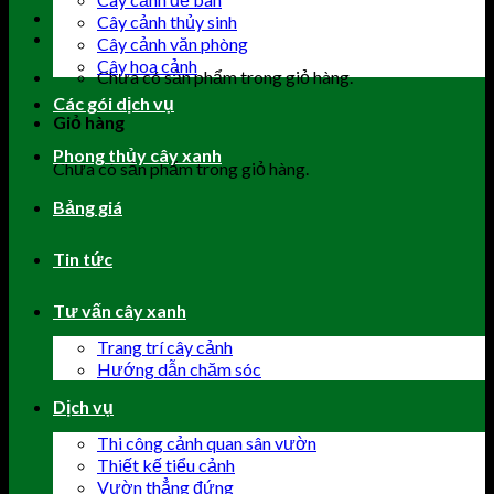
Cây cảnh thủy sinh
Cây cảnh văn phòng
Cây hoa cảnh
Chưa có sản phẩm trong giỏ hàng.
Các gói dịch vụ
Giỏ hàng
Phong thủy cây xanh
Chưa có sản phẩm trong giỏ hàng.
Bảng giá
Tin tức
Tư vấn cây xanh
Trang trí cây cảnh
Hướng dẫn chăm sóc
Dịch vụ
Thi công cảnh quan sân vườn
Thiết kế tiểu cảnh
Vườn thẳng đứng