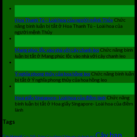
19
Th9
Hoa Thanh Tú – Loài hoa của người mệnh Thủy
Chức
năng bình luận bị tắt
ở Hoa Thanh Tú – Loài hoa của
người mệnh Thủy
19
Th9
Mang phúc lộc vào nhà với cây chanh leo
Chức năng bình
luận bị tắt
ở Mang phúc lộc vào nhà với cây chanh leo
19
Th9
Ý nghĩa phong thủy của hoa hồng leo
Chức năng bình luận
bị tắt
ở Ý nghĩa phong thủy của hoa hồng leo
19
Th9
Hoa giấy Singapore- Loài hoa của điềm lành
Chức năng
bình luận bị tắt
ở Hoa giấy Singapore- Loài hoa của điềm
lành
Tags
Cây ban
Cau Hawaii
Cau Tiểu Trâm
Cau Vàng
Chăm sóc cây bạch mã