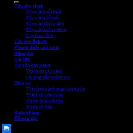
Cây cho thuê
Cây cảnh nội thất
Cây cảnh để bàn
Cây cảnh thủy sinh
Cây cảnh văn phòng
Cây hoa cảnh
Các gói dịch vụ
Phong thủy cây xanh
Bảng giá
Tin tức
Tư vấn cây xanh
Trang trí cây cảnh
Hướng dẫn chăm sóc
Dịch vụ
Thi công cảnh quan sân vườn
Thiết kế tiểu cảnh
Vườn thẳng đứng
Vườn tường
Khách hàng
Đăng nhập