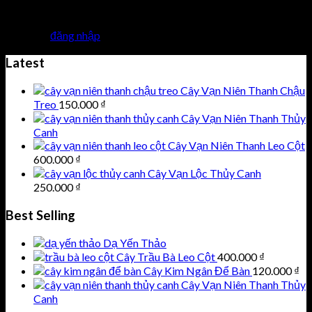
Trả lời
Bạn phải
đăng nhập
để gửi phản hồi.
Latest
Cây Vạn Niên Thanh Chậu
Treo
150.000
₫
Cây Vạn Niên Thanh Thủy
Canh
Cây Vạn Niên Thanh Leo Cột
600.000
₫
Cây Vạn Lộc Thủy Canh
250.000
₫
Best Selling
Dạ Yến Thảo
Cây Trầu Bà Leo Cột
400.000
₫
Cây Kim Ngân Để Bàn
120.000
₫
Cây Vạn Niên Thanh Thủy
Canh