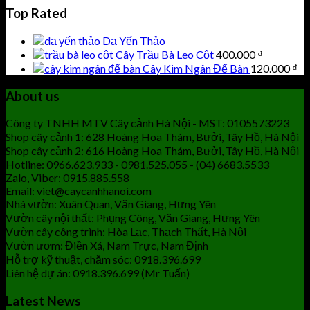
Top Rated
Dạ Yến Thảo
Cây Trầu Bà Leo Cột
400.000
₫
Cây Kim Ngân Để Bàn
120.000
₫
About us
Công ty TNHH MTV Cây cảnh Hà Nội - MST: 0105573223
Shop cây cảnh 1: 628 Hoàng Hoa Thám, Bưởi, Tây Hồ, Hà Nội
Shop cây cảnh 2: 616 Hoàng Hoa Thám, Bưởi, Tây Hồ, Hà Nội
Hotline: 0966.623.933 - 0981.525.055 - (04) 6683.5533
Zalo, Viber: 0915.885.558
Email: viet@caycanhhanoi.com
Nhà vườn: Xuân Quan, Văn Giang, Hưng Yên
Vườn cây nội thất: Phụng Công, Văn Giang, Hưng Yên
Vườn cây công trình: Hòa Lạc, Thạch Thất, Hà Nội
Vườn ươm: Điền Xá, Nam Trực, Nam Định
Hỗ trợ kỹ thuật, chăm sóc: 0918.396.699
Liên hệ dự án: 0918.396.699 (Mr Tuấn)
Latest News