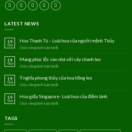
LATEST NEWS
Hoa Thanh Tú – Loài hoa của người mệnh Thủy
19
Th9
Chức năng bình luận bị tắt
ở
Hoa
Thanh
Mang phúc lộc vào nhà với cây chanh leo
19
Tú
Th9
Chức năng bình luận bị tắt
ở
–
Mang
Loài
phúc
Ý nghĩa phong thủy của hoa hồng leo
19
hoa
lộc
Th9
của
Chức năng bình luận bị tắt
ở
vào
người
Ý
nhà
mệnh
nghĩa
Hoa giấy Singapore- Loài hoa của điềm lành
19
với
Thủy
phong
Th9
cây
Chức năng bình luận bị tắt
ở
thủy
chanh
Hoa
của
leo
giấy
hoa
TAGS
Singapore-
hồng
Loài
leo
hoa