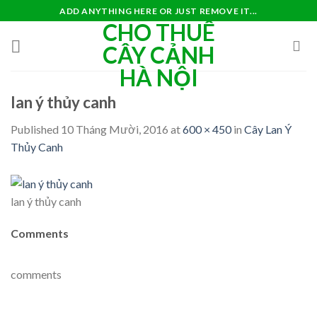
Skip
ADD ANYTHING HERE OR JUST REMOVE IT...
CHO THUÊ
to
content
CÂY CẢNH
HÀ NỘI
lan ý thủy canh
Published
10 Tháng Mười, 2016
at
600 × 450
in
Cây Lan Ý
Thủy Canh
lan ý thủy canh
Comments
comments