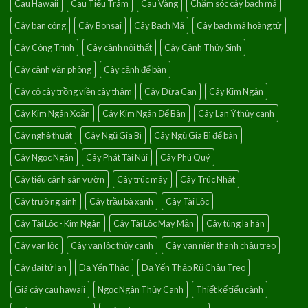
Cau Hawaii
Cau Tiểu Trâm
Cau Vàng
Chăm sóc cây bạch mã
của
điềm
Cây ban công
Cây Bonsai
Cây Bạch Mã
Cây bạch mã hoàng tử
lành
Cây Công Trình
Cây cảnh nội thất
Cây Cảnh Thủy Sinh
Cây cảnh văn phòng
Cây cảnh để bàn
Cây cỏ cây trồng viền cây thảm
Cây Dừa Cạn
Cây Kim Ngân
Cây Kim Ngân Xoắn
Cây Kim Ngân Để Bàn
Cây Lan Ý thủy canh
Cây nghệ thuật
Cây Ngũ Gia Bì
Cây Ngũ Gia Bì để bàn
Cây Ngọc Ngân
Cây Phát Tài Núi
Cây Phú Quý
Cây tiểu cảnh sân vườn
Cây trúc mây
Cây Trúc Nhật
Cây trường sinh
Cây trầu bà xanh
Cây Tài Lộc
Cây Tài Lộc - Kim Ngân
Cây Tài Lộc May Mắn
Cây tùng la hán
Cây vạn lộc
Cây vạn lộc thủy canh
Cây vạn niên thanh chậu treo
Cây đại tứ lan
Dạ Yến Thảo
Dạ Yến Thảo Rũ Chậu Treo
Giá cây cau hawaii
Ngọc Ngân Thủy Canh
Thiết kế tiểu cảnh