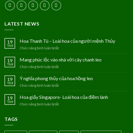
LATEST NEWS
Hoa Thanh Tú – Loài hoa của người mệnh Thủy
19
Th9
Chức năng bình luận bị tắt
ở
Hoa
Thanh
Mang phúc lộc vào nhà với cây chanh leo
19
Tú
Th9
Chức năng bình luận bị tắt
ở
–
Mang
Loài
phúc
Ý nghĩa phong thủy của hoa hồng leo
19
hoa
lộc
Th9
của
Chức năng bình luận bị tắt
ở
vào
người
Ý
nhà
mệnh
nghĩa
Hoa giấy Singapore- Loài hoa của điềm lành
19
với
Thủy
phong
Th9
cây
Chức năng bình luận bị tắt
ở
thủy
chanh
Hoa
của
leo
giấy
hoa
TAGS
Singapore-
hồng
Loài
leo
hoa