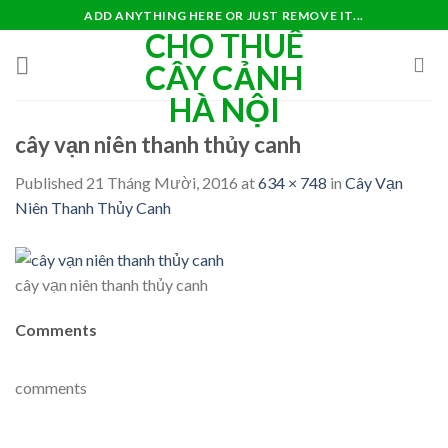
Skip
ADD ANYTHING HERE OR JUST REMOVE IT...
CHO THUÊ
to
content
CÂY CẢNH
HÀ NỘI
cây vạn niên thanh thủy canh
Published
21 Tháng Mười, 2016
at
634 × 748
in
Cây Vạn
Niên Thanh Thủy Canh
cây vạn niên thanh thủy canh
Comments
comments