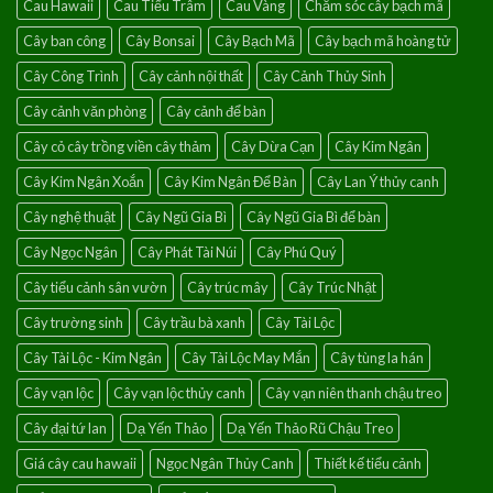
Cau Hawaii
Cau Tiểu Trâm
Cau Vàng
Chăm sóc cây bạch mã
của
điềm
Cây ban công
Cây Bonsai
Cây Bạch Mã
Cây bạch mã hoàng tử
lành
Cây Công Trình
Cây cảnh nội thất
Cây Cảnh Thủy Sinh
Cây cảnh văn phòng
Cây cảnh để bàn
Cây cỏ cây trồng viền cây thảm
Cây Dừa Cạn
Cây Kim Ngân
Cây Kim Ngân Xoắn
Cây Kim Ngân Để Bàn
Cây Lan Ý thủy canh
Cây nghệ thuật
Cây Ngũ Gia Bì
Cây Ngũ Gia Bì để bàn
Cây Ngọc Ngân
Cây Phát Tài Núi
Cây Phú Quý
Cây tiểu cảnh sân vườn
Cây trúc mây
Cây Trúc Nhật
Cây trường sinh
Cây trầu bà xanh
Cây Tài Lộc
Cây Tài Lộc - Kim Ngân
Cây Tài Lộc May Mắn
Cây tùng la hán
Cây vạn lộc
Cây vạn lộc thủy canh
Cây vạn niên thanh chậu treo
Cây đại tứ lan
Dạ Yến Thảo
Dạ Yến Thảo Rũ Chậu Treo
Giá cây cau hawaii
Ngọc Ngân Thủy Canh
Thiết kế tiểu cảnh