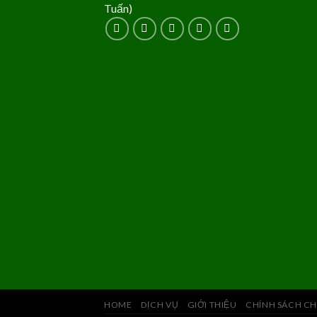
Tuấn)
HOME
DỊCH VỤ
GIỚI THIỆU
CHÍNH SÁCH CH