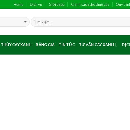
Home
Dịch vụ
Giới thiệu
Chính sách cho thuê cây
Quy trìn
 THỦY CÂY XANH
BẢNG GIÁ
TIN TỨC
TƯ VẤN CÂY XANH
DỊC