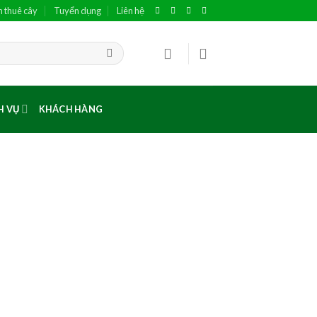
h thuê cây
Tuyển dụng
Liên hệ
H VỤ
KHÁCH HÀNG