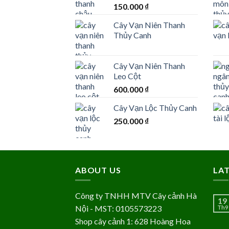
150.000
₫
Cây Vạn Niên Thanh
Thủy Canh
Cây Vạn Niên Thanh
Leo Cột
600.000
₫
Cây Vạn Lộc Thủy Canh
250.000
₫
ABOUT US
LA
Công ty TNHH MTV Cây cảnh Hà
19
Nội - MST: 0105573223
Th9
Shop cây cảnh 1: 628 Hoàng Hoa