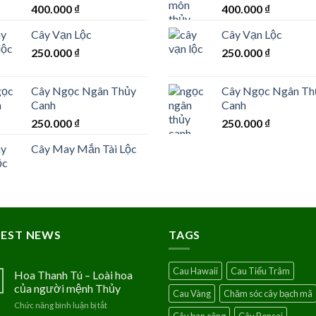
400.000
₫
400.000
₫
Cây Vạn Lộc
Cây Vạn Lộc
250.000
₫
250.000
₫
Cây Ngọc Ngân Thủy
Cây Ngọc Ngân Th
Canh
Canh
250.000
₫
250.000
₫
Cây May Mắn Tài Lộc
TEST NEWS
TAGS
Cau Hawaii
Cau Tiểu Trâm
Hoa Thanh Tú – Loài hoa
của người mệnh Thủy
Cau Vàng
Chăm sóc cây bạch mã
Chức năng bình luận bị tắt
ở