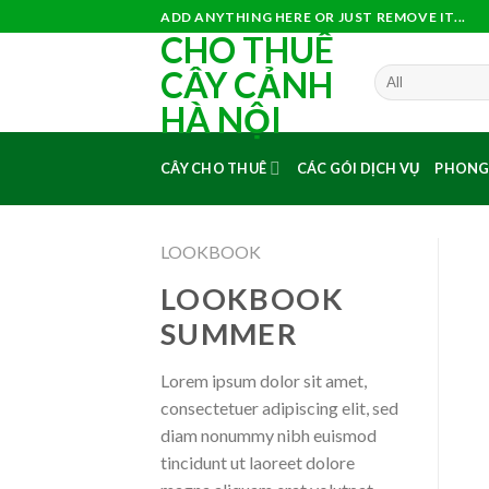
Skip
ADD ANYTHING HERE OR JUST REMOVE IT...
CHO THUÊ
to
content
CÂY CẢNH
HÀ NỘI
CÂY CHO THUÊ
CÁC GÓI DỊCH VỤ
PHONG
LOOKBOOK
LOOKBOOK
SUMMER
Lorem ipsum dolor sit amet,
consectetuer adipiscing elit, sed
diam nonummy nibh euismod
tincidunt ut laoreet dolore