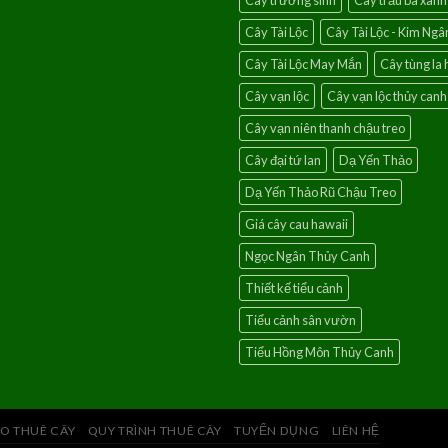
Cây trường sinh
Cây trầu bà xanh
Cây Tài Lộc
Cây Tài Lộc - Kim Ngâ
Cây Tài Lộc May Mắn
Cây tùng la 
Cây vạn lộc
Cây vạn lộc thủy canh
Cây vạn niên thanh chậu treo
Cây đại tứ lan
Dạ Yến Thảo
Dạ Yến Thảo Rũ Chậu Treo
Giá cây cau hawaii
Ngọc Ngân Thủy Canh
Thiết kế tiểu cảnh
Tiểu cảnh sân vườn
Tiểu Hồng Môn Thủy Canh
O THUÊ CÂY
QUY TRÌNH THUÊ CÂY
TUYỂN DỤNG
LIÊN HỆ