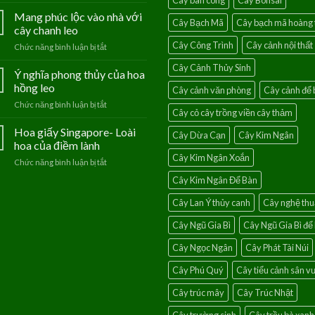
Cây ban công
Cây Bonsai
Hoa
Thanh
Mang phúc lộc vào nhà với
Cây Bạch Mã
Cây bạch mã hoàng 
Tú
cây chanh leo
–
Cây Công Trình
Cây cảnh nội thất
Chức năng bình luận bị tắt
ở
Loài
Mang
hoa
Cây Cảnh Thủy Sinh
phúc
Ý nghĩa phong thủy của hoa
của
lộc
người
hồng leo
Cây cảnh văn phòng
Cây cảnh để 
vào
mệnh
Chức năng bình luận bị tắt
ở
nhà
Thủy
Cây cỏ cây trồng viền cây thảm
Ý
với
nghĩa
Hoa giấy Singapore- Loài
cây
Cây Dừa Cạn
Cây Kim Ngân
phong
chanh
hoa của điềm lành
thủy
leo
Cây Kim Ngân Xoắn
Chức năng bình luận bị tắt
ở
của
Hoa
hoa
Cây Kim Ngân Để Bàn
giấy
hồng
Singapore-
leo
Cây Lan Ý thủy canh
Cây nghệ thu
Loài
hoa
Cây Ngũ Gia Bì
Cây Ngũ Gia Bì để
của
điềm
Cây Ngọc Ngân
Cây Phát Tài Núi
lành
Cây Phú Quý
Cây tiểu cảnh sân 
Cây trúc mây
Cây Trúc Nhật