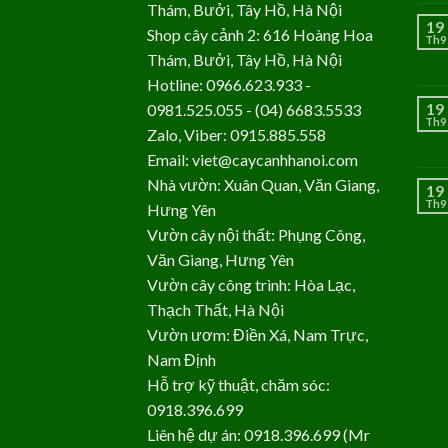
Thám, Bưởi, Tây Hồ, Hà Nội
19
Shop cây cảnh 2: 616 Hoàng Hoa
Th9
Thám, Bưởi, Tây Hồ, Hà Nội
Hotline: 0966.623.933 -
19
0981.525.055 - (04) 6683.5533
Th9
Zalo, Viber: 0915.885.558
Email: viet@caycanhhanoi.com
Nhà vườn: Xuân Quan, Văn Giang,
19
Th9
Hưng Yên
Vườn cây nội thất: Phụng Công,
Văn Giang, Hưng Yên
Vườn cây công trình: Hòa Lạc,
Thạch Thất, Hà Nội
Vườn ươm: Điền Xá, Nam Trực,
Nam Định
Hỗ trợ kỹ thuật, chăm sóc:
0918.396.699
Liên hệ dự án: 0918.396.699 (Mr