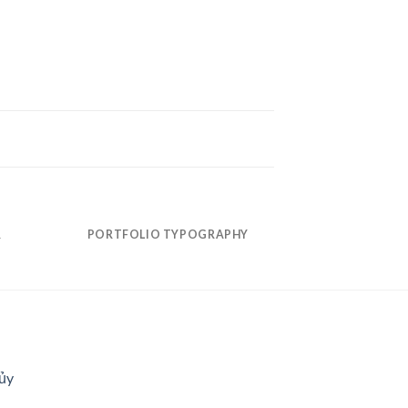
R
PORTFOLIO TYPOGRAPHY
FLATSOME 
ủy