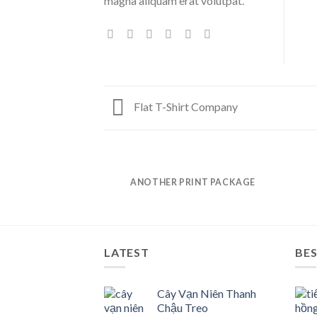
magna aliquam erat volutpat.
Flat T-Shirt Company
ANOTHER PRINT PACKAGE
LATEST
BES
Cây Vạn Niên Thanh
Chậu Treo