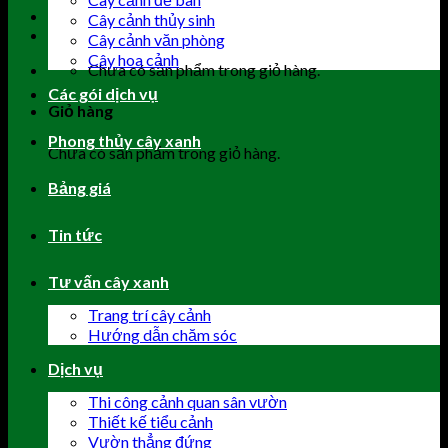
Cây cảnh thủy sinh
Cây cảnh văn phòng
Cây hoa cảnh
Chưa có sản phẩm trong giỏ hàng.
Các gói dịch vụ
Giỏ hàng
Phong thủy cây xanh
Chưa có sản phẩm trong giỏ hàng.
Bảng giá
Tin tức
Tư vấn cây xanh
Trang trí cây cảnh
Hướng dẫn chăm sóc
Dịch vụ
Thi công cảnh quan sân vườn
Thiết kế tiểu cảnh
Vườn thẳng đứng