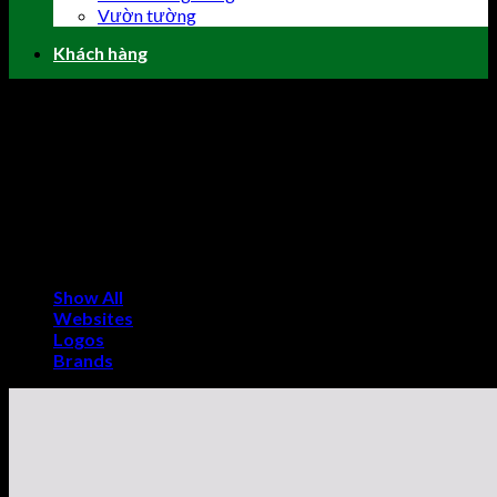
Vườn tường
Khách hàng
Image Gallery Shortcodes
You can show your images in different layout styles with
Porto
Sort Filters, Sort Filter, Sort Container, Sort Item
,
Grid
Container, Grid Item
shortcodes.
Default
Show All
Websites
Logos
Brands