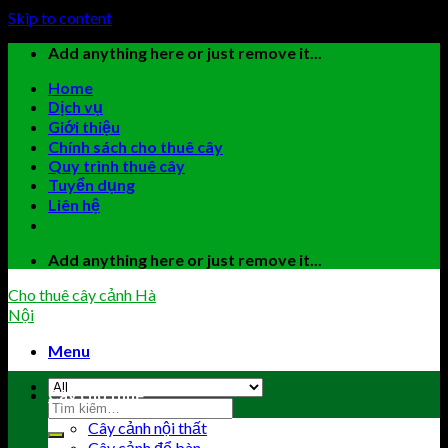
Skip to content
Add anything here or just remove it...
Home
Dịch vụ
Giới thiệu
Chính sách cho thuê cây
Quy trình thuê cây
Tuyển dụng
Liên hệ
Add anything here or just remove it...
Cho thuê cây cảnh Hà
Nội
Menu
Cây cho thuê
Cây cảnh nội thất
Cây cảnh để bàn