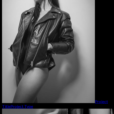
Project
Title
Project Type