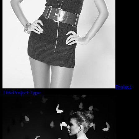
Project
Title
Project Type