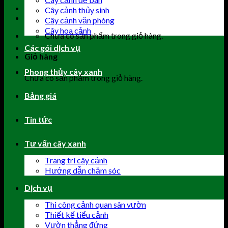
Cây cảnh thủy sinh
Cây cảnh văn phòng
Cây hoa cảnh
Chưa có sản phẩm trong giỏ hàng.
Các gói dịch vụ
Giỏ hàng
Phong thủy cây xanh
Chưa có sản phẩm trong giỏ hàng.
Bảng giá
Tin tức
Tư vấn cây xanh
Trang trí cây cảnh
Hướng dẫn chăm sóc
Dịch vụ
Thi công cảnh quan sân vườn
Thiết kế tiểu cảnh
Vườn thẳng đứng