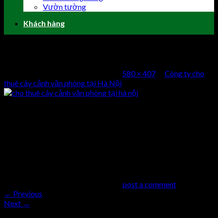
Vườn tường
Khách hàng
cho thuê cây cảnh văn phòng tại hà nội
Published
24 Tháng Mười, 2016
at
580 × 407
in
Công ty cho
thuê cây cảnh văn phòng tại Hà Nội
cho thuê cây cảnh văn phòng tại hà nội
Comments
comments
Trackbacks are closed, but you can
post a comment
.
←
Previous
Next
→