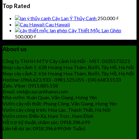
Top Rated
Cây Lan Ý Thủy Canh
250.000
₫
Cau Hawaii
Cây Thiết Mộc Lan Ghép
500.000
₫
About us
Công ty TNHH MTV Cây cảnh Hà Nội - MST: 0105573223
Shop cây cảnh 1: 628 Hoàng Hoa Thám, Bưởi, Tây Hồ, Hà Nội
Shop cây cảnh 2: 616 Hoàng Hoa Thám, Bưởi, Tây Hồ, Hà Nội
Hotline: 0966.623.933 - 0981.525.055 - (04) 6683.5533
Zalo, Viber: 0915.885.558
Email: viet@caycanhhanoi.com
Nhà vườn: Xuân Quan, Văn Giang, Hưng Yên
Vườn cây nội thất: Phụng Công, Văn Giang, Hưng Yên
Vườn cây công trình: Hòa Lạc, Thạch Thất, Hà Nội
Vườn ươm: Điền Xá, Nam Trực, Nam Định
Hỗ trợ kỹ thuật, chăm sóc: 0918.396.699
Liên hệ dự án: 0918.396.699 (Mr Tuấn)