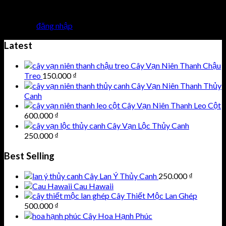
Trả lời
Bạn phải
đăng nhập
để gửi phản hồi.
Latest
Cây Vạn Niên Thanh Chậu
Treo
150.000
₫
Cây Vạn Niên Thanh Thủy
Canh
Cây Vạn Niên Thanh Leo Cột
600.000
₫
Cây Vạn Lộc Thủy Canh
250.000
₫
Best Selling
Cây Lan Ý Thủy Canh
250.000
₫
Cau Hawaii
Cây Thiết Mộc Lan Ghép
500.000
₫
Cây Hoa Hạnh Phúc