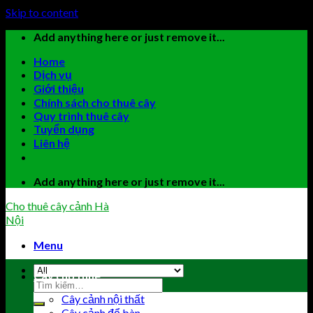
Skip to content
Add anything here or just remove it...
Home
Dịch vụ
Giới thiệu
Chính sách cho thuê cây
Quy trình thuê cây
Tuyển dụng
Liên hệ
Add anything here or just remove it...
Cho thuê cây cảnh Hà
Nội
Menu
Cây cho thuê
Cây cảnh nội thất
Cây cảnh để bàn