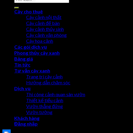
Cây cho thuê
Cây cảnh nội thất
Cây cảnh để bàn
Cây cảnh thủy sinh
Cây cảnh văn phòng
Cây hoa cảnh
Các gói dịch vụ
Phong thủy cây xanh
Bảng giá
Tin tức
Tư vấn cây xanh
Trang trí cây cảnh
Hướng dẫn chăm sóc
Dịch vụ
Thi công cảnh quan sân vườn
Thiết kế tiểu cảnh
Vườn thẳng đứng
Vườn tường
Khách hàng
Đăng nhập