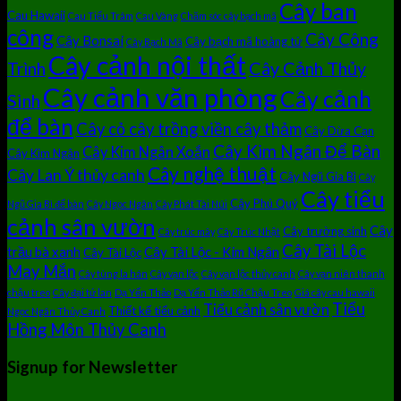
Cây ban
Cau Hawaii
Cau Tiểu Trâm
Cau Vàng
Chăm sóc cây bạch mã
công
Cây Công
Cây Bonsai
Cây bạch mã hoàng tử
Cây Bạch Mã
Cây cảnh nội thất
Cây Cảnh Thủy
Trình
Cây cảnh văn phòng
Cây cảnh
Sinh
để bàn
Cây cỏ cây trồng viền cây thảm
Cây Dừa Cạn
Cây Kim Ngân Để Bàn
Cây Kim Ngân Xoắn
Cây Kim Ngân
Cây nghệ thuật
Cây Lan Ý thủy canh
Cây Ngũ Gia Bì
Cây
Cây tiểu
Cây Phú Quý
Ngũ Gia Bì để bàn
Cây Ngọc Ngân
Cây Phát Tài Núi
cảnh sân vườn
Cây
Cây trường sinh
Cây trúc mây
Cây Trúc Nhật
Cây Tài Lộc
trầu bà xanh
Cây Tài Lộc - Kim Ngân
Cây Tài Lộc
May Mắn
Cây tùng la hán
Cây vạn lộc
Cây vạn lộc thủy canh
Cây vạn niên thanh
chậu treo
Cây đại tứ lan
Dạ Yến Thảo
Dạ Yến Thảo Rũ Chậu Treo
Giá cây cau hawaii
Tiểu
Tiểu cảnh sân vườn
Thiết kế tiểu cảnh
Ngọc Ngân Thủy Canh
Hồng Môn Thủy Canh
Signup for Newsletter