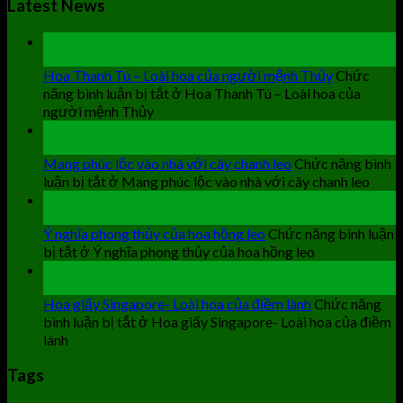
Latest News
19
Th9
Hoa Thanh Tú – Loài hoa của người mệnh Thủy
Chức
năng bình luận bị tắt
ở Hoa Thanh Tú – Loài hoa của
người mệnh Thủy
19
Th9
Mang phúc lộc vào nhà với cây chanh leo
Chức năng bình
luận bị tắt
ở Mang phúc lộc vào nhà với cây chanh leo
19
Th9
Ý nghĩa phong thủy của hoa hồng leo
Chức năng bình luận
bị tắt
ở Ý nghĩa phong thủy của hoa hồng leo
19
Th9
Hoa giấy Singapore- Loài hoa của điềm lành
Chức năng
bình luận bị tắt
ở Hoa giấy Singapore- Loài hoa của điềm
lành
Tags