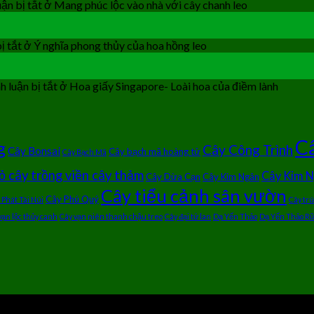
ận bị tắt
ở Mang phúc lộc vào nhà với cây chanh leo
ị tắt
ở Ý nghĩa phong thủy của hoa hồng leo
 luận bị tắt
ở Hoa giấy Singapore- Loài hoa của điềm lành
Câ
g
Cây Công Trình
Cây Bonsai
Cây bạch mã hoàng tử
Cây Bạch Mã
ỏ cây trồng viền cây thảm
Cây Kim 
Cây Dừa Cạn
Cây Kim Ngân
Cây tiểu cảnh sân vườn
Cây Phú Quý
 Phát Tài Núi
Cây tr
vạn lộc thủy canh
Cây vạn niên thanh chậu treo
Cây đại tứ lan
Dạ Yến Thảo
Dạ Yến Thảo Rũ