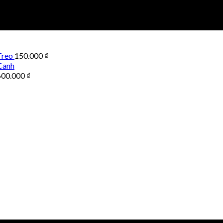
Treo
150.000
₫
Canh
600.000
₫