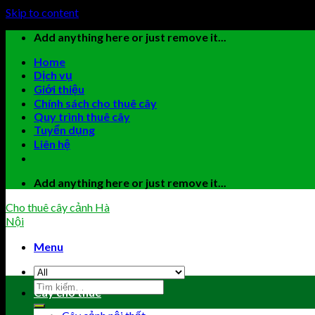
Skip to content
Add anything here or just remove it...
Home
Dịch vụ
Giới thiệu
Chính sách cho thuê cây
Quy trình thuê cây
Tuyển dụng
Liên hệ
Add anything here or just remove it...
Cho thuê cây cảnh Hà
Nội
Menu
Cây cho thuê