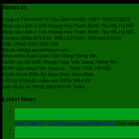
About us
Công ty TNHH MTV Cây cảnh Hà Nội - MST: 0105573223
Shop cây cảnh 1: 628 Hoàng Hoa Thám, Bưởi, Tây Hồ, Hà Nội
Shop cây cảnh 2: 616 Hoàng Hoa Thám, Bưởi, Tây Hồ, Hà Nội
Hotline: 0966.623.933 - 0981.525.055 - (04) 6683.5533
Zalo, Viber: 0915.885.558
Email: viet@caycanhhanoi.com
Nhà vườn: Xuân Quan, Văn Giang, Hưng Yên
Vườn cây nội thất: Phụng Công, Văn Giang, Hưng Yên
Vườn cây công trình: Hòa Lạc, Thạch Thất, Hà Nội
Vườn ươm: Điền Xá, Nam Trực, Nam Định
Hỗ trợ kỹ thuật, chăm sóc: 0918.396.699
Liên hệ dự án: 0918.396.699 (Mr Tuấn)
Latest News
19
Th9
Hoa Thanh Tú – Loài hoa của người mệnh Thủy
Chức năng 
19
Th9