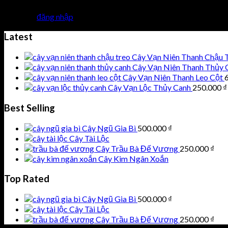
Bạn phải
đăng nhập
để gửi phản hồi.
Latest
Cây Vạn Niên Thanh Chậu 
Cây Vạn Niên Thanh Thủy 
Cây Vạn Niên Thanh Leo Cột
Cây Vạn Lộc Thủy Canh
250.000
₫
Best Selling
Cây Ngũ Gia Bì
500.000
₫
Cây Tài Lộc
Cây Trầu Bà Đế Vương
250.000
₫
Cây Kim Ngân Xoắn
Top Rated
Cây Ngũ Gia Bì
500.000
₫
Cây Tài Lộc
Cây Trầu Bà Đế Vương
250.000
₫