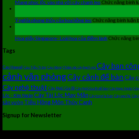
Mang phúc lộc vào nhà với cây chanh leo
Chức năng bình lu
19
Th9
Ý nghĩa phong thủy của hoa hồng leo
Chức năng bình luận b
19
Th9
Hoa giấy Singapore- Loài hoa của điềm lành
Chức năng bình
Tags
Cây ban côn
Cau Hawaii
Cau Tiểu Trâm
Cau Vàng
Chăm sóc cây bạch mã
cảnh văn phòng
Cây cảnh để bàn
Cây c
Cây nghệ thuật
Cây Ngũ Gia Bì
Cây Ngũ Gia Bì để bàn
Cây Ngọc Ngân
Cây
Cây Tài Lộc May Mắn
Lộc - Kim Ngân
Cây tùng la hán
Cây vạn lộc
Cây 
Tiểu Hồng Môn Thủy Canh
sân vườn
Signup for Newsletter