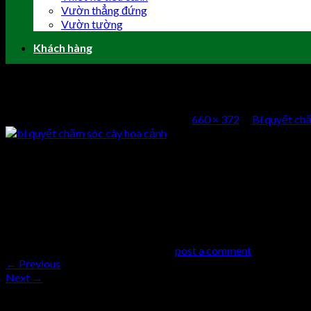
Vườn thẳng đứng
Vườn tường
Khách hàng
bí quyết chăm sóc cây hoa cảnh
Published
2 Tháng Mười Một, 2016
at
660 × 372
in
Bí quyết ch
bí quyết chăm sóc cây hoa cảnh
Comments
comments
Trackbacks are closed, but you can
post a comment
.
←
Previous
Next
→
Trả lời