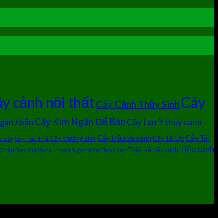
Cây
y cảnh nội thất
Cây Cảnh Thủy Sinh
Cây Kim Ngân Để Bàn
Cây Lan Ý thủy canh
Ngân Xoắn
Cây trầu bà xanh
Cây Tài
Cây trường sinh
Cây Tài Lộc
úc mây
Cây Trúc Nhật
Tiểu cảnh
Thiết kế tiểu cảnh
 Chậu Treo
Giá cây cau hawaii
Ngọc Ngân Thủy Canh