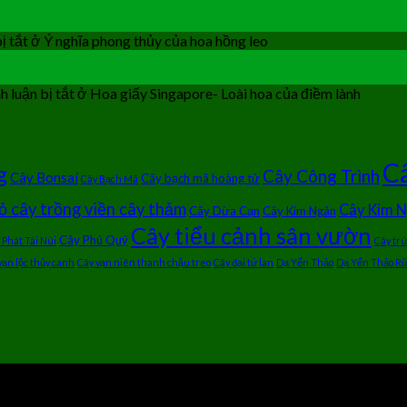
ị tắt
ở Ý nghĩa phong thủy của hoa hồng leo
 luận bị tắt
ở Hoa giấy Singapore- Loài hoa của điềm lành
Câ
g
Cây Công Trình
Cây Bonsai
Cây bạch mã hoàng tử
Cây Bạch Mã
ỏ cây trồng viền cây thảm
Cây Kim 
Cây Dừa Cạn
Cây Kim Ngân
Cây tiểu cảnh sân vườn
Cây Phú Quý
 Phát Tài Núi
Cây tr
vạn lộc thủy canh
Cây vạn niên thanh chậu treo
Cây đại tứ lan
Dạ Yến Thảo
Dạ Yến Thảo Rũ