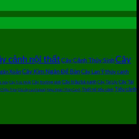
Cây
y cảnh nội thất
Cây Cảnh Thủy Sinh
Cây Kim Ngân Để Bàn
Cây Lan Ý thủy canh
Ngân Xoắn
Cây trầu bà xanh
Cây Tài
Cây trường sinh
Cây Tài Lộc
úc mây
Cây Trúc Nhật
Tiểu cảnh
Thiết kế tiểu cảnh
 Chậu Treo
Giá cây cau hawaii
Ngọc Ngân Thủy Canh