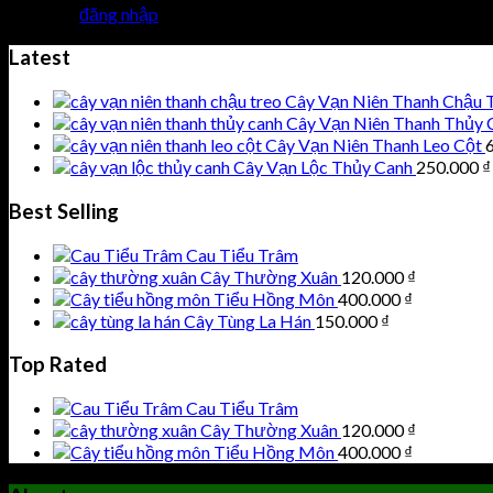
Bạn phải
đăng nhập
để gửi phản hồi.
Latest
Cây Vạn Niên Thanh Chậu 
Cây Vạn Niên Thanh Thủy 
Cây Vạn Niên Thanh Leo Cột
Cây Vạn Lộc Thủy Canh
250.000
₫
Best Selling
Cau Tiểu Trâm
Cây Thường Xuân
120.000
₫
Tiểu Hồng Môn
400.000
₫
Cây Tùng La Hán
150.000
₫
Top Rated
Cau Tiểu Trâm
Cây Thường Xuân
120.000
₫
Tiểu Hồng Môn
400.000
₫