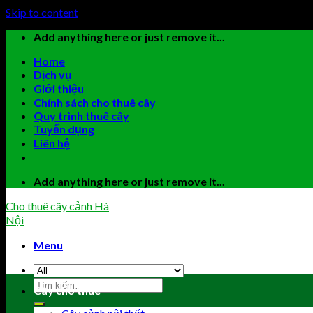
Skip to content
Add anything here or just remove it...
Home
Dịch vụ
Giới thiệu
Chính sách cho thuê cây
Quy trình thuê cây
Tuyển dụng
Liên hệ
Add anything here or just remove it...
Cho thuê cây cảnh Hà
Nội
Menu
Cây cho thuê