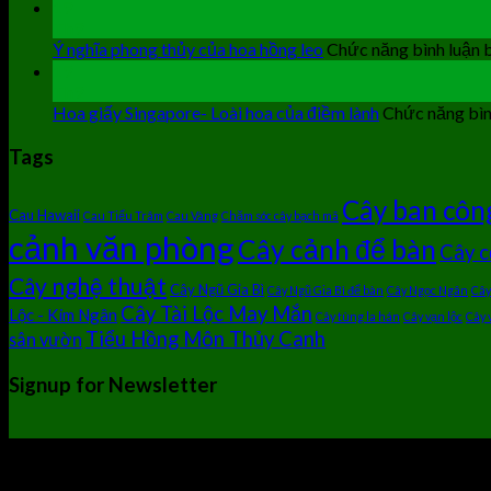
19
Th9
Ý nghĩa phong thủy của hoa hồng leo
Chức năng bình luận b
19
Th9
Hoa giấy Singapore- Loài hoa của điềm lành
Chức năng bình
Tags
Cây ban côn
Cau Hawaii
Cau Tiểu Trâm
Cau Vàng
Chăm sóc cây bạch mã
cảnh văn phòng
Cây cảnh để bàn
Cây c
Cây nghệ thuật
Cây Ngũ Gia Bì
Cây Ngũ Gia Bì để bàn
Cây Ngọc Ngân
Cây
Cây Tài Lộc May Mắn
Lộc - Kim Ngân
Cây tùng la hán
Cây vạn lộc
Cây 
Tiểu Hồng Môn Thủy Canh
sân vườn
Signup for Newsletter