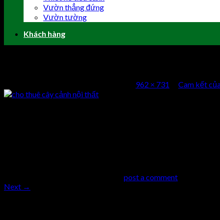
Vườn thẳng đứng
Vườn tường
Khách hàng
cho thuê cây cảnh nội thất
Published
2 Tháng Mười Một, 2016
at
962 × 731
in
Cam kết của 
cho thuê cây cảnh nội thất
Comments
comments
Trackbacks are closed, but you can
post a comment
.
Next
→
Trả lời