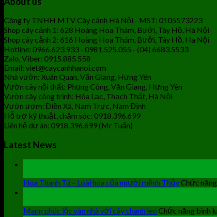
About us
Công ty TNHH MTV Cây cảnh Hà Nội - MST: 0105573223
Shop cây cảnh 1: 628 Hoàng Hoa Thám, Bưởi, Tây Hồ, Hà Nội
Shop cây cảnh 2: 616 Hoàng Hoa Thám, Bưởi, Tây Hồ, Hà Nội
Hotline: 0966.623.933 - 0981.525.055 - (04) 6683.5533
Zalo, Viber: 0915.885.558
Email: viet@caycanhhanoi.com
Nhà vườn: Xuân Quan, Văn Giang, Hưng Yên
Vườn cây nội thất: Phụng Công, Văn Giang, Hưng Yên
Vườn cây công trình: Hòa Lạc, Thạch Thất, Hà Nội
Vườn ươm: Điền Xá, Nam Trực, Nam Định
Hỗ trợ kỹ thuật, chăm sóc: 0918.396.699
Liên hệ dự án: 0918.396.699 (Mr Tuấn)
Latest News
19
Th9
Hoa Thanh Tú – Loài hoa của người mệnh Thủy
Chức năng 
19
Th9
Mang phúc lộc vào nhà với cây chanh leo
Chức năng bình lu