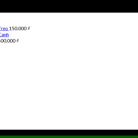
Treo
150.000
₫
Canh
600.000
₫