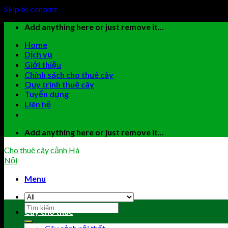
Skip to content
Add anything here or just remove it...
Home
Dịch vụ
Giới thiệu
Chính sách cho thuê cây
Quy trình thuê cây
Tuyển dụng
Liên hệ
Add anything here or just remove it...
Cho thuê cây cảnh Hà
Nội
Menu
Cây cho thuê