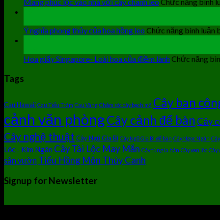
Mang phúc lộc vào nhà với cây chanh leo
Chức năng bình lu
19
Th9
Ý nghĩa phong thủy của hoa hồng leo
Chức năng bình luận b
19
Th9
Hoa giấy Singapore- Loài hoa của điềm lành
Chức năng bình
Tags
Cây ban côn
Cau Hawaii
Cau Tiểu Trâm
Cau Vàng
Chăm sóc cây bạch mã
cảnh văn phòng
Cây cảnh để bàn
Cây c
Cây nghệ thuật
Cây Ngũ Gia Bì
Cây Ngũ Gia Bì để bàn
Cây Ngọc Ngân
Cây
Cây Tài Lộc May Mắn
Lộc - Kim Ngân
Cây tùng la hán
Cây vạn lộc
Cây 
Tiểu Hồng Môn Thủy Canh
sân vườn
Signup for Newsletter