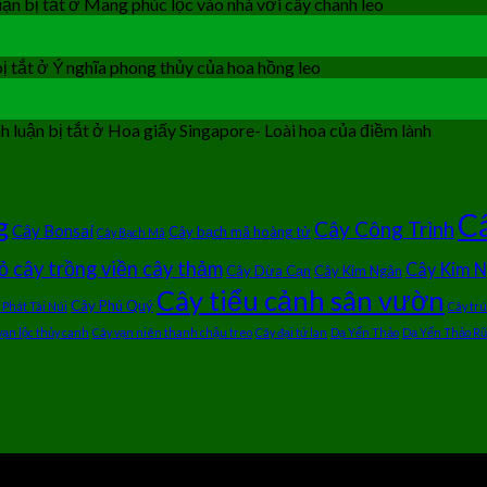
ận bị tắt
ở Mang phúc lộc vào nhà với cây chanh leo
ị tắt
ở Ý nghĩa phong thủy của hoa hồng leo
 luận bị tắt
ở Hoa giấy Singapore- Loài hoa của điềm lành
Câ
g
Cây Công Trình
Cây Bonsai
Cây bạch mã hoàng tử
Cây Bạch Mã
ỏ cây trồng viền cây thảm
Cây Kim 
Cây Dừa Cạn
Cây Kim Ngân
Cây tiểu cảnh sân vườn
Cây Phú Quý
 Phát Tài Núi
Cây tr
vạn lộc thủy canh
Cây vạn niên thanh chậu treo
Cây đại tứ lan
Dạ Yến Thảo
Dạ Yến Thảo Rũ