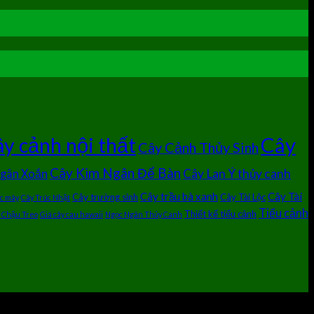
Cây
y cảnh nội thất
Cây Cảnh Thủy Sinh
Cây Kim Ngân Để Bàn
Cây Lan Ý thủy canh
Ngân Xoắn
Cây trầu bà xanh
Cây Tài
Cây trường sinh
Cây Tài Lộc
úc mây
Cây Trúc Nhật
Tiểu cảnh
Thiết kế tiểu cảnh
 Chậu Treo
Giá cây cau hawaii
Ngọc Ngân Thủy Canh