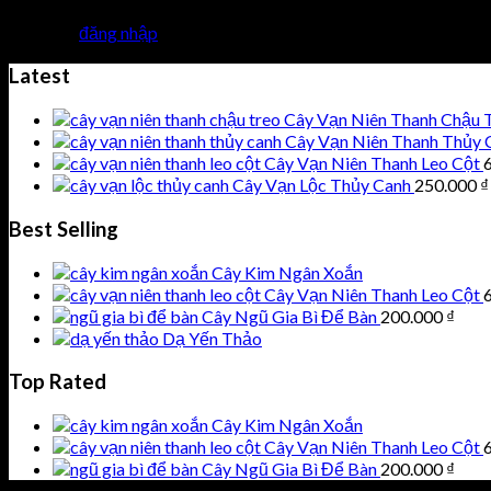
Bạn phải
đăng nhập
để gửi phản hồi.
Latest
Cây Vạn Niên Thanh Chậu 
Cây Vạn Niên Thanh Thủy 
Cây Vạn Niên Thanh Leo Cột
Cây Vạn Lộc Thủy Canh
250.000
₫
Best Selling
Cây Kim Ngân Xoắn
Cây Vạn Niên Thanh Leo Cột
Cây Ngũ Gia Bì Để Bàn
200.000
₫
Dạ Yến Thảo
Top Rated
Cây Kim Ngân Xoắn
Cây Vạn Niên Thanh Leo Cột
Cây Ngũ Gia Bì Để Bàn
200.000
₫