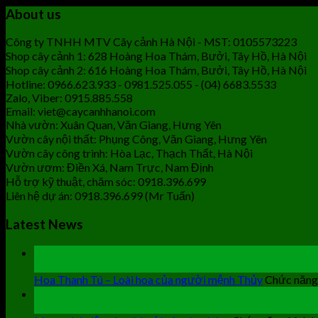
About us
Công ty TNHH MTV Cây cảnh Hà Nội - MST: 0105573223
Shop cây cảnh 1: 628 Hoàng Hoa Thám, Bưởi, Tây Hồ, Hà Nội
Shop cây cảnh 2: 616 Hoàng Hoa Thám, Bưởi, Tây Hồ, Hà Nội
Hotline: 0966.623.933 - 0981.525.055 - (04) 6683.5533
Zalo, Viber: 0915.885.558
Email: viet@caycanhhanoi.com
Nhà vườn: Xuân Quan, Văn Giang, Hưng Yên
Vườn cây nội thất: Phụng Công, Văn Giang, Hưng Yên
Vườn cây công trình: Hòa Lạc, Thạch Thất, Hà Nội
Vườn ươm: Điền Xá, Nam Trực, Nam Định
Hỗ trợ kỹ thuật, chăm sóc: 0918.396.699
Liên hệ dự án: 0918.396.699 (Mr Tuấn)
Latest News
19
Th9
Hoa Thanh Tú – Loài hoa của người mệnh Thủy
Chức năng 
19
Th9