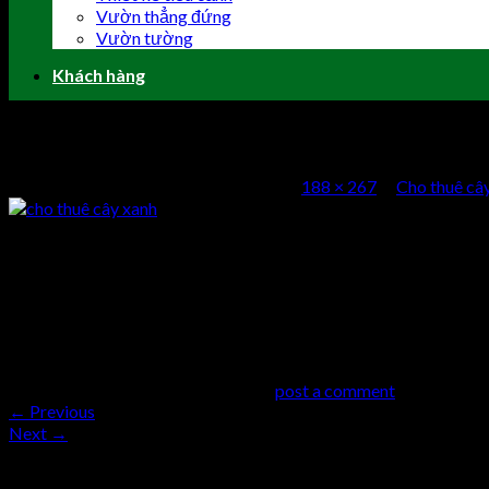
Vườn thẳng đứng
Vườn tường
Khách hàng
cho thuê cây xanh
Published
2 Tháng Mười Một, 2016
at
188 × 267
in
Cho thuê cây
cho thuê cây xanh
Comments
comments
Trackbacks are closed, but you can
post a comment
.
←
Previous
Next
→
Trả lời