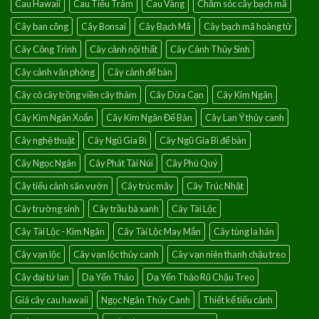
Cau Hawaii
Cau Tiểu Trâm
Cau Vàng
Chăm sóc cây bạch mã
của
điềm
Cây ban công
Cây Bonsai
Cây Bạch Mã
Cây bạch mã hoàng tử
lành
Cây Công Trình
Cây cảnh nội thất
Cây Cảnh Thủy Sinh
Cây cảnh văn phòng
Cây cảnh để bàn
Cây cỏ cây trồng viền cây thảm
Cây Dừa Cạn
Cây Kim Ngân
Cây Kim Ngân Xoắn
Cây Kim Ngân Để Bàn
Cây Lan Ý thủy canh
Cây nghệ thuật
Cây Ngũ Gia Bì
Cây Ngũ Gia Bì để bàn
Cây Ngọc Ngân
Cây Phát Tài Núi
Cây Phú Quý
Cây tiểu cảnh sân vườn
Cây trúc mây
Cây Trúc Nhật
Cây trường sinh
Cây trầu bà xanh
Cây Tài Lộc
Cây Tài Lộc - Kim Ngân
Cây Tài Lộc May Mắn
Cây tùng la hán
Cây vạn lộc
Cây vạn lộc thủy canh
Cây vạn niên thanh chậu treo
Cây đại tứ lan
Dạ Yến Thảo
Dạ Yến Thảo Rũ Chậu Treo
Giá cây cau hawaii
Ngọc Ngân Thủy Canh
Thiết kế tiểu cảnh