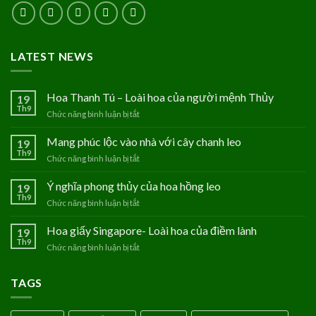
LATEST NEWS
Hoa Thanh Tú – Loài hoa của người mệnh Thủy
19
Th9
Chức năng bình luận bị tắt
ở
Hoa
Thanh
Mang phúc lộc vào nhà với cây chanh leo
19
Tú
Th9
Chức năng bình luận bị tắt
ở
–
Mang
Loài
phúc
Ý nghĩa phong thủy của hoa hồng leo
19
hoa
lộc
Th9
của
Chức năng bình luận bị tắt
ở
vào
người
Ý
nhà
mệnh
nghĩa
Hoa giấy Singapore- Loài hoa của điềm lành
19
với
Thủy
phong
Th9
cây
Chức năng bình luận bị tắt
ở
thủy
chanh
Hoa
của
leo
giấy
hoa
TAGS
Singapore-
hồng
Loài
leo
hoa