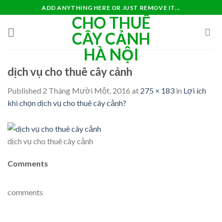
Skip
ADD ANYTHING HERE OR JUST REMOVE IT...
CHO THUÊ
to
content
CÂY CẢNH
HÀ NỘI
dịch vụ cho thuê cây cảnh
Published
2 Tháng Mười Một, 2016
at
275 × 183
in
Lợi ích
khi chọn dịch vụ cho thuê cây cảnh?
dịch vụ cho thuê cây cảnh
Comments
comments