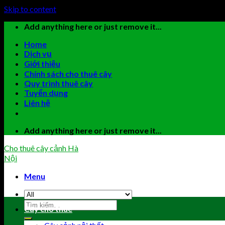
Skip to content
Add anything here or just remove it...
Home
Dịch vụ
Giới thiệu
Chính sách cho thuê cây
Quy trình thuê cây
Tuyển dụng
Liên hệ
Add anything here or just remove it...
Cho thuê cây cảnh Hà
Nội
Menu
Cây cho thuê