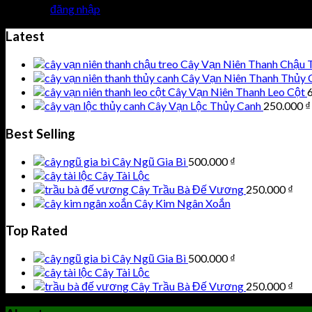
Bạn phải
đăng nhập
để gửi phản hồi.
Latest
Cây Vạn Niên Thanh Chậu 
Cây Vạn Niên Thanh Thủy 
Cây Vạn Niên Thanh Leo Cột
Cây Vạn Lộc Thủy Canh
250.000
₫
Best Selling
Cây Ngũ Gia Bì
500.000
₫
Cây Tài Lộc
Cây Trầu Bà Đế Vương
250.000
₫
Cây Kim Ngân Xoắn
Top Rated
Cây Ngũ Gia Bì
500.000
₫
Cây Tài Lộc
Cây Trầu Bà Đế Vương
250.000
₫