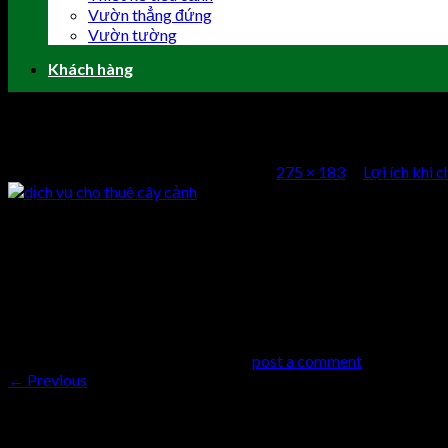
Vườn thẳng đứng
Vườn tường
Khách hàng
dịch vụ cho thuê cây cảnh
Published
2 Tháng Mười Một, 2016
at
275 × 183
in
Lợi ích khi 
dịch vụ cho thuê cây cảnh
Comments
comments
Trackbacks are closed, but you can
post a comment
.
←
Previous
Trả lời