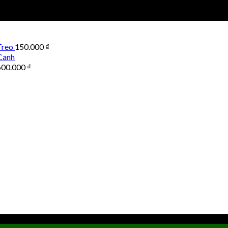
Treo
150.000
₫
Canh
600.000
₫