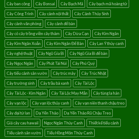
Cây ban công
Cây Bonsai
Cây Bạch Mã
Cây bạch mã hoàng tử
lành
Cây Công Trình
Cây cảnh nội thất
Cây Cảnh Thủy Sinh
Cây cảnh văn phòng
Cây cảnh để bàn
Cây cỏ cây trồng viền cây thảm
Cây Dừa Cạn
Cây Kim Ngân
Cây Kim Ngân Xoắn
Cây Kim Ngân Để Bàn
Cây Lan Ý thủy canh
Cây nghệ thuật
Cây Ngũ Gia Bì
Cây Ngũ Gia Bì để bàn
Cây Ngọc Ngân
Cây Phát Tài Núi
Cây Phú Quý
Cây tiểu cảnh sân vườn
Cây trúc mây
Cây Trúc Nhật
Cây trường sinh
Cây trầu bà xanh
Cây Tài Lộc
Cây Tài Lộc - Kim Ngân
Cây Tài Lộc May Mắn
Cây tùng la hán
Cây vạn lộc
Cây vạn lộc thủy canh
Cây vạn niên thanh chậu treo
Cây đại tứ lan
Dạ Yến Thảo
Dạ Yến Thảo Rũ Chậu Treo
Giá cây cau hawaii
Ngọc Ngân Thủy Canh
Thiết kế tiểu cảnh
Tiểu cảnh sân vườn
Tiểu Hồng Môn Thủy Canh