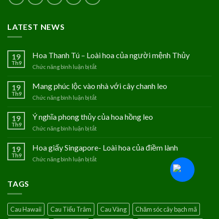
LATEST NEWS
Hoa Thanh Tú – Loài hoa của người mệnh Thủy
19
Th9
Chức năng bình luận bị tắt
ở
Hoa
Thanh
Mang phúc lộc vào nhà với cây chanh leo
19
Tú
Th9
Chức năng bình luận bị tắt
ở
–
Mang
Loài
phúc
Ý nghĩa phong thủy của hoa hồng leo
19
hoa
lộc
Th9
của
Chức năng bình luận bị tắt
ở
vào
người
Ý
nhà
mệnh
nghĩa
Hoa giấy Singapore- Loài hoa của điềm lành
19
với
Thủy
phong
Th9
cây
Chức năng bình luận bị tắt
ở
thủy
chanh
Hoa
của
leo
giấy
hoa
TAGS
Singapore-
hồng
Loài
leo
hoa
Cau Hawaii
Cau Tiểu Trâm
Cau Vàng
Chăm sóc cây bạch mã
của
điềm