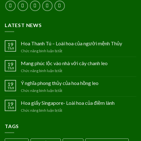
LATEST NEWS
Hoa Thanh Tú – Loài hoa của người mệnh Thủy
19
Th9
Chức năng bình luận bị tắt
ở
Hoa
Thanh
Mang phúc lộc vào nhà với cây chanh leo
19
Tú
Th9
Chức năng bình luận bị tắt
ở
–
Mang
Loài
phúc
Ý nghĩa phong thủy của hoa hồng leo
19
hoa
lộc
Th9
của
Chức năng bình luận bị tắt
ở
vào
người
Ý
nhà
mệnh
nghĩa
Hoa giấy Singapore- Loài hoa của điềm lành
19
với
Thủy
phong
Th9
cây
Chức năng bình luận bị tắt
ở
thủy
chanh
Hoa
của
leo
giấy
hoa
TAGS
Singapore-
hồng
Loài
leo
hoa