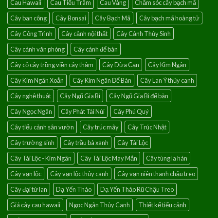
Cau Hawaii
Cau Tiểu Trâm
Cau Vàng
Chăm sóc cây bạch mã
của
điềm
Cây ban công
Cây Bonsai
Cây Bạch Mã
Cây bạch mã hoàng tử
lành
Cây Công Trình
Cây cảnh nội thất
Cây Cảnh Thủy Sinh
Cây cảnh văn phòng
Cây cảnh để bàn
Cây cỏ cây trồng viền cây thảm
Cây Dừa Cạn
Cây Kim Ngân
Cây Kim Ngân Xoắn
Cây Kim Ngân Để Bàn
Cây Lan Ý thủy canh
Cây nghệ thuật
Cây Ngũ Gia Bì
Cây Ngũ Gia Bì để bàn
Cây Ngọc Ngân
Cây Phát Tài Núi
Cây Phú Quý
Cây tiểu cảnh sân vườn
Cây trúc mây
Cây Trúc Nhật
Cây trường sinh
Cây trầu bà xanh
Cây Tài Lộc
Cây Tài Lộc - Kim Ngân
Cây Tài Lộc May Mắn
Cây tùng la hán
Cây vạn lộc
Cây vạn lộc thủy canh
Cây vạn niên thanh chậu treo
Cây đại tứ lan
Dạ Yến Thảo
Dạ Yến Thảo Rũ Chậu Treo
Giá cây cau hawaii
Ngọc Ngân Thủy Canh
Thiết kế tiểu cảnh