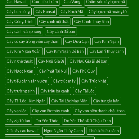
Cau Hawaii
Cau Tiểu Trâm
Cau Vàng
Chăm sóc cây bạch mã
của
điềm
Cây ban công
Cây Bonsai
Cây Bạch Mã
Cây bạch mã hoàng tử
lành
Cây Công Trình
Cây cảnh nội thất
Cây Cảnh Thủy Sinh
Cây cảnh văn phòng
Cây cảnh để bàn
Cây cỏ cây trồng viền cây thảm
Cây Dừa Cạn
Cây Kim Ngân
Cây Kim Ngân Xoắn
Cây Kim Ngân Để Bàn
Cây Lan Ý thủy canh
Cây nghệ thuật
Cây Ngũ Gia Bì
Cây Ngũ Gia Bì để bàn
Cây Ngọc Ngân
Cây Phát Tài Núi
Cây Phú Quý
Cây tiểu cảnh sân vườn
Cây trúc mây
Cây Trúc Nhật
Cây trường sinh
Cây trầu bà xanh
Cây Tài Lộc
Cây Tài Lộc - Kim Ngân
Cây Tài Lộc May Mắn
Cây tùng la hán
Cây vạn lộc
Cây vạn lộc thủy canh
Cây vạn niên thanh chậu treo
Cây đại tứ lan
Dạ Yến Thảo
Dạ Yến Thảo Rũ Chậu Treo
Giá cây cau hawaii
Ngọc Ngân Thủy Canh
Thiết kế tiểu cảnh