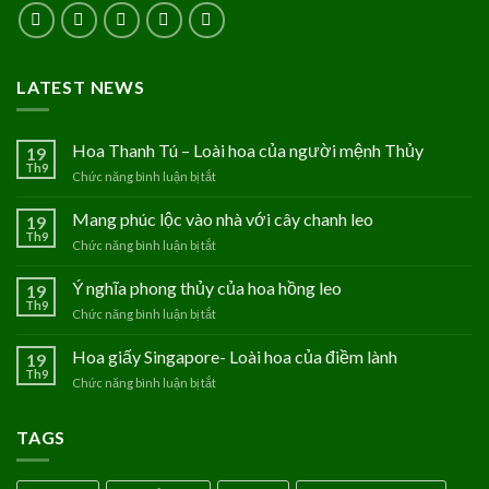
LATEST NEWS
Hoa Thanh Tú – Loài hoa của người mệnh Thủy
19
Th9
Chức năng bình luận bị tắt
ở
Hoa
Thanh
Mang phúc lộc vào nhà với cây chanh leo
19
Tú
Th9
Chức năng bình luận bị tắt
ở
–
Mang
Loài
phúc
Ý nghĩa phong thủy của hoa hồng leo
19
hoa
lộc
Th9
của
Chức năng bình luận bị tắt
ở
vào
người
Ý
nhà
mệnh
nghĩa
Hoa giấy Singapore- Loài hoa của điềm lành
19
với
Thủy
phong
Th9
cây
Chức năng bình luận bị tắt
ở
thủy
chanh
Hoa
của
leo
giấy
hoa
TAGS
Singapore-
hồng
Loài
leo
hoa