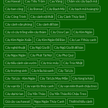
Cau Hawaii
Cau Tiểu Trâm
Cau Vàng
Chăm sóc cây bạch mã
của
điềm
Cây ban công
Cây Bonsai
Cây Bạch Mã
Cây bạch mã hoàng tử
lành
Cây Công Trình
Cây cảnh nội thất
Cây Cảnh Thủy Sinh
Cây cảnh văn phòng
Cây cảnh để bàn
Cây cỏ cây trồng viền cây thảm
Cây Dừa Cạn
Cây Kim Ngân
Cây Kim Ngân Xoắn
Cây Kim Ngân Để Bàn
Cây Lan Ý thủy canh
Cây nghệ thuật
Cây Ngũ Gia Bì
Cây Ngũ Gia Bì để bàn
Cây Ngọc Ngân
Cây Phát Tài Núi
Cây Phú Quý
Cây tiểu cảnh sân vườn
Cây trúc mây
Cây Trúc Nhật
Cây trường sinh
Cây trầu bà xanh
Cây Tài Lộc
Cây Tài Lộc - Kim Ngân
Cây Tài Lộc May Mắn
Cây tùng la hán
Cây vạn lộc
Cây vạn lộc thủy canh
Cây vạn niên thanh chậu treo
Cây đại tứ lan
Dạ Yến Thảo
Dạ Yến Thảo Rũ Chậu Treo
Giá cây cau hawaii
Ngọc Ngân Thủy Canh
Thiết kế tiểu cảnh