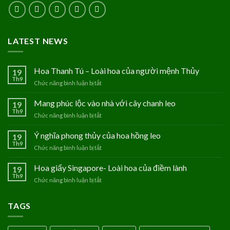
LATEST NEWS
Hoa Thanh Tú – Loài hoa của người mệnh Thủy
19
Th9
Chức năng bình luận bị tắt
ở
Hoa
Thanh
Mang phúc lộc vào nhà với cây chanh leo
19
Tú
Th9
Chức năng bình luận bị tắt
ở
–
Mang
Loài
phúc
Ý nghĩa phong thủy của hoa hồng leo
19
hoa
lộc
Th9
của
Chức năng bình luận bị tắt
ở
vào
người
Ý
nhà
mệnh
nghĩa
Hoa giấy Singapore- Loài hoa của điềm lành
19
với
Thủy
phong
Th9
cây
Chức năng bình luận bị tắt
ở
thủy
chanh
Hoa
của
leo
giấy
hoa
TAGS
Singapore-
hồng
Loài
leo
hoa