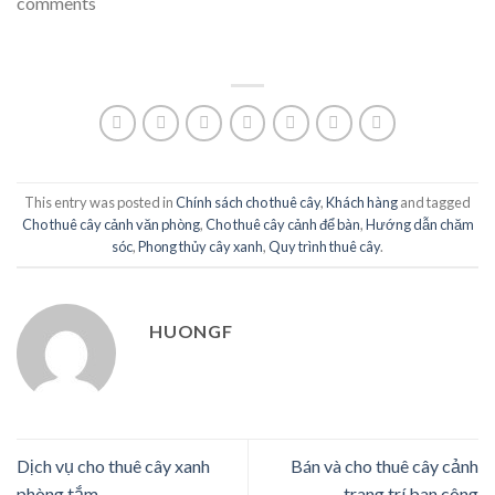
comments
This entry was posted in
Chính sách cho thuê cây
,
Khách hàng
and tagged
Cho thuê cây cảnh văn phòng
,
Cho thuê cây cảnh để bàn
,
Hướng dẫn chăm
sóc
,
Phong thủy cây xanh
,
Quy trình thuê cây
.
HUONGF
Dịch vụ cho thuê cây xanh
Bán và cho thuê cây cảnh
phòng tắm
trang trí ban công