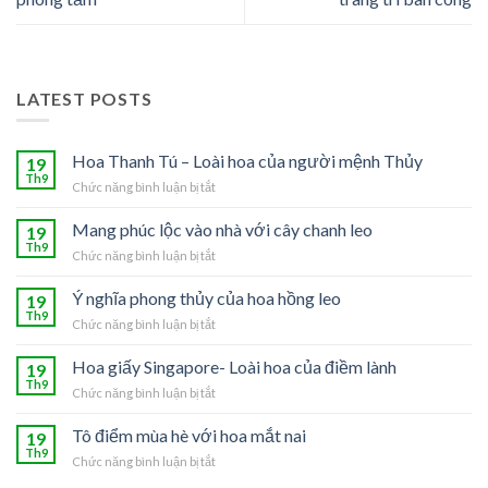
LATEST POSTS
Hoa Thanh Tú – Loài hoa của người mệnh Thủy
19
Th9
Chức năng bình luận bị tắt
ở
Hoa
Thanh
Mang phúc lộc vào nhà với cây chanh leo
19
Tú
Th9
Chức năng bình luận bị tắt
ở
–
Mang
Loài
phúc
Ý nghĩa phong thủy của hoa hồng leo
19
hoa
lộc
Th9
của
Chức năng bình luận bị tắt
ở
vào
người
Ý
nhà
mệnh
nghĩa
Hoa giấy Singapore- Loài hoa của điềm lành
19
với
Thủy
phong
Th9
cây
Chức năng bình luận bị tắt
ở
thủy
chanh
Hoa
của
leo
giấy
Tô điểm mùa hè với hoa mắt nai
19
hoa
Singapore-
Th9
hồng
Chức năng bình luận bị tắt
ở
Loài
leo
Tô
hoa