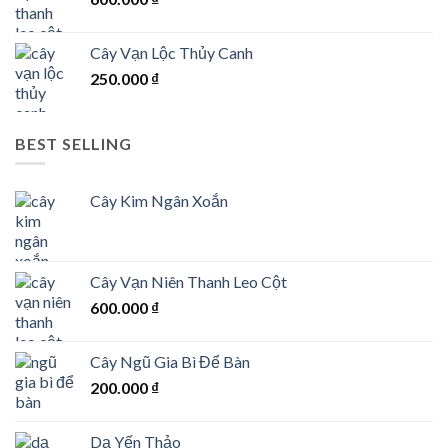
Cây Vạn Lộc Thủy Canh
250.000
₫
BEST SELLING
Cây Kim Ngân Xoắn
Cây Vạn Niên Thanh Leo Cột
600.000
₫
Cây Ngũ Gia Bì Để Bàn
200.000
₫
Dạ Yến Thảo