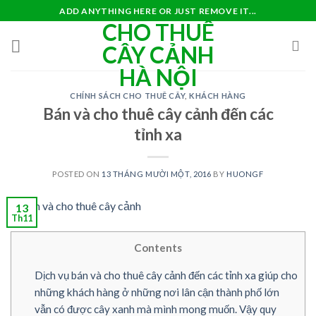
Skip
ADD ANYTHING HERE OR JUST REMOVE IT...
CHO THUÊ
to
content
CÂY CẢNH
HÀ NỘI
CHÍNH SÁCH CHO THUÊ CÂY
,
KHÁCH HÀNG
Bán và cho thuê cây cảnh đến các
tỉnh xa
POSTED ON
13 THÁNG MƯỜI MỘT, 2016
BY
HUONGF
13
Th11
Contents
Dịch vụ bán và cho thuê cây cảnh đến các tỉnh xa giúp cho
những khách hàng ở những nơi lân cận thành phố lớn
vẫn có được cây xanh mà mình mong muốn. Vậy quy