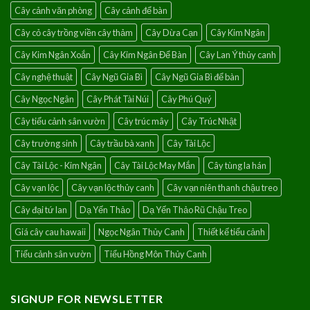
Cây cảnh văn phòng
Cây cảnh để bàn
Cây cỏ cây trồng viền cây thảm
Cây Dừa Cạn
Cây Kim Ngân
Cây Kim Ngân Xoắn
Cây Kim Ngân Để Bàn
Cây Lan Ý thủy canh
Cây nghệ thuật
Cây Ngũ Gia Bì
Cây Ngũ Gia Bì để bàn
Cây Ngọc Ngân
Cây Phát Tài Núi
Cây Phú Quý
Cây tiểu cảnh sân vườn
Cây trúc mây
Cây Trúc Nhật
Cây trường sinh
Cây trầu bà xanh
Cây Tài Lộc
Cây Tài Lộc - Kim Ngân
Cây Tài Lộc May Mắn
Cây tùng la hán
Cây vạn lộc
Cây vạn lộc thủy canh
Cây vạn niên thanh chậu treo
Cây đại tứ lan
Dạ Yến Thảo
Dạ Yến Thảo Rũ Chậu Treo
Giá cây cau hawaii
Ngọc Ngân Thủy Canh
Thiết kế tiểu cảnh
Tiểu cảnh sân vườn
Tiểu Hồng Môn Thủy Canh
SIGNUP FOR NEWSLETTER