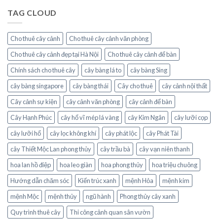
điểm
của
TAG CLOUD
mùa
điềm
hè
lành
với
Cho thuê cây cảnh
Cho thuê cây cảnh văn phòng
hoa
mắt
Cho thuê cây cảnh đẹp tại Hà Nội
Cho thuê cây cảnh để bàn
nai
Chính sách cho thuê cây
cây bàng lá to
cây bàng Sing
cây bàng singapore
cây bàng thái
Cây cho thuê
cây cảnh nội thất
Cây cảnh sự kiện
cây cảnh văn phòng
cây cảnh để bàn
Cây Hạnh Phúc
cây hổ vĩ mép lá vàng
cây Kim Ngân
cây lưỡi cọp
cây lưỡi hổ
cây lọc không khí
cây phát lộc
cây Phát Tài
cây Thiết Mộc Lan phong thủy
cây trầu bà
cây vạn niên thanh
hoa lan hồ điệp
hoa leo giàn
hoa phong thủy
hoa triệu chuông
Hướng dẫn chăm sóc
Kiến trúc xanh
mệnh Hỏa
mệnh kim
mệnh Mộc
mệnh thủy
ngũ hành
Phong thủy cây xanh
Quy trình thuê cây
Thi công cảnh quan sân vườn