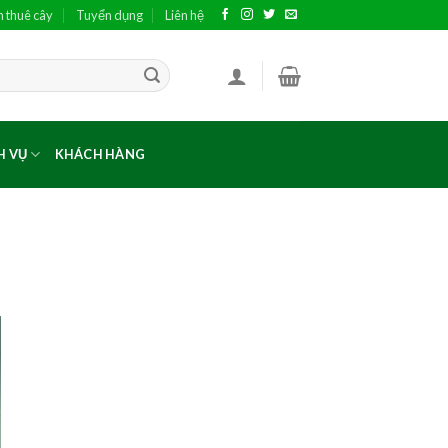
h thuê cây
Tuyển dụng
Liên hệ
H VỤ
KHÁCH HÀNG