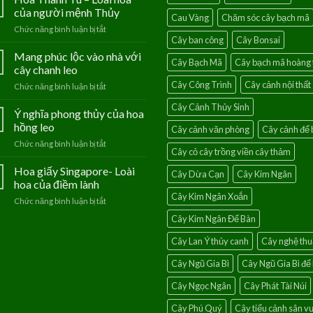
của người mệnh Thủy
Cau Vàng
Chăm sóc cây bạch mã
Chức năng bình luận bị tắt
ở
Cây ban công
Cây Bonsai
Hoa
Thanh
Mang phúc lộc vào nhà với
Cây Bạch Mã
Cây bạch mã hoàng 
Tú
cây chanh leo
–
Cây Công Trình
Cây cảnh nội thất
Chức năng bình luận bị tắt
ở
Loài
Mang
hoa
Cây Cảnh Thủy Sinh
phúc
Ý nghĩa phong thủy của hoa
của
lộc
người
hồng leo
Cây cảnh văn phòng
Cây cảnh để 
vào
mệnh
Chức năng bình luận bị tắt
ở
nhà
Thủy
Cây cỏ cây trồng viền cây thảm
Ý
với
nghĩa
Hoa giấy Singapore- Loài
cây
Cây Dừa Cạn
Cây Kim Ngân
phong
chanh
hoa của điềm lành
thủy
leo
Cây Kim Ngân Xoắn
Chức năng bình luận bị tắt
ở
của
Hoa
hoa
Cây Kim Ngân Để Bàn
giấy
hồng
Singapore-
leo
Cây Lan Ý thủy canh
Cây nghệ thu
Loài
hoa
Cây Ngũ Gia Bì
Cây Ngũ Gia Bì để
của
điềm
Cây Ngọc Ngân
Cây Phát Tài Núi
lành
Cây Phú Quý
Cây tiểu cảnh sân 