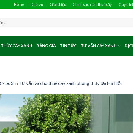
Home
Dịch vụ
Giới thiệu
Chính sách cho thuê cây
Quy trìn
 THỦY CÂY XANH
BẢNG GIÁ
TIN TỨC
TƯ VẤN CÂY XANH
DỊC
 × 563
in
Tư vấn và cho thuê cây xanh phong thủy tại Hà Nội