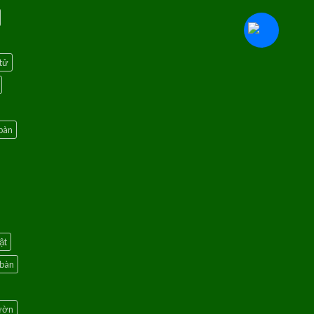
tử
bàn
ật
 bàn
vườn