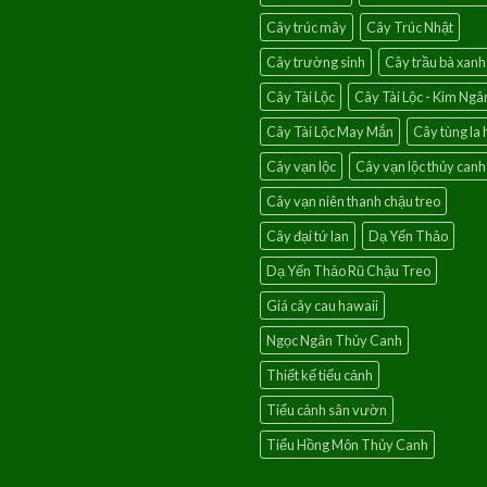
Cây trúc mây
Cây Trúc Nhật
Cây trường sinh
Cây trầu bà xanh
Cây Tài Lộc
Cây Tài Lộc - Kim Ngâ
Cây Tài Lộc May Mắn
Cây tùng la 
Cây vạn lộc
Cây vạn lộc thủy canh
Cây vạn niên thanh chậu treo
Cây đại tứ lan
Dạ Yến Thảo
Dạ Yến Thảo Rũ Chậu Treo
Giá cây cau hawaii
Ngọc Ngân Thủy Canh
Thiết kế tiểu cảnh
Tiểu cảnh sân vườn
Tiểu Hồng Môn Thủy Canh