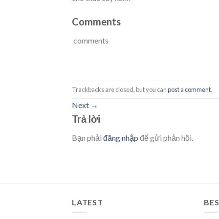
Comments
comments
Trackbacks are closed, but you can
post a comment
.
Next
→
Trả lời
Bạn phải
đăng nhập
để gửi phản hồi.
LATEST
BES