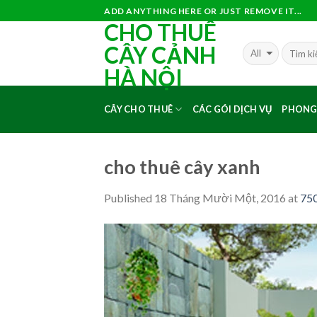
Skip
ADD ANYTHING HERE OR JUST REMOVE IT...
CHO THUÊ
to
content
CÂY CẢNH
HÀ NỘI
CÂY CHO THUÊ
CÁC GÓI DỊCH VỤ
PHONG
cho thuê cây xanh
Published
18 Tháng Mười Một, 2016
at
750