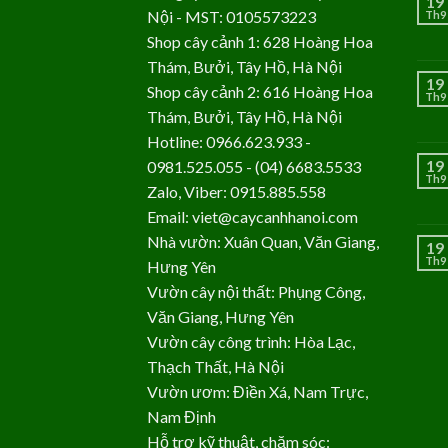
19
Nội - MST: 0105573223
Th9
Shop cây cảnh 1: 628 Hoàng Hoa
Thám, Bưởi, Tây Hồ, Hà Nội
19
Shop cây cảnh 2: 616 Hoàng Hoa
Th9
Thám, Bưởi, Tây Hồ, Hà Nội
Hotline: 0966.623.933 -
19
0981.525.055 - (04) 6683.5533
Th9
Zalo, Viber: 0915.885.558
Email: viet@caycanhhanoi.com
Nhà vườn: Xuân Quan, Văn Giang,
19
Th9
Hưng Yên
Vườn cây nội thất: Phụng Công,
Văn Giang, Hưng Yên
Vườn cây công trình: Hòa Lạc,
Thạch Thất, Hà Nội
Vườn ươm: Điền Xá, Nam Trực,
Nam Định
Hỗ trợ kỹ thuật, chăm sóc: