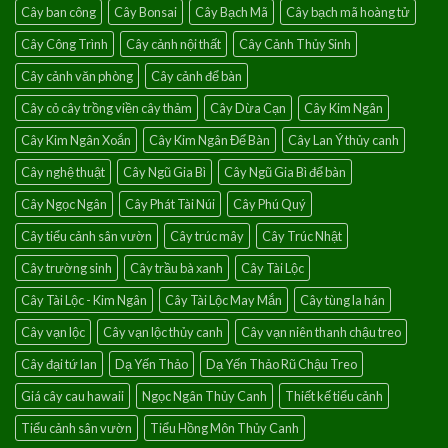
Cây ban công
Cây Bonsai
Cây Bạch Mã
Cây bạch mã hoàng tử
lành
Cây Công Trình
Cây cảnh nội thất
Cây Cảnh Thủy Sinh
Cây cảnh văn phòng
Cây cảnh để bàn
Cây cỏ cây trồng viền cây thảm
Cây Dừa Cạn
Cây Kim Ngân
Cây Kim Ngân Xoắn
Cây Kim Ngân Để Bàn
Cây Lan Ý thủy canh
Cây nghệ thuật
Cây Ngũ Gia Bì
Cây Ngũ Gia Bì để bàn
Cây Ngọc Ngân
Cây Phát Tài Núi
Cây Phú Quý
Cây tiểu cảnh sân vườn
Cây trúc mây
Cây Trúc Nhật
Cây trường sinh
Cây trầu bà xanh
Cây Tài Lộc
Cây Tài Lộc - Kim Ngân
Cây Tài Lộc May Mắn
Cây tùng la hán
Cây vạn lộc
Cây vạn lộc thủy canh
Cây vạn niên thanh chậu treo
Cây đại tứ lan
Dạ Yến Thảo
Dạ Yến Thảo Rũ Chậu Treo
Giá cây cau hawaii
Ngọc Ngân Thủy Canh
Thiết kế tiểu cảnh
Tiểu cảnh sân vườn
Tiểu Hồng Môn Thủy Canh