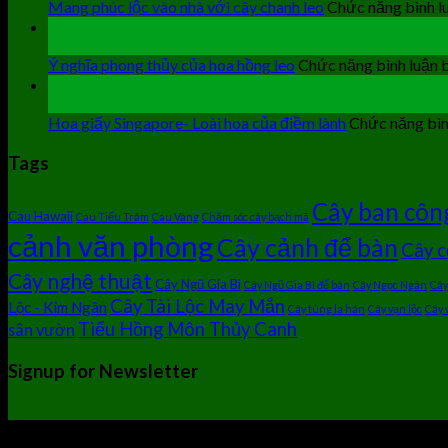
Mang phúc lộc vào nhà với cây chanh leo
Chức năng bình lu
19
Th9
Ý nghĩa phong thủy của hoa hồng leo
Chức năng bình luận b
19
Th9
Hoa giấy Singapore- Loài hoa của điềm lành
Chức năng bình
Tags
Cây ban côn
Cau Hawaii
Cau Tiểu Trâm
Cau Vàng
Chăm sóc cây bạch mã
cảnh văn phòng
Cây cảnh để bàn
Cây c
Cây nghệ thuật
Cây Ngũ Gia Bì
Cây Ngũ Gia Bì để bàn
Cây Ngọc Ngân
Cây
Cây Tài Lộc May Mắn
Lộc - Kim Ngân
Cây tùng la hán
Cây vạn lộc
Cây 
Tiểu Hồng Môn Thủy Canh
sân vườn
Signup for Newsletter