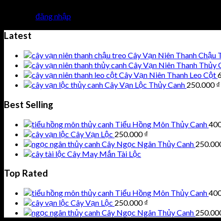
Bạn phải
đăng nhập
để gửi phản hồi.
Latest
Cây Vạn Niên Thanh Chậu 
Cây Vạn Niên Thanh Thủy 
Cây Vạn Niên Thanh Leo Cột
Cây Vạn Lộc Thủy Canh
250.000
₫
Best Selling
Tiểu Hồng Môn Thủy Canh
40
Cây Vạn Lộc
250.000
₫
Cây Ngọc Ngân Thủy Canh
250.00
Cây May Mắn Tài Lộc
Top Rated
Tiểu Hồng Môn Thủy Canh
40
Cây Vạn Lộc
250.000
₫
Cây Ngọc Ngân Thủy Canh
250.00