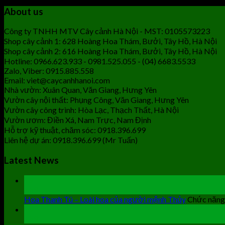
About us
Công ty TNHH MTV Cây cảnh Hà Nội - MST: 0105573223
Shop cây cảnh 1: 628 Hoàng Hoa Thám, Bưởi, Tây Hồ, Hà Nội
Shop cây cảnh 2: 616 Hoàng Hoa Thám, Bưởi, Tây Hồ, Hà Nội
Hotline: 0966.623.933 - 0981.525.055 - (04) 6683.5533
Zalo, Viber: 0915.885.558
Email: viet@caycanhhanoi.com
Nhà vườn: Xuân Quan, Văn Giang, Hưng Yên
Vườn cây nội thất: Phụng Công, Văn Giang, Hưng Yên
Vườn cây công trình: Hòa Lạc, Thạch Thất, Hà Nội
Vườn ươm: Điền Xá, Nam Trực, Nam Định
Hỗ trợ kỹ thuật, chăm sóc: 0918.396.699
Liên hệ dự án: 0918.396.699 (Mr Tuấn)
Latest News
19
Th9
Hoa Thanh Tú – Loài hoa của người mệnh Thủy
Chức năng 
19
Th9