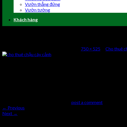
Vườn thẳng đứng
Vườn tường
Khách hàng
cho thuê chậu cây cảnh
Published
22 Tháng Mười Một, 2016
at
750 × 525
in
Cho thuê c
cho thuê chậu cây cảnh
Comments
comments
Trackbacks are closed, but you can
post a comment
.
←
Previous
Next
→
Trả lời