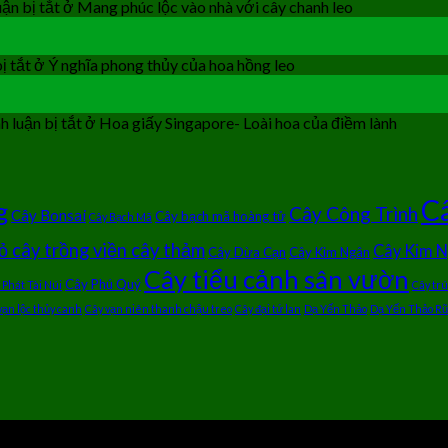
ận bị tắt
ở Mang phúc lộc vào nhà với cây chanh leo
ị tắt
ở Ý nghĩa phong thủy của hoa hồng leo
 luận bị tắt
ở Hoa giấy Singapore- Loài hoa của điềm lành
Câ
g
Cây Công Trình
Cây Bonsai
Cây bạch mã hoàng tử
Cây Bạch Mã
ỏ cây trồng viền cây thảm
Cây Kim 
Cây Dừa Cạn
Cây Kim Ngân
Cây tiểu cảnh sân vườn
Cây Phú Quý
 Phát Tài Núi
Cây tr
vạn lộc thủy canh
Cây vạn niên thanh chậu treo
Cây đại tứ lan
Dạ Yến Thảo
Dạ Yến Thảo Rũ