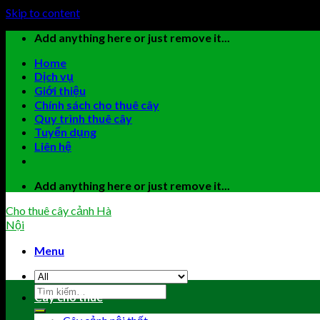
Skip to content
Add anything here or just remove it...
Home
Dịch vụ
Giới thiệu
Chính sách cho thuê cây
Quy trình thuê cây
Tuyển dụng
Liên hệ
Add anything here or just remove it...
Cho thuê cây cảnh Hà
Nội
Menu
Cây cho thuê