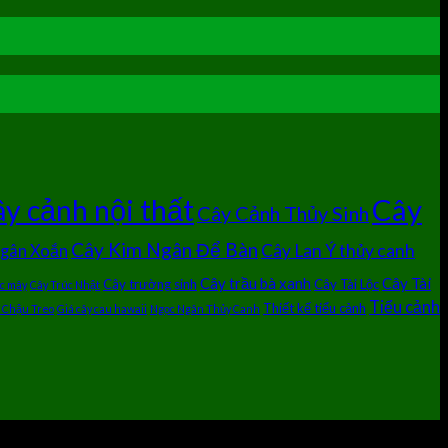
Cây
y cảnh nội thất
Cây Cảnh Thủy Sinh
Cây Kim Ngân Để Bàn
Cây Lan Ý thủy canh
Ngân Xoắn
Cây trầu bà xanh
Cây Tài
Cây trường sinh
Cây Tài Lộc
úc mây
Cây Trúc Nhật
Tiểu cảnh
Thiết kế tiểu cảnh
 Chậu Treo
Giá cây cau hawaii
Ngọc Ngân Thủy Canh