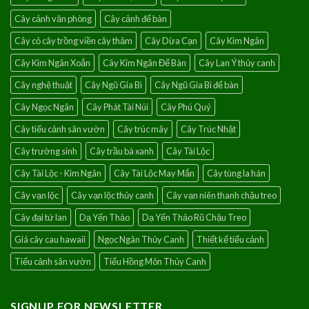
Cây cảnh văn phòng
Cây cảnh để bàn
Cây cỏ cây trồng viền cây thảm
Cây Dừa Cạn
Cây Kim Ngân
Cây Kim Ngân Xoắn
Cây Kim Ngân Để Bàn
Cây Lan Ý thủy canh
Cây nghệ thuật
Cây Ngũ Gia Bì
Cây Ngũ Gia Bì để bàn
Cây Ngọc Ngân
Cây Phát Tài Núi
Cây Phú Quý
Cây tiểu cảnh sân vườn
Cây trúc mây
Cây Trúc Nhật
Cây trường sinh
Cây trầu bà xanh
Cây Tài Lộc
Cây Tài Lộc - Kim Ngân
Cây Tài Lộc May Mắn
Cây tùng la hán
Cây vạn lộc
Cây vạn lộc thủy canh
Cây vạn niên thanh chậu treo
Cây đại tứ lan
Dạ Yến Thảo
Dạ Yến Thảo Rũ Chậu Treo
Giá cây cau hawaii
Ngọc Ngân Thủy Canh
Thiết kế tiểu cảnh
Tiểu cảnh sân vườn
Tiểu Hồng Môn Thủy Canh
SIGNUP FOR NEWSLETTER