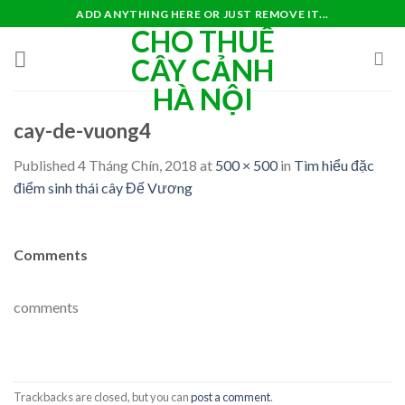
Skip
ADD ANYTHING HERE OR JUST REMOVE IT...
CHO THUÊ
to
content
CÂY CẢNH
HÀ NỘI
cay-de-vuong4
Published
4 Tháng Chín, 2018
at
500 × 500
in
Tìm hiểu đặc
điểm sinh thái cây Đế Vương
Comments
comments
Trackbacks are closed, but you can
post a comment
.