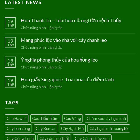
LATEST NEWS
Hoa Thanh Tú – Loài hoa của người mệnh Thủy
19
Th9
Chức năng bình luận bị tắt
ở
Hoa
Thanh
Mang phúc lộc vào nhà với cây chanh leo
19
Tú
Th9
Chức năng bình luận bị tắt
ở
–
Mang
Loài
phúc
Ý nghĩa phong thủy của hoa hồng leo
19
hoa
lộc
Th9
của
Chức năng bình luận bị tắt
ở
vào
người
Ý
nhà
mệnh
nghĩa
Hoa giấy Singapore- Loài hoa của điềm lành
19
với
Thủy
phong
Th9
cây
Chức năng bình luận bị tắt
ở
thủy
chanh
Hoa
của
leo
giấy
hoa
TAGS
Singapore-
hồng
Loài
leo
hoa
Cau Hawaii
Cau Tiểu Trâm
Cau Vàng
Chăm sóc cây bạch mã
của
điềm
Cây ban công
Cây Bonsai
Cây Bạch Mã
Cây bạch mã hoàng tử
lành
Cây Công Trình
Cây cảnh nội thất
Cây Cảnh Thủy Sinh