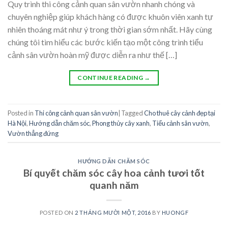
Quy trình thi công cảnh quan sân vườn nhanh chóng và
chuyên nghiệp giúp khách hàng có được khuôn viên xanh tự
nhiên thoáng mát như ý trong thời gian sớm nhất. Hãy cùng
chúng tôi tìm hiểu các bước kiến tạo một công trình tiểu
cảnh sân vườn hoàn mỹ được diễn ra như thế […]
CONTINUE READING
→
Posted in
Thi công cảnh quan sân vườn
|
Tagged
Cho thuê cây cảnh đẹp tại
Hà Nội
,
Hướng dẫn chăm sóc
,
Phong thủy cây xanh
,
Tiểu cảnh sân vườn
,
Vườn thẳng đứng
HƯỚNG DẪN CHĂM SÓC
Bí quyết chăm sóc cây hoa cảnh tươi tốt
quanh năm
POSTED ON
2 THÁNG MƯỜI MỘT, 2016
BY
HUONGF