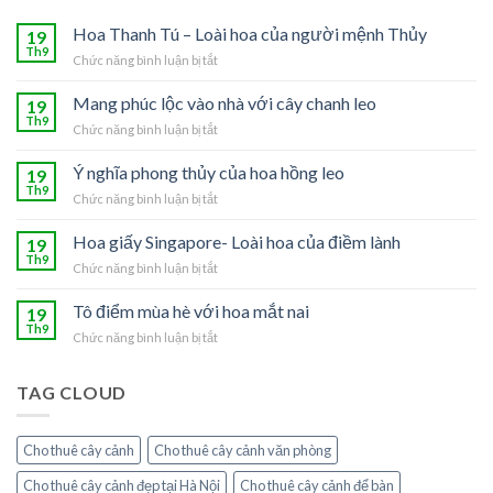
Hoa Thanh Tú – Loài hoa của người mệnh Thủy
19
Th9
Chức năng bình luận bị tắt
ở
Hoa
Thanh
Mang phúc lộc vào nhà với cây chanh leo
19
Tú
Th9
Chức năng bình luận bị tắt
ở
–
Mang
Loài
phúc
Ý nghĩa phong thủy của hoa hồng leo
19
hoa
lộc
Th9
của
Chức năng bình luận bị tắt
ở
vào
người
Ý
nhà
mệnh
nghĩa
Hoa giấy Singapore- Loài hoa của điềm lành
19
với
Thủy
phong
Th9
cây
Chức năng bình luận bị tắt
ở
thủy
chanh
Hoa
của
leo
giấy
Tô điểm mùa hè với hoa mắt nai
19
hoa
Singapore-
Th9
hồng
Chức năng bình luận bị tắt
ở
Loài
leo
Tô
hoa
điểm
của
TAG CLOUD
mùa
điềm
hè
lành
với
Cho thuê cây cảnh
Cho thuê cây cảnh văn phòng
hoa
mắt
Cho thuê cây cảnh đẹp tại Hà Nội
Cho thuê cây cảnh để bàn
nai