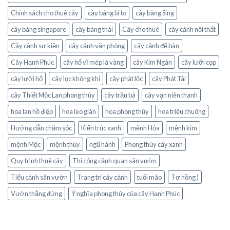
Chính sách cho thuê cây
cây bàng lá to
cây bàng Sing
cây bàng singapore
cây bàng thái
Cây cho thuê
cây cảnh nội thất
Cây cảnh sự kiện
cây cảnh văn phòng
cây cảnh để bàn
Cây Hạnh Phúc
cây hổ vĩ mép lá vàng
cây Kim Ngân
cây lưỡi cọp
cây lưỡi hổ
cây lọc không khí
cây phát lộc
cây Phát Tài
cây Thiết Mộc Lan phong thủy
cây trầu bà
cây vạn niên thanh
hoa lan hồ điệp
hoa leo giàn
hoa phong thủy
hoa triệu chuông
Hướng dẫn chăm sóc
Kiến trúc xanh
mệnh Hỏa
mệnh kim
mệnh Mộc
mệnh thủy
ngũ hành
Phong thủy cây xanh
Quy trình thuê cây
Thi công cảnh quan sân vườn
Tiểu cảnh sân vườn
Trang trí cây cảnh
tuổi mão
Tơ hồng )
Vườn thẳng đứng
Ý nghĩa phong thủy của cây Hạnh Phúc