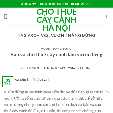
Skip
ADD ANYTHING HERE OR JUST REMOVE IT...
CHO THUÊ
to
content
CÂY CẢNH
HÀ NỘI
TAG ARCHIVES:
VƯỜN THẲNG ĐỨNG
VƯỜN THẲNG ĐỨNG
Bán và cho thuê cây cảnh làm vườn đứng
POSTED ON
3 THÁNG MƯỜI MỘT, 2016
BY
HUONGF
03
Th11
Vườn đứng là mô hình xanh hiện đại và độc đáo giúp cải thiện
môi trường sống cho cư dân khu vực thành thị. Để sở hữu
vườn đứng như ý, bạn chỉ cần tìm đến dịch vụ bán và cho
thuê cây cảnh để được tư vấn, thi công nhanh chóng, gọn