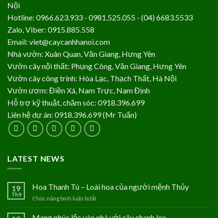
Nội
Hotline: 0966.623.933 - 0981.525.055 - (04) 6683.5533
Zalo, Viber: 0915.885.558
Email: viet@caycanhhanoi.com
Nhà vườn: Xuân Quan, Văn Giang, Hưng Yên
Vườn cây nội thất: Phụng Công, Văn Giang, Hưng Yên
Vườn cây công trình: Hòa Lạc, Thạch Thất, Hà Nội
Vườn ươm: Điền Xá, Nam Trực, Nam Định
Hỗ trợ kỹ thuật, chăm sóc: 0918.396.699
Liên hệ dự án: 0918.396.699 (Mr Tuấn)
LATEST NEWS
Hoa Thanh Tú – Loài hoa của người mệnh Thủy
19
Th9
Chức năng bình luận bị tắt
ở
Hoa
Thanh
Mang phúc lộc vào nhà với cây chanh leo