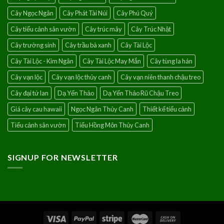
Cây Ngọc Ngân
Cây Phát Tài Núi
Cây Phú Quý
Cây tiểu cảnh sân vườn
Cây trúc mây
Cây Trúc Nhật
Cây trường sinh
Cây trầu bà xanh
Cây Tài Lộc
Cây Tài Lộc - Kim Ngân
Cây Tài Lộc May Mắn
Cây tùng la hán
Cây vạn lộc
Cây vạn lộc thủy canh
Cây vạn niên thanh chậu treo
Cây đại tứ lan
Dạ Yến Thảo
Dạ Yến Thảo Rũ Chậu Treo
Giá cây cau hawaii
Ngọc Ngân Thủy Canh
Thiết kế tiểu cảnh
Tiểu cảnh sân vườn
Tiểu Hồng Môn Thủy Canh
SIGNUP FOR NEWSLETTER