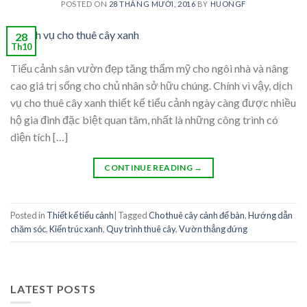
POSTED ON
28 THÁNG MƯỜI, 2016
BY
HUONGF
28
Th10
Tiểu cảnh sân vườn đẹp tăng thẩm mỹ cho ngôi nhà và nâng
cao giá trị sống cho chủ nhân sở hữu chúng. Chính vì vậy, dịch
vụ cho thuê cây xanh thiết kế tiểu cảnh ngày càng được nhiều
hộ gia đình đặc biệt quan tâm, nhất là những công trình có
diện tích […]
CONTINUE READING
→
Posted in
Thiết kế tiểu cảnh
|
Tagged
Cho thuê cây cảnh để bàn
,
Hướng dẫn
chăm sóc
,
Kiến trúc xanh
,
Quy trình thuê cây
,
Vườn thẳng đứng
LATEST POSTS