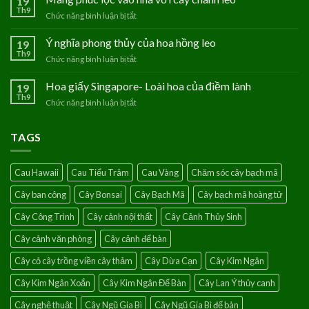
19
Tú
Th9
Chức năng bình luận bị tắt
ở
–
Mang
Loài
phúc
Ý nghĩa phong thủy của hoa hồng leo
19
hoa
lộc
Th9
của
Chức năng bình luận bị tắt
ở
vào
người
Ý
nhà
mệnh
nghĩa
Hoa giấy Singapore- Loài hoa của điềm lành
19
với
Thủy
phong
Th9
cây
Chức năng bình luận bị tắt
ở
thủy
chanh
Hoa
của
leo
giấy
hoa
TAGS
Singapore-
hồng
Loài
leo
hoa
Cau Hawaii
Cau Tiểu Trâm
Cau Vàng
Chăm sóc cây bạch mã
của
điềm
Cây ban công
Cây Bonsai
Cây Bạch Mã
Cây bạch mã hoàng tử
lành
Cây Công Trình
Cây cảnh nội thất
Cây Cảnh Thủy Sinh
Cây cảnh văn phòng
Cây cảnh để bàn
Cây cỏ cây trồng viền cây thảm
Cây Dừa Cạn
Cây Kim Ngân
Cây Kim Ngân Xoắn
Cây Kim Ngân Để Bàn
Cây Lan Ý thủy canh
Cây nghệ thuật
Cây Ngũ Gia Bì
Cây Ngũ Gia Bì để bàn