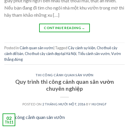
giây phút nghỉ ngơi bên nhau thật thoải mái, thật an nhiên.
Nếu bạn đang đi tìm cho ngôi nhà một khu vườn trong mơ thì
hãy tham khảo những xu […]
CONTINUE READING
→
Posted in
Cảnh quan sân vườn
|
Tagged
Cây cảnh sự kiện
,
Cho thuê cây
cảnh để bàn
,
Cho thuê cây cảnh đẹp tại Hà Nội
,
Tiểu cảnh sân vườn
,
Vườn
thẳng đứng
THI CÔNG CẢNH QUAN SÂN VƯỜN
Quy trình thi công cảnh quan sân vườn
chuyên nghiệp
POSTED ON
2 THÁNG MƯỜI MỘT, 2016
BY
HUONGF
02
Th11