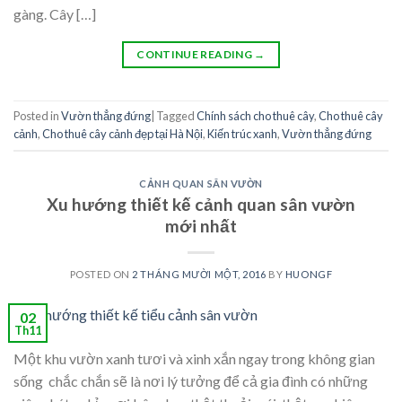
gàng. Cây […]
CONTINUE READING
→
Posted in
Vườn thẳng đứng
|
Tagged
Chính sách cho thuê cây
,
Cho thuê cây
cảnh
,
Cho thuê cây cảnh đẹp tại Hà Nội
,
Kiến trúc xanh
,
Vườn thẳng đứng
CẢNH QUAN SÂN VƯỜN
Xu hướng thiết kế cảnh quan sân vườn
mới nhất
POSTED ON
2 THÁNG MƯỜI MỘT, 2016
BY
HUONGF
02
Th11
Một khu vườn xanh tươi và xinh xắn ngay trong không gian
sống chắc chắn sẽ là nơi lý tưởng để cả gia đình có những