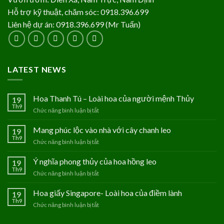
Hỗ trợ kỹ thuật, chăm sóc: 0918.396.699
Liên hệ dự án: 0918.396.699 (Mr Tuấn)
LATEST NEWS
Hoa Thanh Tú – Loài hoa của người mệnh Thủy
19
Th9
Chức năng bình luận bị tắt
ở
Hoa
Thanh
Mang phúc lộc vào nhà với cây chanh leo
19
Tú
Th9
Chức năng bình luận bị tắt
ở
–
Mang
Loài
phúc
Ý nghĩa phong thủy của hoa hồng leo
19
hoa
lộc
Th9
của
Chức năng bình luận bị tắt
ở
vào
người
Ý
nhà
mệnh
nghĩa
Hoa giấy Singapore- Loài hoa của điềm lành
19
với
Thủy
phong
Th9
cây
Chức năng bình luận bị tắt
ở
thủy
chanh
Hoa
của
leo
giấy