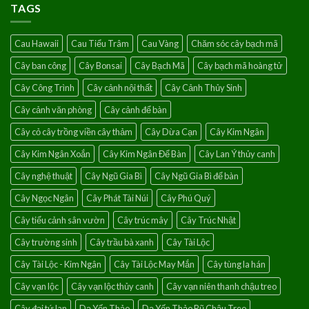
hoa
TAGS
Singapore-
hồng
Loài
leo
hoa
Cau Hawaii
Cau Tiểu Trâm
Cau Vàng
Chăm sóc cây bạch mã
của
điềm
Cây ban công
Cây Bonsai
Cây Bạch Mã
Cây bạch mã hoàng tử
lành
Cây Công Trình
Cây cảnh nội thất
Cây Cảnh Thủy Sinh
Cây cảnh văn phòng
Cây cảnh để bàn
Cây cỏ cây trồng viền cây thảm
Cây Dừa Cạn
Cây Kim Ngân
Cây Kim Ngân Xoắn
Cây Kim Ngân Để Bàn
Cây Lan Ý thủy canh
Cây nghệ thuật
Cây Ngũ Gia Bì
Cây Ngũ Gia Bì để bàn
Cây Ngọc Ngân
Cây Phát Tài Núi
Cây Phú Quý
Cây tiểu cảnh sân vườn
Cây trúc mây
Cây Trúc Nhật
Cây trường sinh
Cây trầu bà xanh
Cây Tài Lộc
Cây Tài Lộc - Kim Ngân
Cây Tài Lộc May Mắn
Cây tùng la hán
Cây vạn lộc
Cây vạn lộc thủy canh
Cây vạn niên thanh chậu treo
Cây đại tứ lan
Dạ Yến Thảo
Dạ Yến Thảo Rũ Chậu Treo