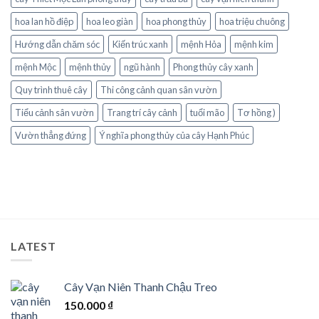
hoa lan hồ điệp
hoa leo giàn
hoa phong thủy
hoa triệu chuông
Hướng dẫn chăm sóc
Kiến trúc xanh
mệnh Hỏa
mệnh kim
mệnh Mộc
mệnh thủy
ngũ hành
Phong thủy cây xanh
Quy trình thuê cây
Thi công cảnh quan sân vườn
Tiểu cảnh sân vườn
Trang trí cây cảnh
tuổi mão
Tơ hồng )
Vườn thẳng đứng
Ý nghĩa phong thủy của cây Hạnh Phúc
LATEST
Cây Vạn Niên Thanh Chậu Treo
150.000
₫