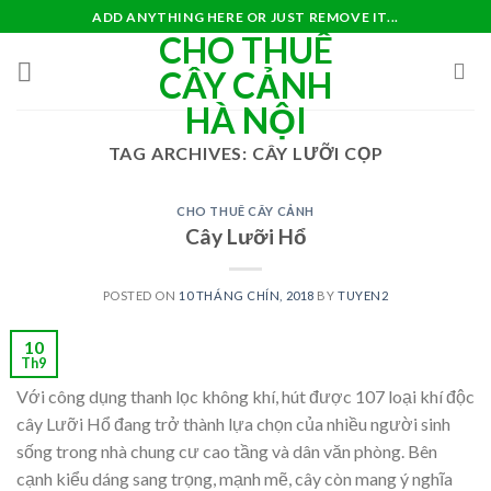
Skip
ADD ANYTHING HERE OR JUST REMOVE IT...
CHO THUÊ
to
content
CÂY CẢNH
HÀ NỘI
TAG ARCHIVES:
CÂY LƯỠI CỌP
CHO THUÊ CÂY CẢNH
Cây Lưỡi Hổ
POSTED ON
10 THÁNG CHÍN, 2018
BY
TUYEN2
10
Th9
Với công dụng thanh lọc không khí, hút được 107 loại khí độc
cây Lưỡi Hổ đang trở thành lựa chọn của nhiều người sinh
sống trong nhà chung cư cao tầng và dân văn phòng. Bên
cạnh kiểu dáng sang trọng, mạnh mẽ, cây còn mang ý nghĩa