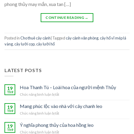
phong thủy may mắn, xua tan […]
CONTINUE READING
→
Posted in
Cho thuê cây cảnh
|
Tagged
cây cảnh văn phòng
,
cây hổ vĩ mép lá
vàng
,
cây lưỡi cọp
,
cây lưỡi hổ
LATEST POSTS
Hoa Thanh Tú – Loài hoa của người mệnh Thủy
19
Th9
Chức năng bình luận bị tắt
ở
Hoa
Thanh
Mang phúc lộc vào nhà với cây chanh leo
19
Tú
Th9
Chức năng bình luận bị tắt
ở
–
Mang
Loài
phúc
Ý nghĩa phong thủy của hoa hồng leo
19
hoa
lộc
Th9
của
Chức năng bình luận bị tắt
ở
vào