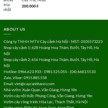
200.000
₫
ABOUT US
Công ty TNHH MTV Cây cảnh Hà Nội - MST: 0105573223
Shop cây cảnh 1: 628 Hoàng Hoa Thám, Bưởi, Tây Hồ, Hà
Nội
Shop cây cảnh 2: 616 Hoàng Hoa Thám, Bưởi, Tây Hồ, Hà
Nội
Hotline: 0966.623.933 - 0981.525.055 - (04) 6683.5533
Zalo, Viber: 0915.885.558
Email: viet@caycanhhanoi.com
Nhà vườn: Xuân Quan, Văn Giang, Hưng Yên
Vườn cây nội thất: Phụng Công, Văn Giang, Hưng Yên
Vườn cây công trình: Hòa Lạc, Thạch Thất, Hà Nội
Vườn ươm: Điền Xá, Nam Trực, Nam Định