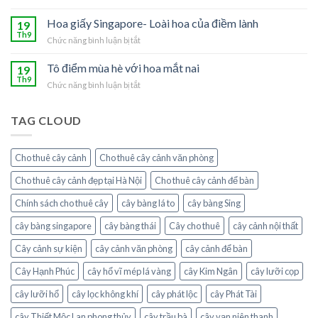
người
Ý
nhà
mệnh
nghĩa
Hoa giấy Singapore- Loài hoa của điềm lành
19
với
Thủy
phong
Th9
cây
Chức năng bình luận bị tắt
ở
thủy
chanh
Hoa
của
leo
giấy
Tô điểm mùa hè với hoa mắt nai
19
hoa
Singapore-
Th9
hồng
Chức năng bình luận bị tắt
ở
Loài
leo
Tô
hoa
điểm
của
TAG CLOUD
mùa
điềm
hè
lành
với
Cho thuê cây cảnh
Cho thuê cây cảnh văn phòng
hoa
mắt
Cho thuê cây cảnh đẹp tại Hà Nội
Cho thuê cây cảnh để bàn
nai
Chính sách cho thuê cây
cây bàng lá to
cây bàng Sing
cây bàng singapore
cây bàng thái
Cây cho thuê
cây cảnh nội thất
Cây cảnh sự kiện
cây cảnh văn phòng
cây cảnh để bàn
Cây Hạnh Phúc
cây hổ vĩ mép lá vàng
cây Kim Ngân
cây lưỡi cọp
cây lưỡi hổ
cây lọc không khí
cây phát lộc
cây Phát Tài
cây Thiết Mộc Lan phong thủy
cây trầu bà
cây vạn niên thanh