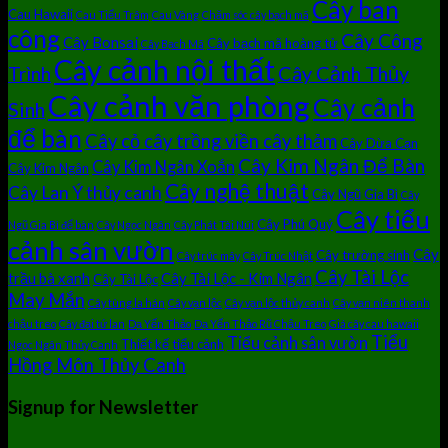
Cây ban
Cau Hawaii
Cau Tiểu Trâm
Cau Vàng
Chăm sóc cây bạch mã
công
Cây Công
Cây Bonsai
Cây bạch mã hoàng tử
Cây Bạch Mã
Cây cảnh nội thất
Cây Cảnh Thủy
Trình
Cây cảnh văn phòng
Cây cảnh
Sinh
để bàn
Cây cỏ cây trồng viền cây thảm
Cây Dừa Cạn
Cây Kim Ngân Để Bàn
Cây Kim Ngân Xoắn
Cây Kim Ngân
Cây nghệ thuật
Cây Lan Ý thủy canh
Cây Ngũ Gia Bì
Cây
Cây tiểu
Cây Phú Quý
Ngũ Gia Bì để bàn
Cây Ngọc Ngân
Cây Phát Tài Núi
cảnh sân vườn
Cây
Cây trường sinh
Cây trúc mây
Cây Trúc Nhật
Cây Tài Lộc
trầu bà xanh
Cây Tài Lộc - Kim Ngân
Cây Tài Lộc
May Mắn
Cây tùng la hán
Cây vạn lộc
Cây vạn lộc thủy canh
Cây vạn niên thanh
chậu treo
Cây đại tứ lan
Dạ Yến Thảo
Dạ Yến Thảo Rũ Chậu Treo
Giá cây cau hawaii
Tiểu
Tiểu cảnh sân vườn
Thiết kế tiểu cảnh
Ngọc Ngân Thủy Canh
Hồng Môn Thủy Canh
Signup for Newsletter