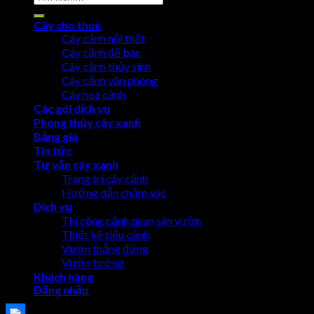
Cây cho thuê
Cây cảnh nội thất
Cây cảnh để bàn
Cây cảnh thủy sinh
Cây cảnh văn phòng
Cây hoa cảnh
Các gói dịch vụ
Phong thủy cây xanh
Bảng giá
Tin tức
Tư vấn cây xanh
Trang trí cây cảnh
Hướng dẫn chăm sóc
Dịch vụ
Thi công cảnh quan sân vườn
Thiết kế tiểu cảnh
Vườn thẳng đứng
Vườn tường
Khách hàng
Đăng nhập