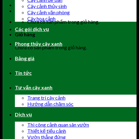
Cây cảnh thủy sinh
Cây cảnh văn phòng
Cây hoa cảnh
Chưa có sản phẩm trong giỏ hàng.
Các gói dịch vụ
Giỏ hàng
Phong thủy cây xanh
Chưa có sản phẩm trong giỏ hàng.
Bảng giá
Tin tức
Tư vấn cây xanh
Trang trí cây cảnh
Hướng dẫn chăm sóc
Dịch vụ
Thi công cảnh quan sân vườn
Thiết kế tiểu cảnh
Vườn thẳng đứng