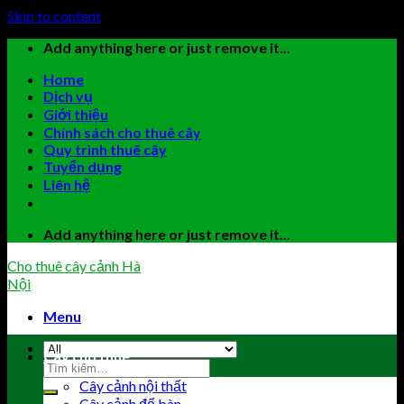
Skip to content
Add anything here or just remove it...
Home
Dịch vụ
Giới thiệu
Chính sách cho thuê cây
Quy trình thuê cây
Tuyển dụng
Liên hệ
Add anything here or just remove it...
Cho thuê cây cảnh Hà
Nội
Menu
Cây cho thuê
Cây cảnh nội thất
Cây cảnh để bàn