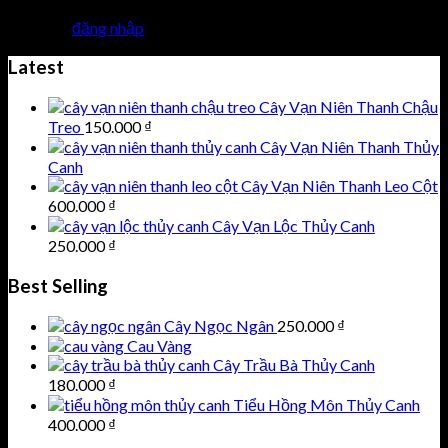
Bạn phải
đăng nhập
để gửi phản hồi.
Latest
Cây Vạn Niên Thanh Chậu
Treo
150.000
₫
Cây Vạn Niên Thanh Thủy
Canh
Cây Vạn Niên Thanh Leo Cột
600.000
₫
Cây Vạn Lộc Thủy Canh
250.000
₫
Best Selling
Cây Ngọc Ngân
250.000
₫
Cau Vàng
Cây Trầu Bà Thủy Canh
180.000
₫
Tiểu Hồng Môn Thủy Canh
400.000
₫