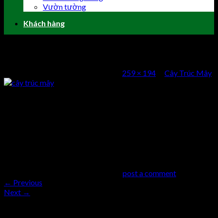
Vườn tường
Khách hàng
cây trúc mây
Published
17 Tháng Mười, 2016
at
259 × 194
in
Cây Trúc Mây
cây trúc mây
Comments
comments
Trackbacks are closed, but you can
post a comment
.
←
Previous
Next
→
Trả lời