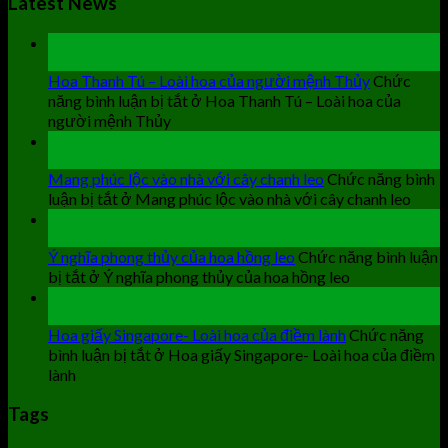
Latest News
19
Th9
Hoa Thanh Tú – Loài hoa của người mệnh Thủy
Chức
năng bình luận bị tắt
ở Hoa Thanh Tú – Loài hoa của
người mệnh Thủy
19
Th9
Mang phúc lộc vào nhà với cây chanh leo
Chức năng bình
luận bị tắt
ở Mang phúc lộc vào nhà với cây chanh leo
19
Th9
Ý nghĩa phong thủy của hoa hồng leo
Chức năng bình luận
bị tắt
ở Ý nghĩa phong thủy của hoa hồng leo
19
Th9
Hoa giấy Singapore- Loài hoa của điềm lành
Chức năng
bình luận bị tắt
ở Hoa giấy Singapore- Loài hoa của điềm
lành
Tags