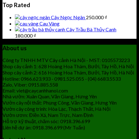
Top Rated
Cây Ngọc Ngân
250.000
₫
Cau Vàng
Cây Trầu Bà Thủy Canh
180.000
₫
About us
Công ty TNHH MTV Cây cảnh Hà Nội - MST: 0105573223
Shop cây cảnh 1: 628 Hoàng Hoa Thám, Bưởi, Tây Hồ, Hà Nội
Shop cây cảnh 2: 616 Hoàng Hoa Thám, Bưởi, Tây Hồ, Hà Nội
Hotline: 0966.623.933 - 0981.525.055 - (04) 6683.5533
Zalo, Viber: 0915.885.558
Email: viet@caycanhhanoi.com
Nhà vườn: Xuân Quan, Văn Giang, Hưng Yên
Vườn cây nội thất: Phụng Công, Văn Giang, Hưng Yên
Vườn cây công trình: Hòa Lạc, Thạch Thất, Hà Nội
Vườn ươm: Điền Xá, Nam Trực, Nam Định
Hỗ trợ kỹ thuật, chăm sóc: 0918.396.699
Liên hệ dự án: 0918.396.699 (Mr Tuấn)