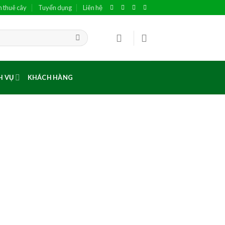
h thuê cây
Tuyển dụng
Liên hệ
H VỤ
KHÁCH HÀNG