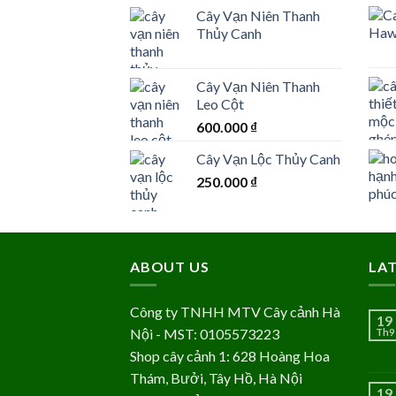
Cây Vạn Niên Thanh
Thủy Canh
Cây Vạn Niên Thanh
Leo Cột
600.000
₫
Cây Vạn Lộc Thủy Canh
250.000
₫
ABOUT US
LA
Công ty TNHH MTV Cây cảnh Hà
19
Nội - MST: 0105573223
Th9
Shop cây cảnh 1: 628 Hoàng Hoa
Thám, Bưởi, Tây Hồ, Hà Nội
19