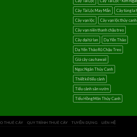
Cây Tài Lộc
Cây Tài Lộc - Kim Ngâ
Cây Tài Lộc May Mắn
Cây tùng la 
Cây vạn lộc
Cây vạn lộc thủy canh
Cây vạn niên thanh chậu treo
Cây đại tứ lan
Dạ Yến Thảo
Dạ Yến Thảo Rũ Chậu Treo
Giá cây cau hawaii
Ngọc Ngân Thủy Canh
Thiết kế tiểu cảnh
Tiểu cảnh sân vườn
Tiểu Hồng Môn Thủy Canh
O THUÊ CÂY
QUY TRÌNH THUÊ CÂY
TUYỂN DỤNG
LIÊN HỆ