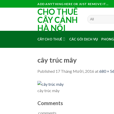
Skip
ADD ANYTHING HERE OR JUST REMOVE IT...
CHO THUÊ
to
content
CÂY CẢNH
HÀ NỘI
CÂY CHO THUÊ
CÁC GÓI DỊCH VỤ
PHONG
cây trúc mây
Published
17 Tháng Mười, 2016
at
680 × 5
cây trúc mây
Comments
comments