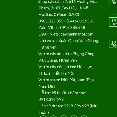
Shop cây cảnh 2: 616 Hoàng Hoa
Th9
Thám, Bưởi, Tây Hồ, Hà Nội
Hotline: 0966.623.933 -
19
0981.525.055 - (04) 6683.5533
Th9
Zalo, Viber: 0915.885.558
Email: viet@caycanhhanoi.com
Nhà vườn: Xuân Quan, Văn Giang,
19
Th9
Hưng Yên
Vườn cây nội thất: Phụng Công,
Văn Giang, Hưng Yên
Vườn cây công trình: Hòa Lạc,
Thạch Thất, Hà Nội
Vườn ươm: Điền Xá, Nam Trực,
Nam Định
Hỗ trợ kỹ thuật, chăm sóc:
0918.396.699
Liên hệ dự án: 0918.396.699 (Mr
Tuấn)