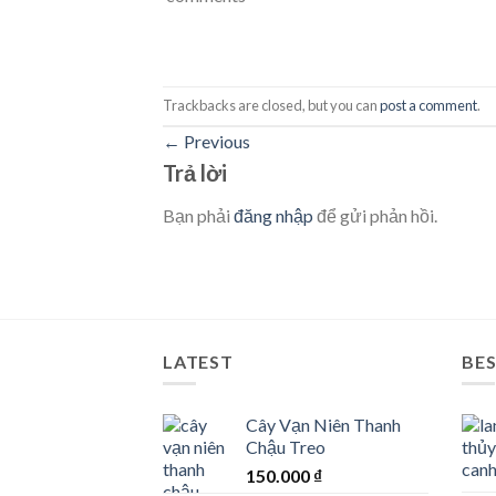
Trackbacks are closed, but you can
post a comment
.
←
Previous
Trả lời
Bạn phải
đăng nhập
để gửi phản hồi.
LATEST
BES
Cây Vạn Niên Thanh
Chậu Treo
150.000
₫