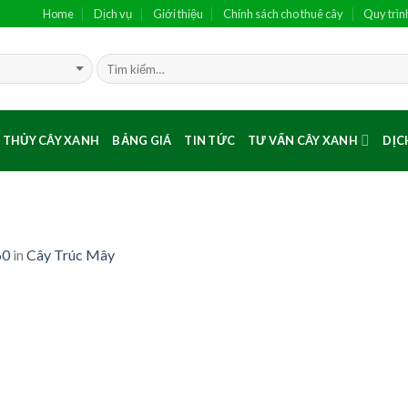
Home
Dịch vụ
Giới thiệu
Chính sách cho thuê cây
Quy trìn
 THỦY CÂY XANH
BẢNG GIÁ
TIN TỨC
TƯ VẤN CÂY XANH
DỊC
60
in
Cây Trúc Mây