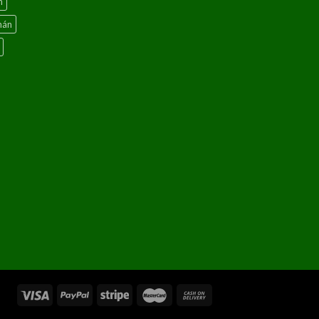
n
hán