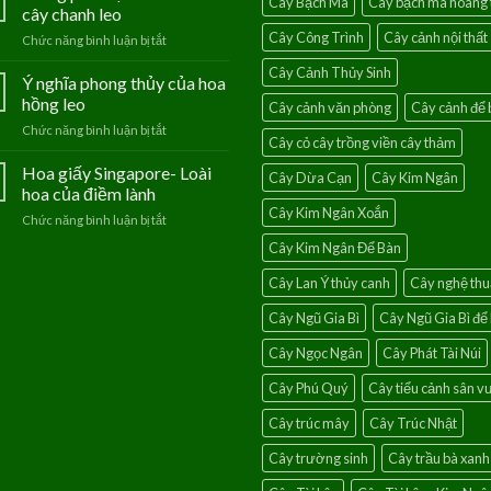
Cây Bạch Mã
Cây bạch mã hoàng 
Tú
cây chanh leo
–
Cây Công Trình
Cây cảnh nội thất
Chức năng bình luận bị tắt
ở
Loài
Mang
hoa
Cây Cảnh Thủy Sinh
phúc
Ý nghĩa phong thủy của hoa
của
lộc
người
hồng leo
Cây cảnh văn phòng
Cây cảnh để 
vào
mệnh
Chức năng bình luận bị tắt
ở
nhà
Thủy
Cây cỏ cây trồng viền cây thảm
Ý
với
nghĩa
Hoa giấy Singapore- Loài
cây
Cây Dừa Cạn
Cây Kim Ngân
phong
chanh
hoa của điềm lành
thủy
leo
Cây Kim Ngân Xoắn
Chức năng bình luận bị tắt
ở
của
Hoa
hoa
Cây Kim Ngân Để Bàn
giấy
hồng
Singapore-
leo
Cây Lan Ý thủy canh
Cây nghệ thu
Loài
hoa
Cây Ngũ Gia Bì
Cây Ngũ Gia Bì để
của
điềm
Cây Ngọc Ngân
Cây Phát Tài Núi
lành
Cây Phú Quý
Cây tiểu cảnh sân 
Cây trúc mây
Cây Trúc Nhật
Cây trường sinh
Cây trầu bà xanh