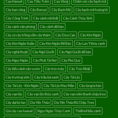
Cau Hawaii
Cau Tiểu Trâm
Cau Vàng
Chăm sóc cây bạch mã
của
điềm
Cây ban công
Cây Bonsai
Cây Bạch Mã
Cây bạch mã hoàng tử
lành
Cây Công Trình
Cây cảnh nội thất
Cây Cảnh Thủy Sinh
Cây cảnh văn phòng
Cây cảnh để bàn
Cây cỏ cây trồng viền cây thảm
Cây Dừa Cạn
Cây Kim Ngân
Cây Kim Ngân Xoắn
Cây Kim Ngân Để Bàn
Cây Lan Ý thủy canh
Cây nghệ thuật
Cây Ngũ Gia Bì
Cây Ngũ Gia Bì để bàn
Cây Ngọc Ngân
Cây Phát Tài Núi
Cây Phú Quý
Cây tiểu cảnh sân vườn
Cây trúc mây
Cây Trúc Nhật
Cây trường sinh
Cây trầu bà xanh
Cây Tài Lộc
Cây Tài Lộc - Kim Ngân
Cây Tài Lộc May Mắn
Cây tùng la hán
Cây vạn lộc
Cây vạn lộc thủy canh
Cây vạn niên thanh chậu treo
Cây đại tứ lan
Dạ Yến Thảo
Dạ Yến Thảo Rũ Chậu Treo
Giá cây cau hawaii
Ngọc Ngân Thủy Canh
Thiết kế tiểu cảnh