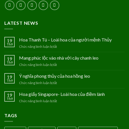
LATEST NEWS
Hoa Thanh Tú – Loài hoa của người mệnh Thủy
19
Th9
Chức năng bình luận bị tắt
ở
Hoa
Thanh
Mang phúc lộc vào nhà với cây chanh leo
19
Tú
Th9
Chức năng bình luận bị tắt
ở
–
Mang
Loài
phúc
Ý nghĩa phong thủy của hoa hồng leo
19
hoa
lộc
Th9
của
Chức năng bình luận bị tắt
ở
vào
người
Ý
nhà
mệnh
nghĩa
Hoa giấy Singapore- Loài hoa của điềm lành
19
với
Thủy
phong
Th9
cây
Chức năng bình luận bị tắt
ở
thủy
chanh
Hoa
của
leo
giấy
hoa
TAGS
Singapore-
hồng
Loài
leo
hoa