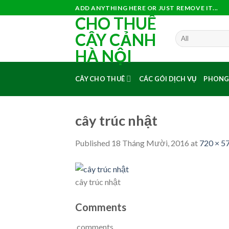
Skip
ADD ANYTHING HERE OR JUST REMOVE IT...
CHO THUÊ
to
content
CÂY CẢNH
HÀ NỘI
CÂY CHO THUÊ
CÁC GÓI DỊCH VỤ
PHONG
cây trúc nhật
Published
18 Tháng Mười, 2016
at
720 × 5
cây trúc nhật
Comments
comments