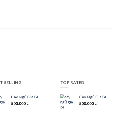
T SELLING
TOP RATED
Cây Ngũ Gia Bì
Cây Ngũ Gia Bì
500.000
₫
500.000
₫