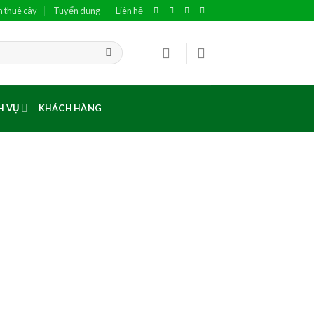
h thuê cây
Tuyển dụng
Liên hệ
H VỤ
KHÁCH HÀNG