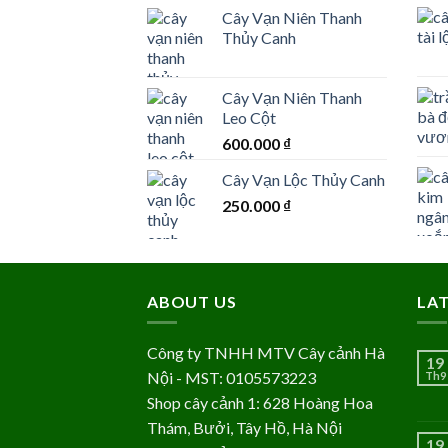
Cây Vạn Niên Thanh
Thủy Canh
Cây Vạn Niên Thanh
Leo Cột
600.000
₫
Cây Vạn Lộc Thủy Canh
250.000
₫
ABOUT US
LA
Công ty TNHH MTV Cây cảnh Hà
19
Nội - MST: 0105573223
Th9
Shop cây cảnh 1: 628 Hoàng Hoa
Thám, Bưởi, Tây Hồ, Hà Nội
19