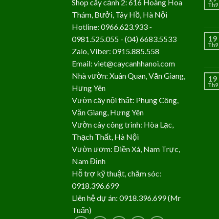
Shop cây cảnh 2: 616 Hoàng Hoa
Th9
Thám, Bưởi, Tây Hồ, Hà Nội
Hotline: 0966.623.933 -
19
0981.525.055 - (04) 6683.5533
Th9
Zalo, Viber: 0915.885.558
Email: viet@caycanhhanoi.com
Nhà vườn: Xuân Quan, Văn Giang,
19
Th9
Hưng Yên
Vườn cây nội thất: Phụng Công,
Văn Giang, Hưng Yên
Vườn cây công trình: Hòa Lạc,
Thạch Thất, Hà Nội
Vườn ươm: Điền Xá, Nam Trực,
Nam Định
Hỗ trợ kỹ thuật, chăm sóc:
0918.396.699
Liên hệ dự án: 0918.396.699 (Mr
Tuấn)