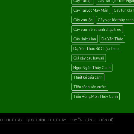
Cây Tài Lộc
Cây Tài Lộc - Kim Ngâ
Cây Tài Lộc May Mắn
Cây tùng la 
Cây vạn lộc
Cây vạn lộc thủy canh
Cây vạn niên thanh chậu treo
Cây đại tứ lan
Dạ Yến Thảo
Dạ Yến Thảo Rũ Chậu Treo
Giá cây cau hawaii
Ngọc Ngân Thủy Canh
Thiết kế tiểu cảnh
Tiểu cảnh sân vườn
Tiểu Hồng Môn Thủy Canh
O THUÊ CÂY
QUY TRÌNH THUÊ CÂY
TUYỂN DỤNG
LIÊN HỆ