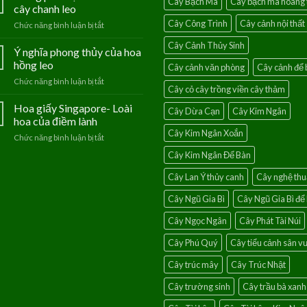
Cây Bạch Mã
Cây bạch mã hoàng 
Tú
cây chanh leo
–
Cây Công Trình
Cây cảnh nội thất
Chức năng bình luận bị tắt
ở
Loài
Mang
hoa
Cây Cảnh Thủy Sinh
phúc
Ý nghĩa phong thủy của hoa
của
lộc
người
hồng leo
Cây cảnh văn phòng
Cây cảnh để 
vào
mệnh
Chức năng bình luận bị tắt
ở
nhà
Thủy
Cây cỏ cây trồng viền cây thảm
Ý
với
nghĩa
Hoa giấy Singapore- Loài
cây
Cây Dừa Cạn
Cây Kim Ngân
phong
chanh
hoa của điềm lành
thủy
leo
Cây Kim Ngân Xoắn
Chức năng bình luận bị tắt
ở
của
Hoa
hoa
Cây Kim Ngân Để Bàn
giấy
hồng
Singapore-
leo
Cây Lan Ý thủy canh
Cây nghệ thu
Loài
hoa
Cây Ngũ Gia Bì
Cây Ngũ Gia Bì để
của
điềm
Cây Ngọc Ngân
Cây Phát Tài Núi
lành
Cây Phú Quý
Cây tiểu cảnh sân 
Cây trúc mây
Cây Trúc Nhật
Cây trường sinh
Cây trầu bà xanh