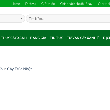
Home
Dịch vụ
Giới thiệu
Chính sách cho thuê cây
Quy trìn
 THỦY CÂY XANH
BẢNG GIÁ
TIN TỨC
TƯ VẤN CÂY XANH
DỊC
76
in
Cây Trúc Nhật