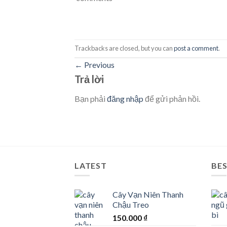
Trackbacks are closed, but you can
post a comment
.
←
Previous
Trả lời
Bạn phải
đăng nhập
để gửi phản hồi.
LATEST
BES
Cây Vạn Niên Thanh
Chậu Treo
150.000
₫