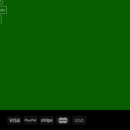
n
hán