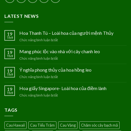
LATEST NEWS
Hoa Thanh Tú – Loài hoa của người mệnh Thủy
19
Th9
Chức năng bình luận bị tắt
ở
Hoa
Thanh
Mang phúc lộc vào nhà với cây chanh leo
19
Tú
Th9
Chức năng bình luận bị tắt
ở
–
Mang
Loài
phúc
Ý nghĩa phong thủy của hoa hồng leo
19
hoa
lộc
Th9
của
Chức năng bình luận bị tắt
ở
vào
người
Ý
nhà
mệnh
nghĩa
Hoa giấy Singapore- Loài hoa của điềm lành
19
với
Thủy
phong
Th9
cây
Chức năng bình luận bị tắt
ở
thủy
chanh
Hoa
của
leo
giấy
hoa
TAGS
Singapore-
hồng
Loài
leo
hoa
Cau Hawaii
Cau Tiểu Trâm
Cau Vàng
Chăm sóc cây bạch mã
của
điềm