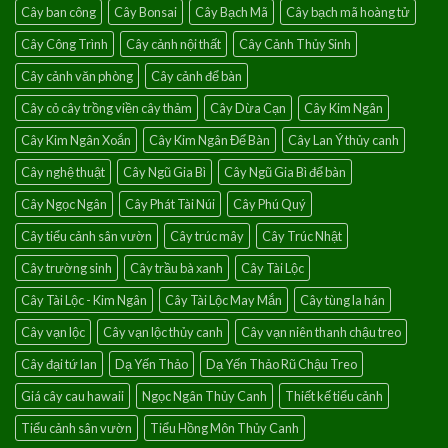
Cây ban công
Cây Bonsai
Cây Bạch Mã
Cây bạch mã hoàng tử
lành
Cây Công Trình
Cây cảnh nội thất
Cây Cảnh Thủy Sinh
Cây cảnh văn phòng
Cây cảnh để bàn
Cây cỏ cây trồng viền cây thảm
Cây Dừa Cạn
Cây Kim Ngân
Cây Kim Ngân Xoắn
Cây Kim Ngân Để Bàn
Cây Lan Ý thủy canh
Cây nghệ thuật
Cây Ngũ Gia Bì
Cây Ngũ Gia Bì để bàn
Cây Ngọc Ngân
Cây Phát Tài Núi
Cây Phú Quý
Cây tiểu cảnh sân vườn
Cây trúc mây
Cây Trúc Nhật
Cây trường sinh
Cây trầu bà xanh
Cây Tài Lộc
Cây Tài Lộc - Kim Ngân
Cây Tài Lộc May Mắn
Cây tùng la hán
Cây vạn lộc
Cây vạn lộc thủy canh
Cây vạn niên thanh chậu treo
Cây đại tứ lan
Dạ Yến Thảo
Dạ Yến Thảo Rũ Chậu Treo
Giá cây cau hawaii
Ngọc Ngân Thủy Canh
Thiết kế tiểu cảnh
Tiểu cảnh sân vườn
Tiểu Hồng Môn Thủy Canh